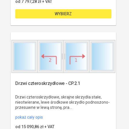
od 
7 797,28 zł
 + VAT
WYBIERZ
Drzwi czteroskrzydłowe - CP.2.1
Drzwi czteroskrzydłowe, skrajne skrzydła stałe,
nieotwierane, lewe środkowe skrzydło podnoszono-
przesuwne w lewą stronę, pra...
pokaż cały opis
od 
15 090,86 zł
 + VAT