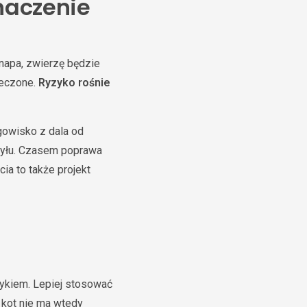
naczenie
anapa, zwierzę będzie
ieczone.
Ryzyko rośnie
gowisko z dala od
chyłu. Czasem poprawa
ia to także projekt
wykiem. Lepiej stosować
 kot nie ma wtedy