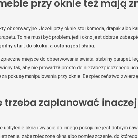
 meble przy oknie też mają z
kty obserwacyjne. Jeżeli przy oknie stoi komoda, drapak albo k
arapetu. To nie musi być problem, jeśli okno jest dobrze zabezp
odny start do skoku, a osłona jest słaba
.
zpieczne miejsce do obserwowania świata: stabilny parapet, le
awiony tak, aby nie prowadził prosto do niezabezpieczonego u
jsza pokusę manipulowania przy oknie. Bezpieczeństwo zwierzęc
e trzeba zaplanować inaczej
e uchylenie okna i wyjście do innego pokoju nie jest dobrym na
wietrzenie, zabezpieczone okna albo pomieszczenie, do którego