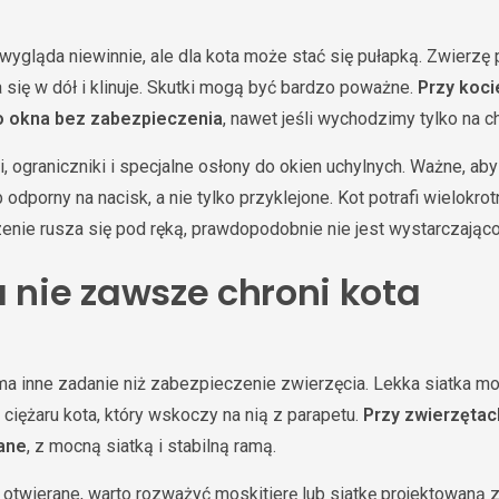
wygląda niewinnie, ale dla kota może stać się pułapką. Zwierzę 
 się w dół i klinuje. Skutki mogą być bardzo poważne.
Przy koci
o okna bez zabezpieczenia
, nawet jeśli wychodzimy tylko na ch
 ograniczniki i specjalne osłony do okien uchylnych. Ważne, aby
porny na nacisk, a nie tylko przyklejone. Kot potrafi wielokro
zenie rusza się pod ręką, prawdopodobnie nie jest wystarczając
a nie zawsze chroni kota
a inne zadanie niż zabezpieczenie zwierzęcia. Lekka siatka m
ciężaru kota, który wskoczy na nią z parapetu.
Przy zwierzętac
ane
, z mocną siatką i stabilną ramą.
o otwierane, warto rozważyć moskitierę lub siatkę projektowaną 