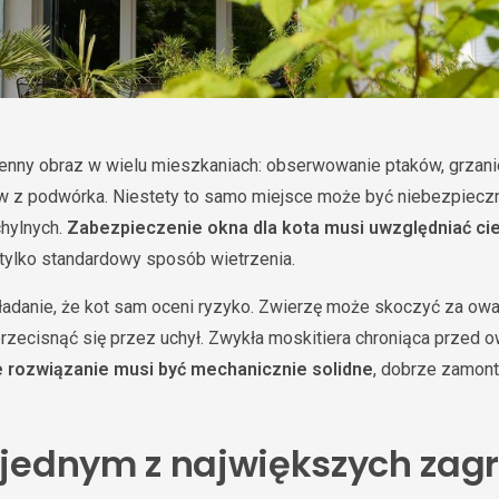
ienny obraz w wielu mieszkaniach: obserwowanie ptaków, grzanie
w z podwórka. Niestety to samo miejsce może być niebezpieczn
chylnych.
Zabezpieczenie okna dla kota musi uwzględniać ci
e tylko standardowy sposób wietrzenia.
ładanie, że kot sam oceni ryzyko. Zwierzę może skoczyć za ow
rzecisnąć się przez uchył. Zwykła moskitiera chroniąca przed 
 rozwiązanie musi być mechanicznie solidne
, dobrze zamon
t jednym z największych zag