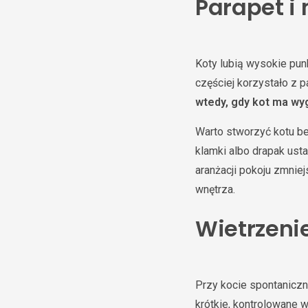
Parapet i
Koty lubią wysokie pun
częściej korzystało z p
wtedy, gdy kot ma wyg
Warto stworzyć kotu be
klamki albo drapak ust
aranżacji pokoju zmnie
wnętrza.
Wietrzeni
Przy kocie spontaniczn
krótkie, kontrolowane 