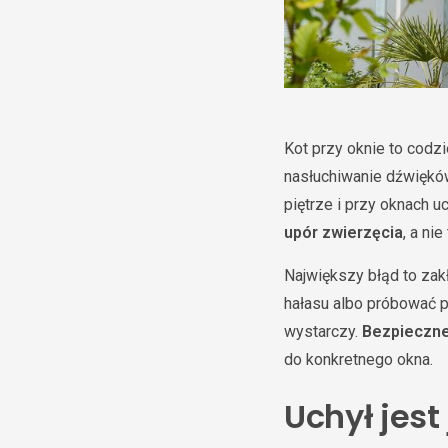
Kot przy oknie to codz
nasłuchiwanie dźwiękó
piętrze i przy oknach u
upór zwierzęcia
, a ni
Największy błąd to zak
hałasu albo próbować p
wystarczy.
Bezpieczne
do konkretnego okna.
Uchył jes