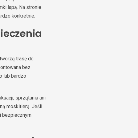
ki łapą. Na stronie
rdzo konkretnie.
ieczenia
y tworzą trasę do
amontowana bez
o lub bardzo
uacji, sprzątania ani
ną moskitierą. Jeśli
i bezpiecznym