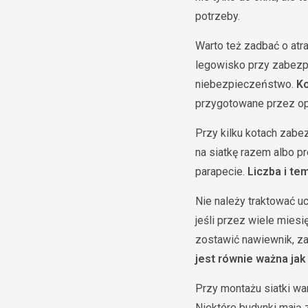
potrzeby.
Warto też zadbać o atr
legowisko przy zabezp
niebezpieczeństwo.
Ko
przygotowane przez op
Przy kilku kotach zabe
na siatkę razem albo pr
parapecie.
Liczba i te
Nie należy traktować 
jeśli przez wiele miesi
zostawić nawiewnik, z
jest równie ważna ja
Przy montażu siatki wa
Niektóre budynki mają