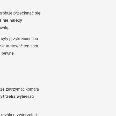
próbuje przecisnąć się
e nie należy
wilę.
 były przykręcone lub
tnie testować ten sam
o pewne.
oże zatrzymać komara,
h trzeba wybierać
z myślą o zwierzętach.