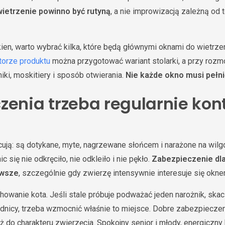
ietrzenie powinno być rutyną
, a nie improwizacją zależną od t
ien, warto wybrać kilka, które będą głównymi oknami do wietrzen
torze produktu
można przygotować wariant stolarki, a przy roz
i, moskitiery i sposób otwierania.
Nie każde okno musi pełni
zenia trzeba regularnie kon
pracują: są dotykane, myte, nagrzewane słońcem i narażone na wilg
c się nie odkręciło, nie odkleiło i nie pękło.
Zabezpieczenie dla
awsze
, szczególnie gdy zwierzę intensywnie interesuje się okne
wanie kota. Jeśli stale próbuje podważać jeden narożnik, skac
dnicy, trzeba wzmocnić właśnie to miejsce. Dobre zabezpiecze
też do charakteru zwierzęcia. Spokojny senior i młody, energiczny