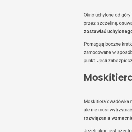
Okno uchylone od góry 
przez szczelinę, osuwa
zostawiać uchyloneg
Pomagają boczne kratki,
zamocowane w sposób od
punkt. Jeśli zabezpiec
Moskitier
Moskitiera owadówka m
ale nie musi wytrzymać 
rozwiązania wzmacni
Jeżeli okno jest częst