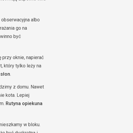
a obserwacyjna albo
ażania go na
owinno być
 przy oknie, napierać
 który tylko leży na
osłon
.
odzimy z domu. Nawet
e kota. Lepiej
em.
Rutyna opiekuna
 mieszkamy w bloku.
że być dyskretna i