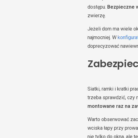
dostępu.
Bezpieczne w
zwierzę.
Jeżeli dom ma wiele ok
najmocniej. W
konfigura
doprecyzować nawiewnik
Zabezpiec
Siatki, ramki i kratki 
trzeba sprawdzić, czy ni
montowane raz na z
Warto obserwować zacho
wciska łapy przy prowa
nie tylko do okna, ale 