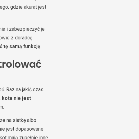
ego, gdzie akurat jest
ia i zabezpieczyć je
mowie z doradcą
ć tę samą funkcję
.
trolować
oć. Raz na jakiś czas
 kota nie jest
m.
ze na siatkę albo
nie jest dopasowane
 kot mają zupełnie inne