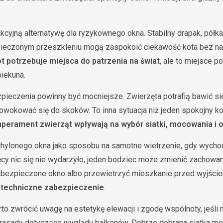
akcyjną alternatywę dla ryzykownego okna. Stabilny drapak, półk
ieczonym przeszkleniu mogą zaspokoić ciekawość kota bez nar
t potrzebuje miejsca do patrzenia na świat
, ale to miejsce p
iekuna.
zpieczenia powinny być mocniejsze. Zwierzęta potrafią bawić się
owokować się do skoków. To inna sytuacja niż jeden spokojny kot,
mperament zwierząt wpływają na wybór siatki, mocowania i 
uchylonego okna jako sposobu na samotne wietrzenie, gdy wych
ęcy nic się nie wydarzyło, jeden bodziec może zmienić zachowani
abezpieczone okno albo przewietrzyć mieszkanie przed wyjści
k techniczne zabezpieczenie
.
rto zwrócić uwagę na estetykę elewacji i zgodę wspólnoty, jeśli
 zasady dotyczące wyglądu balkonów. Dobrze dobrana siatka mo