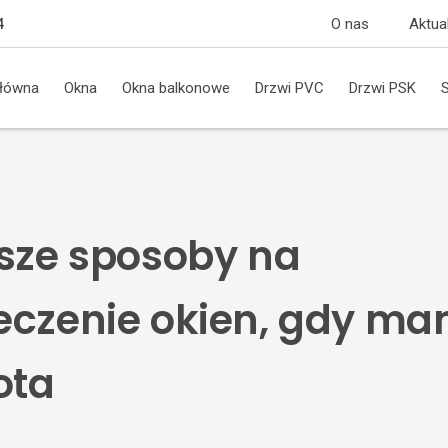
O nas
Aktua
4
główna
Okna
Okna balkonowe
Drzwi PVC
Drzwi PSK
psze sposoby na
eczenie okien, gdy m
ota