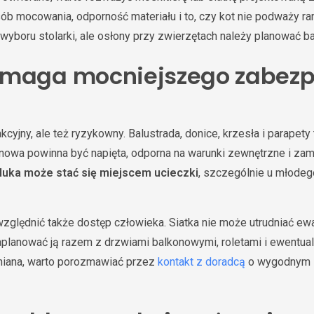
b mocowania, odporność materiału i to, czy kot nie podważy ram
yboru stolarki, ale osłony przy zwierzętach należy planować ba
ymaga mocniejszego zabezp
akcyjny, ale też ryzykowny. Balustrada, donice, krzesła i parapet
onowa powinna być napięta, odporna na warunki zewnętrzne i z
luka może stać się miejscem ucieczki
, szczególnie u młodeg
zględnić także dostęp człowieka. Siatka nie może utrudniać ewak
aplanować ją razem z drzwiami balkonowymi, roletami i ewentual
niana, warto porozmawiać przez
kontakt z doradcą
o wygodnym 