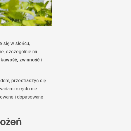
 się w słońcu,
e, szczególnie na
ekawość, zwinność i
adem, przestraszyć się
owadami często nie
towane i dopasowane
rożeń