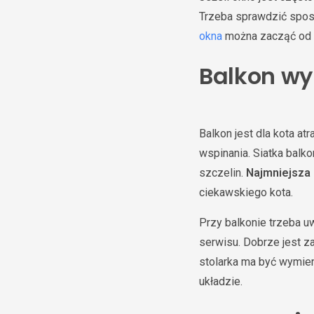
Trzeba sprawdzić sposó
okna
można zacząć od w
Balkon w
Balkon jest dla kota atr
wspinania. Siatka balk
szczelin.
Najmniejsza 
ciekawskiego kota.
Przy balkonie trzeba uw
serwisu. Dobrze jest z
stolarka ma być wymie
układzie.