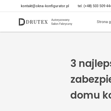
kontakt@okna-konfigurator.pl
tel. (+48) 503 509 44
Strona 
3 najle
zabezpi
domu k