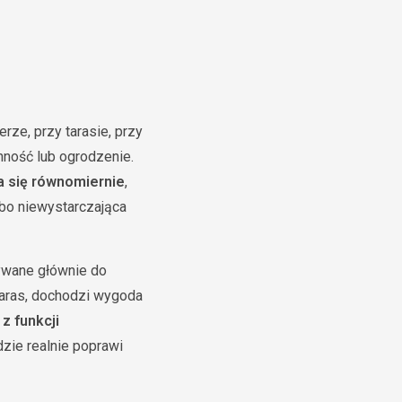
ze, przy tarasie, przy
inność lub ogrodzenie.
a się równomiernie
,
lbo niewystarczająca
żywane głównie do
 taras, dochodzi wygoda
z funkcji
dzie realnie poprawi