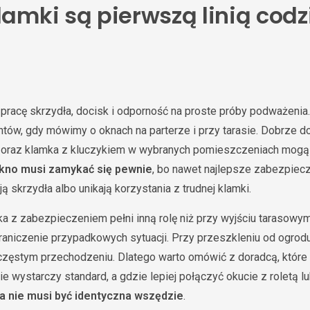
lamki są pierwszą linią cod
pracę skrzydła, docisk i odporność na proste próby podważenia.
tów, gdy mówimy o oknach na parterze i przy tarasie. Dobrze d
ła oraz klamka z kluczykiem w wybranych pomieszczeniach mog
kno musi zamykać się pewnie
, bo nawet najlepsze zabezpiecze
skrzydła albo unikają korzystania z trudnej klamki.
a z zabezpieczeniem pełni inną rolę niż przy wyjściu tarasowy
graniczenie przypadkowych sytuacji. Przy przeszkleniu od ogrodu
zęstym przechodzeniu. Dlatego warto omówić z doradcą, które
e wystarczy standard, a gdzie lepiej połączyć okucie z roletą l
a nie musi być identyczna wszędzie
.