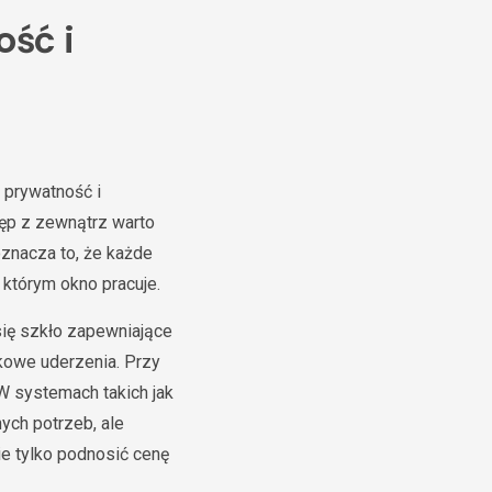
ść i
 prywatność i
ęp z zewnątrz warto
znacza to, że każde
w którym okno pracuje.
 się szkło zapewniające
kowe uderzenia. Przy
W systemach takich jak
ych potrzeb, ale
nie tylko podnosić cenę