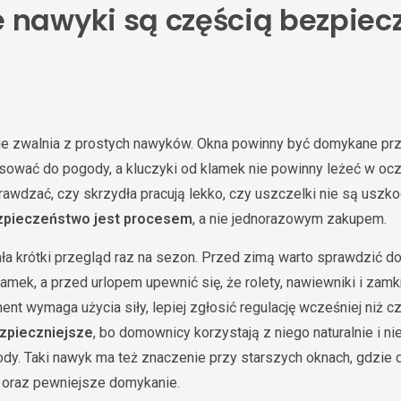
 nawyki są częścią bezpiec
nie zwalnia z prostych nawyków. Okna powinny być domykane pr
sować do pogody, a kluczyki od klamek nie powinny leżeć w oc
rawdzać, czy skrzydła pracują lekko, czy uszczelki nie są uszko
zpieczeństwo jest procesem
, a nie jednorazowym zakupem.
ła krótki przegląd raz na sezon. Przed zimą warto sprawdzić do
lamek, a przed urlopem upewnić się, że rolety, nawiewniki i zamk
ment wymaga użycia siły, lepiej zgłosić regulację wcześniej niż c
zpieczniejsze
, bo domownicy korzystają z niego naturalnie i n
y. Taki nawyk ma też znaczenie przy starszych oknach, gdzie 
 oraz pewniejsze domykanie.