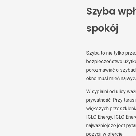
Szyba wpł
spokój
Szyba to nie tylko prze
bezpieczeństwo użytko
porozmawiać o szybach
okno musi mieć najwyż
W sypialni od ulicy waż
prywatność. Przy taras
większych przeszklenia
IGLO Energy, IGLO Ene
najważniejsze jest pyta
pozycji w ofercie.