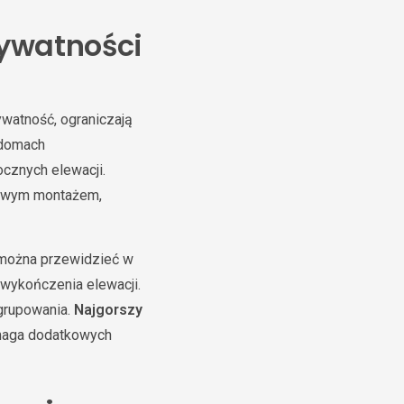
rywatności
ywatność, ograniczają
 domach
ocznych elewacji.
łowym montażem,
 można przewidzieć w
 wykończenia elewacji.
 grupowania.
Najgorszy
ymaga dodatkowych