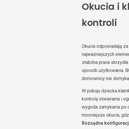
Okucia i k
kontroli
Okucia odpowiadają za 
najważniejszych elemen
stabilna praca skrzyd
sposób użytkowania.
O
domownicy nie domykają 
W pokoju dziecka klamk
kontrolę otwierania i o
wygoda zamykania po c
mocniejsze okucia, gdzi
Rozsądna konfiguracj