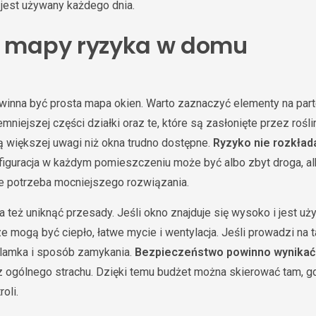
 jest używany każdego dnia.
d mapy ryzyka w domu
nna być prosta mapa okien. Warto zaznaczyć elementy na parter
emniejszej części działki oraz te, które są zasłonięte przez rośl
 większej uwagi niż okna trudno dostępne.
Ryzyko nie rozkład
figuracja w każdym pomieszczeniu może być albo zbyt droga, a
e potrzeba mocniejszego rozwiązania.
 też uniknąć przesady. Jeśli okno znajduje się wysoko i jest u
ze mogą być ciepło, łatwe mycie i wentylacja. Jeśli prowadzi na
, klamka i sposób zamykania.
Bezpieczeństwo powinno wynikać 
e z ogólnego strachu. Dzięki temu budżet można skierować tam, g
oli.