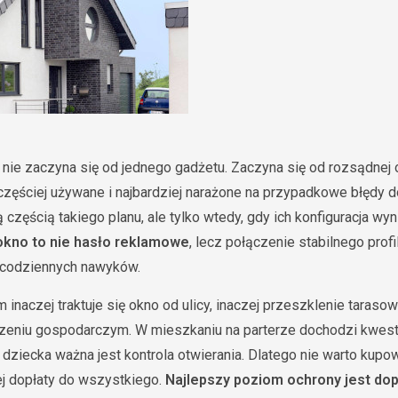
e zaczyna się od jednego gadżetu. Zaczyna się od rozsądnej o
ajczęściej używane i najbardziej narażone na przypadkowe błędy
zęścią takiego planu, ale tylko wtedy, gdy ich konfiguracja wyn
kno to nie hasło reklamowe
, lecz połączenie stabilnego prof
i codziennych nawyków.
naczej traktuje się okno od ulicy, inaczej przeszklenie tarasow
eniu gospodarczym. W mieszkaniu na parterze dochodzi kwest
u dziecka ważna jest kontrola otwierania. Dlatego nie warto ku
j dopłaty do wszystkiego.
Najlepszy poziom ochrony jest do