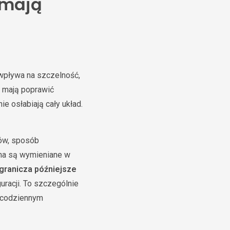
 mają
 wpływa na szczelność,
e mają poprawić
e osłabiają cały układ.
ów, sposób
kna są wymieniane w
granicza późniejsze
uracji. To szczególnie
w codziennym