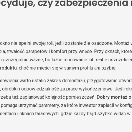
cyduje, czy zabezpieczenia
kno nie spełni swojej roli, jeśli zostanie źle osadzone. Montaż
dła, trwałość parapetów i komfort przy wnęce. Przy oknach, któr
o szczególnie ważne, bo luźne mocowanie lub słabe uszczelnieni
produktu
, choć nie mieści się w samym profilu ani szybie.
ówienia warto ustalić zakres demontażu, przygotowanie otwor
y, obróbki i odpowiedzialność za prace wykończeniowe. Jeśli o
zeba też zaplanować kolejność pomieszczeń.
Dobry montaż o
ji pomaga utrzymać parametry, za które inwestor zapłacił w konfig
mentach i oknach tarasowych, gdzie każdy błąd szybko widać 