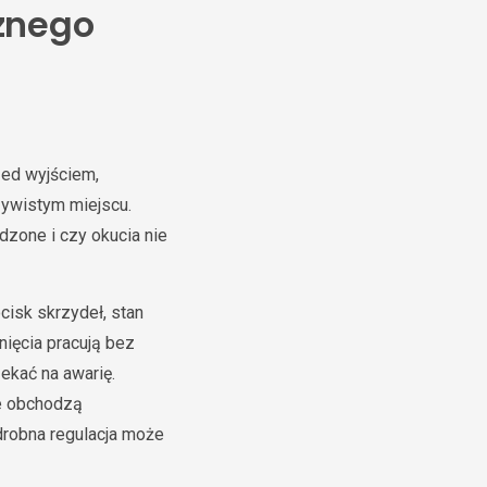
znego
zed wyjściem,
zywistym miejscu.
dzone i czy okucia nie
cisk skrzydeł, stan
nięcia pracują bez
zekać na awarię.
ie obchodzą
drobna regulacja może