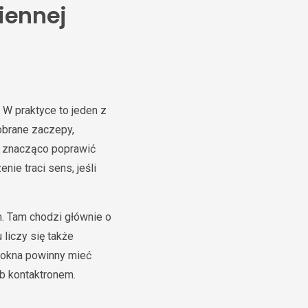
ziennej
 W praktyce to jeden z
obrane zaczepy,
ą znacząco poprawić
nie traci sens, jeśli
m. Tam chodzi głównie o
 liczy się także
 okna powinny mieć
ub kontaktronem.