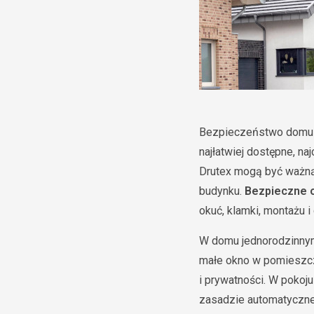
Bezpieczeństwo domu ni
najłatwiej dostępne, n
Drutex mogą być ważną c
budynku.
Bezpieczne o
okuć, klamki, montażu 
W domu jednorodzinnym i
małe okno w pomieszcz
i prywatności. W pokoj
zasadzie automatyczne