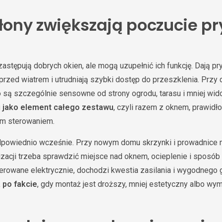
słony zwiększają poczucie p
astępują dobrych okien, ale mogą uzupełnić ich funkcję. Dają pr
 przed wiatrem i utrudniają szybki dostęp do przeszklenia. Przy
 są szczególnie sensowne od strony ogrodu, tarasu i mniej wid
ej jako element całego zestawu
, czyli razem z oknem, prawid
ym sterowaniem.
dpowiednio wcześnie. Przy nowym domu skrzynki i prowadnice
izacji trzeba sprawdzić miejsce nad oknem, ocieplenie i sposób
sterowane elektrycznie, dochodzi kwestia zasilania i wygodnego
 po fakcie
, gdy montaż jest droższy, mniej estetyczny albo w