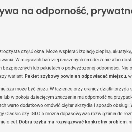
ywa na odporność, prywatno
zroczysta część okna. Może wspierać izolację cieplną, akustykę,
wania. W miejscach bardziej narażonych na uderzenie albo dost
 bezpiecznych lub pakietach o podwyższonej odporności. Nie o
szy wariant.
Pakiet szybowy powinien odpowiadać miejscu
, 
niejsza może być cisza. W łazience przy granicy działki przyda
ie lub w pokoju dziecięcym znaczenie ma odporność na przypad
ch warto dodatkowo omówić ciężar skrzydła i sposób obsługi. 
rgy Classic czy IGLO 5 można dopasowywać rozwiązania do różn
nie o cel.
Dobra szyba ma rozwiązywać konkretny problem
, 