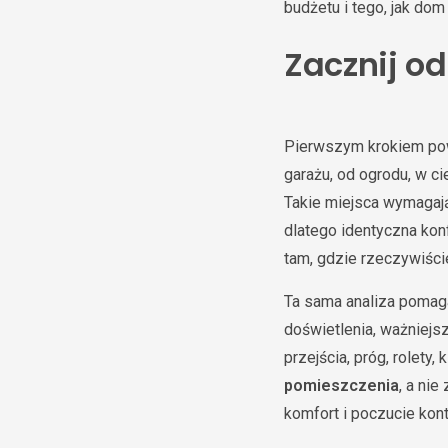
budżetu i tego, jak dom
Zacznij o
Pierwszym krokiem powi
garażu, od ogrodu, w ci
Takie miejsca wymagają
dlatego identyczna kon
tam, gdzie rzeczywiści
Ta sama analiza pomaga
doświetlenia, ważniejs
przejścia, próg, rolety
pomieszczenia
, a ni
komfort i poczucie kontr