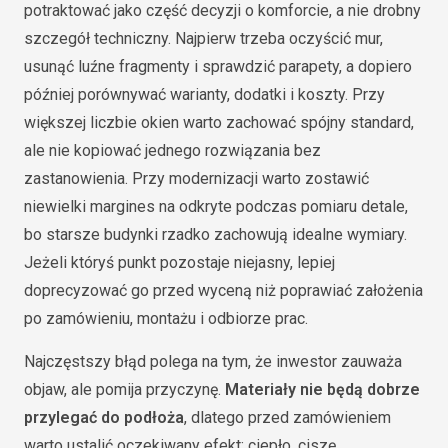
potraktować jako część decyzji o komforcie, a nie drobny
szczegół techniczny. Najpierw trzeba oczyścić mur,
usunąć luźne fragmenty i sprawdzić parapety, a dopiero
później porównywać warianty, dodatki i koszty. Przy
większej liczbie okien warto zachować spójny standard,
ale nie kopiować jednego rozwiązania bez
zastanowienia. Przy modernizacji warto zostawić
niewielki margines na odkryte podczas pomiaru detale,
bo starsze budynki rzadko zachowują idealne wymiary.
Jeżeli któryś punkt pozostaje niejasny, lepiej
doprecyzować go przed wyceną niż poprawiać założenia
po zamówieniu, montażu i odbiorze prac.
Najczęstszy błąd polega na tym, że inwestor zauważa
objaw, ale pomija przyczynę.
Materiały nie będą dobrze
przylegać do podłoża
, dlatego przed zamówieniem
warto ustalić oczekiwany efekt: ciepło, ciszę,