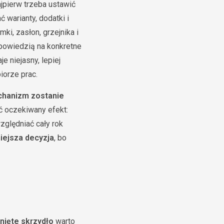
ajpierw trzeba ustawić
ć warianty, dodatki i
ki, zasłon, grzejnika i
dpowiedzią na konkretne
 niejasny, lepiej
iorze prac.
hanizm zostanie
ć oczekiwany efekt:
zględniać cały rok
iejsza decyzja
, bo
nięte skrzydło
warto