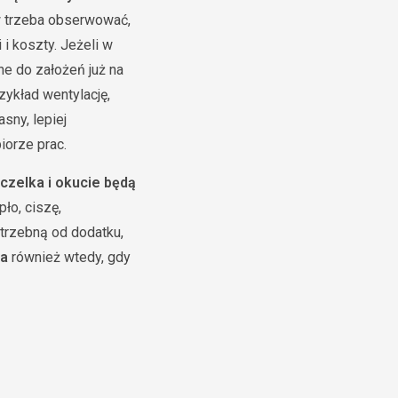
rw trzeba obserwować,
 i koszty. Jeżeli w
ne do założeń już na
zykład wentylację,
sny, lepiej
iorze prac.
czelka i okucie będą
ło, ciszę,
otrzebną od dodatku,
ia
również wtedy, gdy