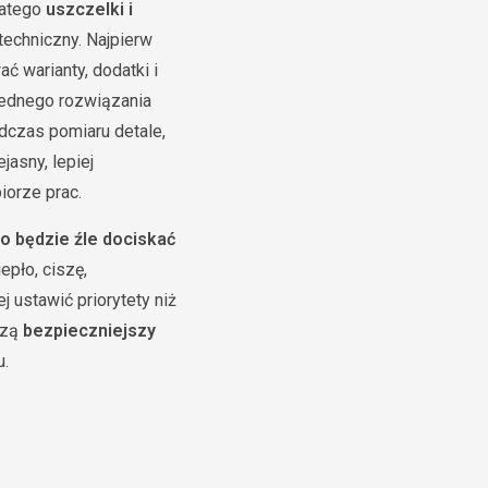
latego
uszczelki i
techniczny. Najpierw
ć warianty, dodatki i
 jednego rozwiązania
dczas pomiaru detale,
jasny, lepiej
iorze prac.
o będzie źle dociskać
epło, ciszę,
 ustawić priorytety niż
rzą
bezpieczniejszy
u.