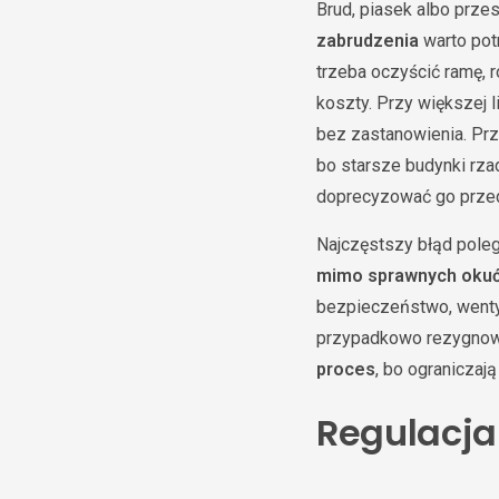
Brud, piasek albo prz
zabrudzenia
warto potr
trzeba oczyścić ramę, r
koszty. Przy większej 
bez zastanowienia. Prz
bo starsze budynki rzad
doprecyzować go przed
Najczęstszy błąd poleg
mimo sprawnych oku
bezpieczeństwo, wentyl
przypadkowo rezygnow
proces
, bo ograniczaj
Regulacja