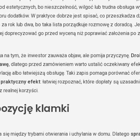
 od estetycznych, bo nieszczelność, wilgoć lub trudna obsługa w
loru dodatków. W praktyce dobrze jest spisać, co przeszkadza d
za rok lub dwa, bo taka lista porządkuje rozmowę z doradcą. Jeż
piej doprecyzować go przed wyceną niż poprawiać założenia po 
a na tym, że inwestor zauważa objaw, ale pomija przyczynę.
Dro
rawę
, dlatego przed zamówieniem warto ustalić oczekiwany efekt:
ację albo łatwiejszą obsługę. Taki zapis pomaga porównać ofer
e
praktyczny efekt
: łatwiej rozpoznać, które dopłaty są uzasadni
 realnej korzyści.
ozycję klamki
się między trybami otwierania i uchylania w domu. Dlatego
spr