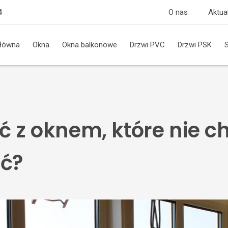
O nas
Aktua
4
główna
Okna
Okna balkonowe
Drzwi PVC
Drzwi PSK
ć z oknem, które nie ch
ć?