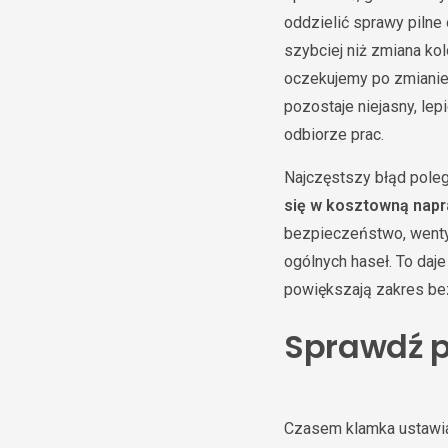
oddzielić sprawy pilne
szybciej niż zmiana ko
oczekujemy po zmianie 
pozostaje niejasny, le
odbiorze prac.
Najczęstszy błąd poleg
się w kosztowną nap
bezpieczeństwo, wentyl
ogólnych haseł. To daj
powiększają zakres bez
Sprawdź p
Czasem klamka ustawia 