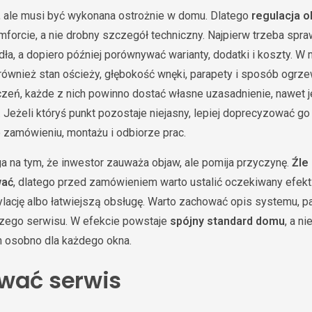
 ale musi być wykonana ostrożnie w domu. Dlatego
regulacja o
mforcie, a nie drobny szczegół techniczny. Najpierw trzeba spr
dła, a dopiero później porównywać warianty, dodatki i koszty.
również stan ościeży, głębokość wnęki, parapety i sposób ogrze
zeń, każde z nich powinno dostać własne uzasadnienie, nawet je
 Jeżeli któryś punkt pozostaje niejasny, lepiej doprecyzować g
 zamówieniu, montażu i odbiorze prac.
a na tym, że inwestor zauważa objaw, ale pomija przyczynę.
Źle
wać
, dlatego przed zamówieniem warto ustalić oczekiwany efekt: 
lację albo łatwiejszą obsługę. Warto zachować opis systemu, p
szego serwisu. W efekcie powstaje
spójny standard domu
, a n
 osobno dla każdego okna.
wać serwis