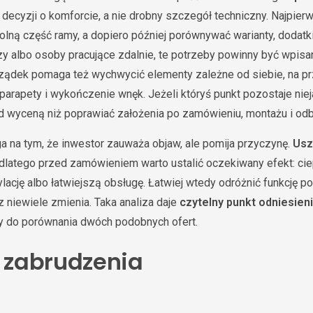
 decyzji o komforcie, a nie drobny szczegół techniczny. Najpie
olną część ramy, a dopiero później porównywać warianty, dodatki
zy albo osoby pracujące zdalnie, te potrzeby powinny być wpisa
rządek pomaga też wychwycić elementy zależne od siebie, na pr
 parapety i wykończenie wnęk. Jeżeli któryś punkt pozostaje nieja
 wyceną niż poprawiać założenia po zamówieniu, montażu i odb
a na tym, że inwestor zauważa objaw, ale pomija przyczynę.
Usz
 dlatego przed zamówieniem warto ustalić oczekiwany efekt: ciep
ację albo łatwiejszą obsługę. Łatwiej wtedy odróżnić funkcję p
z niewiele zmienia. Taka analiza daje
czytelny punkt odniesien
y do porównania dwóch podobnych ofert.
i zabrudzenia