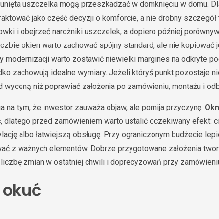
esunięta uszczelka mogą przeszkadzać w domknięciu w domu. D
aktować jako część decyzji o komforcie, a nie drobny szczegół 
owki i obejrzeć narożniki uszczelek, a dopiero później porównywa
liczbie okien warto zachować spójny standard, ale nie kopiować
y modernizacji warto zostawić niewielki margines na odkryte po
ko zachowują idealne wymiary. Jeżeli któryś punkt pozostaje nie
 wyceną niż poprawiać założenia po zamówieniu, montażu i odb
a na tym, że inwestor zauważa objaw, ale pomija przyczynę.
Okn
ć
, dlatego przed zamówieniem warto ustalić oczekiwany efekt: ci
ację albo łatwiejszą obsługę. Przy ograniczonym budżecie lepiej
ać z ważnych elementów. Dobrze przygotowane założenia two
ą liczbę zmian w ostatniej chwili i doprecyzowań przy zamówieni
 okuć