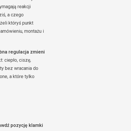
ymagają reakcji
ziś, a czego
eli któryś punkt
zamówieniu, montażu i
bna regulacja zmieni
 ciepło, ciszę,
ty bez wracania do
one, a które tylko
awdź pozycję klamki