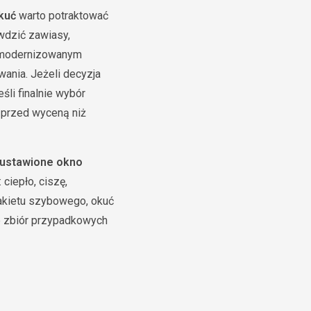
kuć
warto potraktować
awdzić zawiasy,
 W modernizowanym
wania. Jeżeli decyzja
śli finalnie wybór
o przed wyceną niż
 ustawione okno
ciepło, ciszę,
akietu szybowego, okuć
ie zbiór przypadkowych