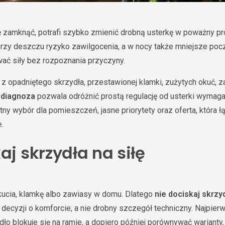
ię zamknąć, potrafi szybko zmienić drobną usterkę w poważny p
 przy deszczu ryzyko zawilgocenia, a w nocy także mniejsze po
wać siły bez rozpoznania przyczyny.
 opadniętego skrzydła, przestawionej klamki, zużytych okuć, z
 diagnoza
pozwala odróżnić prostą regulację od usterki wymaga
etny wybór dla pomieszczeń, jasne priorytety oraz oferta, która ł
.
aj skrzydła na siłę
kucia, klamkę albo zawiasy w domu. Dlatego
nie dociskaj skrzyd
decyzji o komforcie, a nie drobny szczegół techniczny. Najpierw
ło blokuje się na ramie, a dopiero później porównywać warianty, 