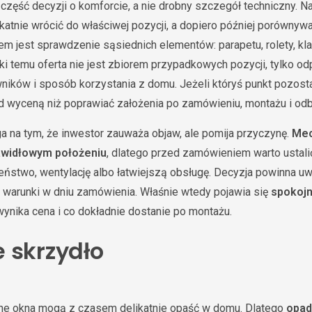
 część decyzji o komforcie, a nie drobny szczegół techniczny. N
likatnie wrócić do właściwej pozycji, a dopiero później porównywa
 jest sprawdzenie sąsiednich elementów: parapetu, rolety, klam
ki temu oferta nie jest zbiorem przypadkowych pozycji, tylko o
ków i sposób korzystania z domu. Jeżeli któryś punkt pozostaje
 wyceną niż poprawiać założenia po zamówieniu, montażu i odb
a na tym, że inwestor zauważa objaw, ale pomija przyczynę.
Mec
awidłowym położeniu
, dlatego przed zamówieniem warto ustali
zeństwo, wentylację albo łatwiejszą obsługę. Decyzja powinna uw
ko warunki w dniu zamówienia. Właśnie wtedy pojawia się
spokojn
wynika cena i co dokładnie dostanie po montażu.
 skrzydło
ne okna mogą z czasem delikatnie opaść w domu. Dlatego
opad