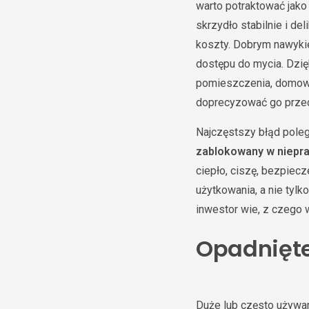
warto potraktować jako
skrzydło stabilnie i de
koszty. Dobrym nawykiem
dostępu do mycia. Dzię
pomieszczenia, domowni
doprecyzować go przed
Najczęstszy błąd poleg
zablokowany w niepr
ciepło, ciszę, bezpiec
użytkowania, a nie tyl
inwestor wie, z czego 
Opadnięte
Duże lub często używa