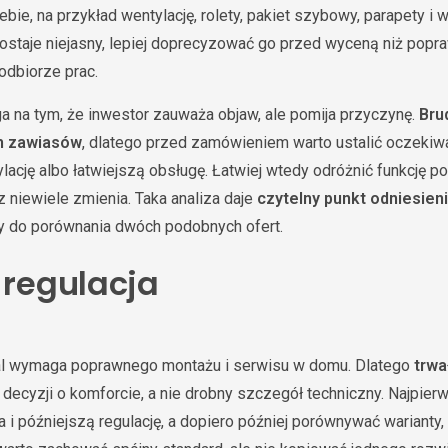
bie, na przykład wentylację, rolety, pakiet szybowy, parapety i
zostaje niejasny, lepiej doprecyzować go przed wyceną niż popr
odbiorze prac.
a na tym, że inwestor zauważa objaw, ale pomija przyczynę.
Bru
h zawiasów
, dlatego przed zamówieniem warto ustalić oczekiwan
ację albo łatwiejszą obsługę. Łatwiej wtedy odróżnić funkcję p
z niewiele zmienia. Taka analiza daje
czytelny punkt odniesien
y do porównania dwóch podobnych ofert.
 regulacja
al wymaga poprawnego montażu i serwisu w domu. Dlatego
trwa
 decyzji o komforcie, a nie drobny szczegół techniczny. Najpie
a i późniejszą regulację, a dopiero później porównywać warianty, 