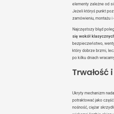
elementy zależne od sie
Jeżeli któryś punkt po
zamówieniu, montażu i 
Najczęstszy błąd poleg
się wokół klasycznyc
bezpieczeństwo, wentyl
który dobrze brzmi, lec
po kilku dniach wracam
Trwałość i
Ukryty mechanizm nad
potraktować jako część
nośność, ciężar skrzydł