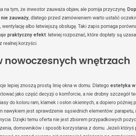
a na tym, że inwestor zauważa objaw, ale pomija przyczynę.
Dop
t nie zauważy
, dlatego przed zamówieniem warto ustalić oczekiw
 wentylację albo łatwiejszą obsługę. Taki zapis pomaga porówn
daje
praktyczny efekt
: łatwiej rozpoznać, które dopłaty są uzasa
 realnej korzyści.
w nowoczesnych wnętrzach
cje lepiej znoszą prostą linię okna w domu. Dlatego
estetyka 
ktować jako część decyzji o komforcie, a nie drobny szczegół te
sy do koloru ram, klamek i osłon okiennych, a dopiero później 
ym nawykiem jest sprawdzenie sąsiednich elementów: parapetu, ro
 mycia. Dzięki temu oferta nie jest zbiorem przypadkowych pozyc
enia, domowników i sposób korzystania z domu. Jeżeli któryś 