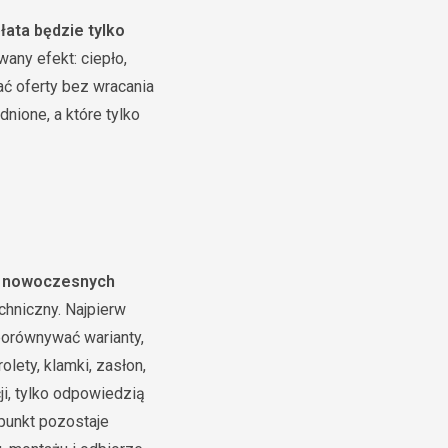
łata będzie tylko
any efekt: ciepło,
ać oferty bez wracania
dnione, a które tylko
w nowoczesnych
chniczny. Najpierw
porównywać warianty,
lety, klamki, zasłon,
ji, tylko odpowiedzią
punkt pozostaje