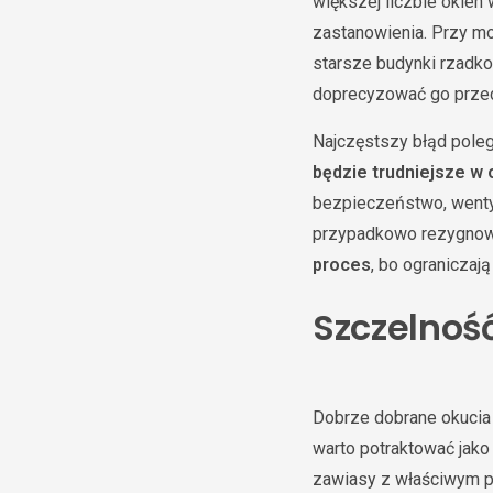
większej liczbie okien
zastanowienia. Przy mo
starsze budynki rzadko 
doprecyzować go przed
Najczęstszy błąd poleg
będzie trudniejsze w
bezpieczeństwo, wentyl
przypadkowo rezygnow
proces
, bo ograniczaj
Szczelność
Dobrze dobrane okucia
warto potraktować jako
zawiasy z właściwym pr