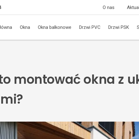
O nas
Aktua
4
główna
Okna
Okna balkonowe
Drzwi PVC
Drzwi PSK
to montować okna z u
ami?