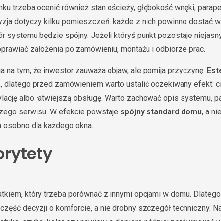
 trzeba ocenić również stan ościeży, głębokość wnęki, parape
yzja dotyczy kilku pomieszczeń, każde z nich powinno dostać w
bór systemu będzie spójny. Jeżeli któryś punkt pozostaje niejasn
prawiać założenia po zamówieniu, montażu i odbiorze prac.
a na tym, że inwestor zauważa objaw, ale pomija przyczynę.
Est
a
, dlatego przed zamówieniem warto ustalić oczekiwany efekt: ci
lację albo łatwiejszą obsługę. Warto zachować opis systemu, p
szego serwisu. W efekcie powstaje
spójny standard domu
, a n
 osobno dla każdego okna.
iorytety
tkiem, który trzeba porównać z innymi opcjami w domu. Dlateg
część decyzji o komforcie, a nie drobny szczegół techniczny. Naj