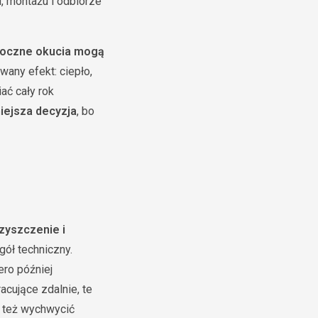
, montażu i odbiorze
oczne okucia mogą
wany efekt: ciepło,
ać cały rok
iejsza decyzja
, bo
zyszczenie i
gół techniczny.
ero później
acujące zdalnie, te
a też wychwycić