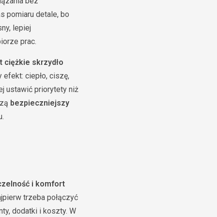
iązania bez
s pomiaru detale, bo
ny, lepiej
iorze prac.
t ciężkie skrzydło
efekt: ciepło, ciszę,
 ustawić priorytety niż
rzą
bezpieczniejszy
u.
zelność i komfort
ajpierw trzeba połączyć
y, dodatki i koszty. W