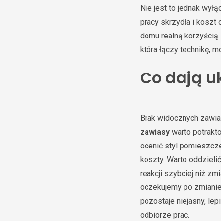
Nie jest to jednak wył
pracy skrzydła i kosz
domu realną korzyścią. 
która łączy technikę, m
Co dają u
Brak widocznych zawia
zawiasy
warto potrakto
ocenić styl pomieszczen
koszty. Warto oddzieli
reakcji szybciej niż z
oczekujemy po zmianie 
pozostaje niejasny, le
odbiorze prac.