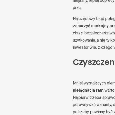
niejasny, lepiej dopre
prac.
Najczęstszy błąd poleg
zaburzyć spokojny pr
ciszę, bezpieczeństwo,
użytkowania, a nie tyl
inwestor wie, z czego 
Czyszczen
Mniej wystających elem
pielęgnacja ram
warto 
Najpierw trzeba sprawd
porównywać warianty, do
potrzeby powinny być 