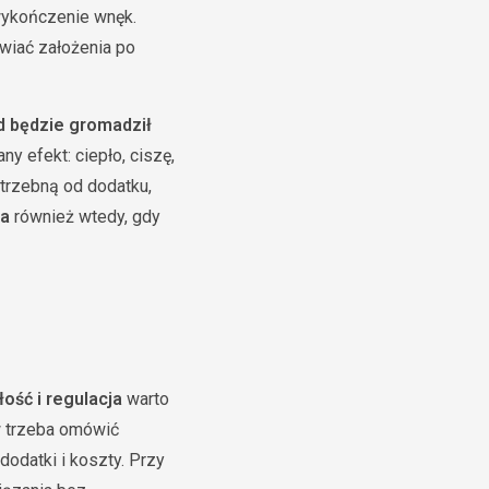
 wykończenie wnęk.
awiać założenia po
d będzie gromadził
y efekt: ciepło, ciszę,
otrzebną od dodatku,
ia
również wtedy, gdy
łość i regulacja
warto
rw trzeba omówić
dodatki i koszty. Przy