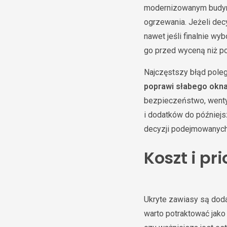
modernizowanym budynku
ogrzewania. Jeżeli dec
nawet jeśli finalnie wy
go przed wyceną niż po
Najczęstszy błąd poleg
poprawi słabego okn
bezpieczeństwo, wenty
i dodatków do później
decyzji podejmowanych
Koszt i pr
Ukryte zawiasy są doda
warto potraktować jako 