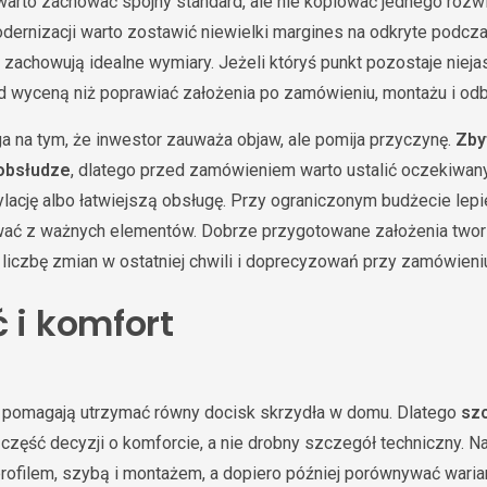
 warto zachować spójny standard, ale nie kopiować jednego rozw
dernizacji warto zostawić niewielki margines na odkryte podcza
zachowują idealne wymiary. Jeżeli któryś punkt pozostaje niejas
 wyceną niż poprawiać założenia po zamówieniu, montażu i odb
a na tym, że inwestor zauważa objaw, ale pomija przyczynę.
Zby
 obsłudze
, dlatego przed zamówieniem warto ustalić oczekiwany 
ację albo łatwiejszą obsługę. Przy ograniczonym budżecie lepiej
ać z ważnych elementów. Dobrze przygotowane założenia two
ą liczbę zmian w ostatniej chwili i doprecyzowań przy zamówieni
 i komfort
 pomagają utrzymać równy docisk skrzydła w domu. Dlatego
szc
 część decyzji o komforcie, a nie drobny szczegół techniczny. N
ofilem, szybą i montażem, a dopiero później porównywać wariant