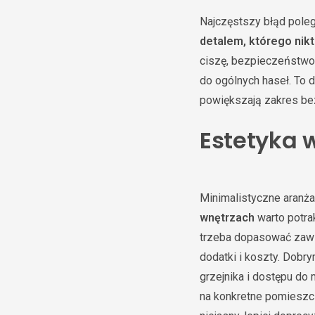
Najczęstszy błąd poleg
detalem, którego nik
ciszę, bezpieczeństwo,
do ogólnych haseł. To 
powiększają zakres bez
Estetyka 
Minimalistyczne aranża
wnętrzach
warto potra
trzeba dopasować zawia
dodatki i koszty. Dobr
grzejnika i dostępu do
na konkretne pomieszcz