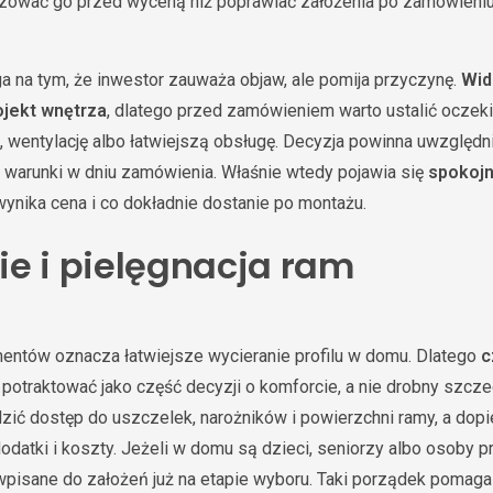
cyzować go przed wyceną niż poprawiać założenia po zamówieniu
a na tym, że inwestor zauważa objaw, ale pomija przyczynę.
Wid
ojekt wnętrza
, dlatego przed zamówieniem warto ustalić oczeki
 wentylację albo łatwiejszą obsługę. Decyzja powinna uwzględni
ko warunki w dniu zamówienia. Właśnie wtedy pojawia się
spokojn
wynika cena i co dokładnie dostanie po montażu.
ie i pielęgnacja ram
entów oznacza łatwiejsze wycieranie profilu w domu. Dlatego
c
potraktować jako część decyzji o komforcie, a nie drobny szcze
zić dostęp do uszczelek, narożników i powierzchni ramy, a dopi
datki i koszty. Jeżeli w domu są dzieci, seniorzy albo osoby pr
wpisane do założeń już na etapie wyboru. Taki porządek pomag