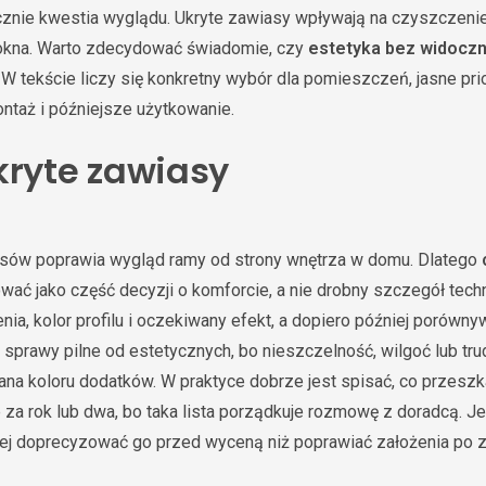
ącznie kwestia wyglądu. Ukryte zawiasy wpływają na czyszczenie
t okna. Warto zdecydować świadomie, czy
estetyka bez widocz
W tekście liczy się konkretny wybór dla pomieszczeń, jasne prio
ontaż i późniejsze użytkowanie.
kryte zawiasy
sów poprawia wygląd ramy od strony wnętrza w domu. Dlatego
wać jako część decyzji o komforcie, a nie drobny szczegół techn
ia, kolor profilu i oczekiwany efekt, a dopiero później porównyw
ć sprawy pilne od estetycznych, bo nieszczelność, wilgoć lub t
miana koloru dodatków. W praktyce dobrze jest spisać, co przesz
za rok lub dwa, bo taka lista porządkuje rozmowę z doradcą. Jeż
piej doprecyzować go przed wyceną niż poprawiać założenia po 