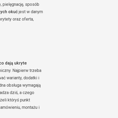
, pielęgnację, sposób
nych okuć
jest w danym
rytety oraz oferta,
co dają ukryte
iczny. Najpierw trzeba
ać warianty, dodatki i
rudna obsługa wymagają
kadza dziś, a czego
eli któryś punkt
zamówieniu, montażu i