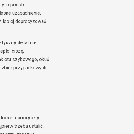
ty i sposób
łasne uzasadnienie,
y, lepiej doprecyzować
etyczny detal nie
epło, ciszę,
akietu szybowego, okuć
ie zbiór przypadkowych
o
koszt i priorytety
pierw trzeba ustalić,