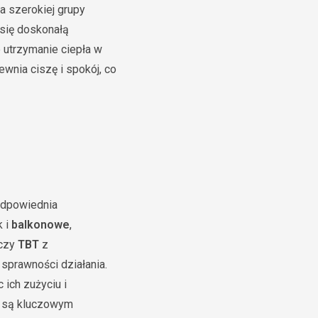
a szerokiej grupy
 się doskonałą
e utrzymanie ciepła w
wnia ciszę i spokój, co
 odpowiednia
k i
balkonowe
,
czy
TBT
z
sprawności działania.
ich zużyciu i
re są kluczowym