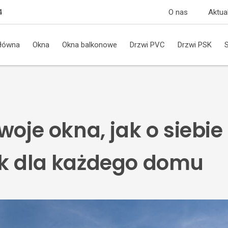
O nas
Aktua
4
główna
Okna
Okna balkonowe
Drzwi PVC
Drzwi PSK
woje okna, jak o siebie
k dla każdego domu