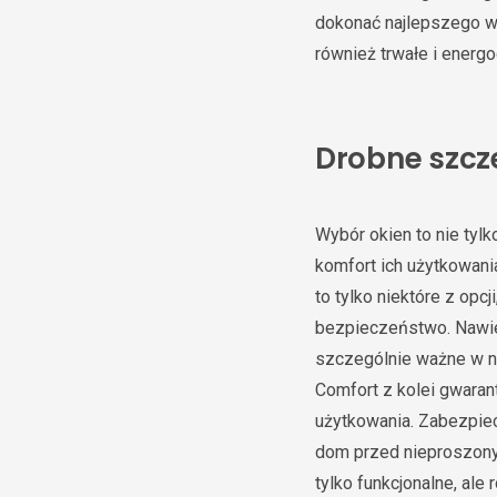
dokonać najlepszego wy
również trwałe i energ
Drobne szcze
Wybór okien to nie tylk
komfort ich użytkowani
to tylko niektóre z opc
bezpieczeństwo. Nawiew
szczególnie ważne w no
Comfort z kolei gwarant
użytkowania. Zabezpie
dom przed nieproszonym
tylko funkcjonalne, al