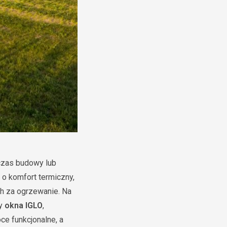
dczas budowy lub
 o komfort termiczny,
h za ogrzewanie. Na
y
okna IGLO
,
ce funkcjonalne, a