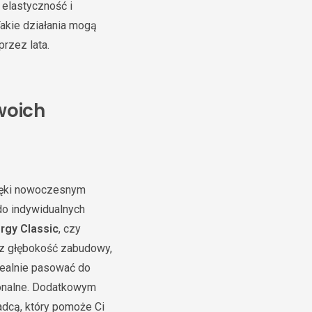
elastyczność i
Takie działania mogą
rzez lata.
woich
zięki nowoczesnym
do indywidualnych
rgy Classic
, czy
ez głębokość zabudowy,
idealnie pasować do
jonalne. Dodatkowym
adcą, który pomoże Ci