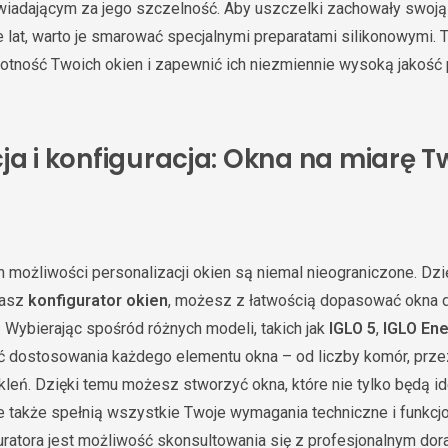
iadającym za jego szczelność. Aby uszczelki zachowały swoją 
 lat, warto je smarować specjalnymi preparatami silikonowymi. 
tność Twoich okien i zapewnić ich niezmiennie wysoką jakość p
ja i konfiguracja: Okna na miarę T
 możliwości personalizacji okien są niemal nieograniczone. D
nasz
konfigurator okien
, możesz z łatwością dopasować okna 
Wybierając spośród różnych modeli, takich jak
IGLO 5
,
IGLO Ene
ć dostosowania każdego elementu okna – od liczby komór, prz
zkleń. Dzięki temu możesz stworzyć okna, które nie tylko będą 
e także spełnią wszystkie Twoje wymagania techniczne i funkc
ratora jest możliwość skonsultowania się z profesjonalnym dor