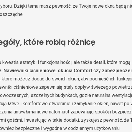
boru. Dzięki temu masz pewność, że Twoje nowe okna będą nie 
ooszczędne.
góły, które robią różnicę
o kwestia estetyki i funkcjonalności, ale także detali, które mo
a.
Nawiewniki ciśnieniowe
,
okucia Comfort
czy
zabezpiecze
ji, które możesz dodać do swoich okien, aby podnieść ich funkcjo
niki ciśnieniowe zapewniają stały dopływ świeżego powietrza 
woczesnych, szczelnych budynkach, gdzie naturalna wentylacja 
ują łatwe i komfortowe otwieranie i zamykanie okien, nawet po w
czenia antywłamaniowe natomiast zapewniają spokój i bezpiecz
i gośćmi. Inwestując w takie dodatki, zyskujesz pewność, że 
e również bezpieczne i wygodne w codziennym użytkowaniu.