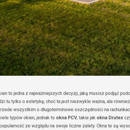
en to jedna z najważniejszych decyzji, jaką musisz podjąć po
i tu tylko o estetykę, choć ta jest niezwykle ważna, ale również
a przede wszystkim o długoterminowe oszczędności na rachunkac
wiele typów okien, jednak to
okna PCV
, takie jak
okna Drutex
cz
opularność ze względu na swoje liczne zalety. Okna te są wyso