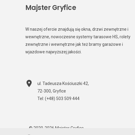
Majster Gryfice
W naszej ofercie znajdują się okna, drzwi zewnętrzne i
wewnętrzne, nowoczesne systemy tarasowe HS, rolety
zewnętrzne i wewnętrzne jak też bramy garażowe i
wjazdowe najwyższej jakości.
ul. Tadeusza Kościuszki 42
,
72-300
,
Gryfice
Tel:
(+48) 503 509 444
© 2020-2026
Majster Gryfice