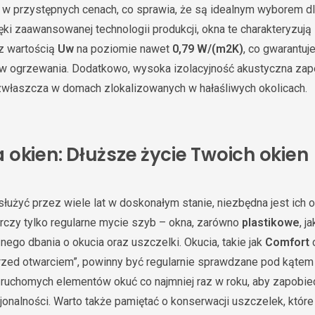
w przystępnych cenach, co sprawia, że są idealnym wyborem dl
ięki zaawansowanej technologii produkcji, okna te charakteryzują
 z wartością
Uw
na poziomie nawet
0,79 W/(m2K)
, co gwarantuj
w ogrzewania. Dodatkowo, wysoka izolacyjność akustyczna zape
zwłaszcza w domach zlokalizowanych w hałaśliwych okolicach.
okien: Dłuższe życie Twoich okien
łużyć przez wiele lat w doskonałym stanie, niezbędna jest ich
rczy tylko regularne mycie szyb – okna, zarówno
plastikowe
, ja
go dbania o okucia oraz uszczelki. Okucia, takie jak
Comfort
zed otwarciem”, powinny być regularnie sprawdzane pod kątem 
ruchomych elementów okuć co najmniej raz w roku, aby zapobiec 
cjonalności. Warto także pamiętać o konserwacji uszczelek, któ