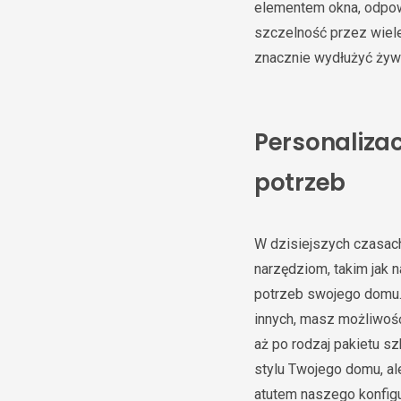
elementem okna, odpow
szczelność przez wiele
znacznie wydłużyć żywo
Personalizac
potrzeb
W dzisiejszych czasach
narzędziom, takim jak 
potrzeb swojego domu. 
innych, masz możliwoś
aż po rodzaj pakietu s
stylu Twojego domu, al
atutem naszego konfigu