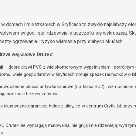
w domach i mieszkaniach w Gryficach to zwykle najsłabszy ele
pływem wilgoci, stal rdzewieje, a uszczelki się wykruszają. Sku
szty ogrzewania i ryzyko włamania przy słabych okućach.
drzwi wejściowe Drutex:
ii
– dobre drzwi PVC z wielokomorowym wypełnieniem i potrójnym 
domu; wiele gospodarstw w Gryficach notuje spadek rachunków o kil
owoczesne okucia antywłamaniowe (np. klasa RC2) i wzmocnione s
zają poczucie bezpieczeństwa.
ja akustyczna ogranicza hałas z ulicy, co w centrum Gryfic lub przy
VC Drutex nie wymagają malowania, nie gniją i nie rdzewieją; wytrzymu
ji.