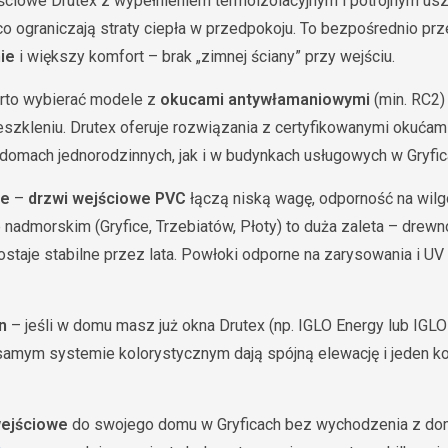
ściowe Drutex z wypełnieniem termoizolacyjnym i potrójnym usz
o ograniczają straty ciepła w przedpokoju. To bezpośrednio prz
ie
i większy komfort – brak „zimnej ściany” przy wejściu.
rto wybierać modele z
okucami antywłamaniowymi
(min. RC2)
zkleniu. Drutex oferuje rozwiązania z certyfikowanymi okućam
 domach jednorodzinnych, jak i w budynkach usługowych w Gryfic
ie
–
drzwi wejściowe PVC
łączą niską wagę, odporność na wilg
e nadmorskim (Gryfice, Trzebiatów, Płoty) to duża zaleta – drew
ostaje stabilne przez lata. Powłoki odporne na zarysowania i U
n
– jeśli w domu masz już okna Drutex (np. IGLO Energy lub IGLO
amym systemie kolorystycznym dają spójną elewację i jeden ko
wejściowe
do swojego domu w Gryficach bez wychodzenia z d