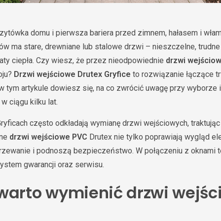
zytówka domu i pierwsza bariera przed zimnem, hałasem i włam
ów ma stare, drewniane lub stalowe drzwi – nieszczelne, trudne
aty ciepła. Czy wiesz, że przez nieodpowiednie
drzwi wejścio
oju?
Drzwi wejściowe Drutex Gryfice
to rozwiązanie łączące tr
 w tym artykule dowiesz się, na co zwrócić uwagę przy wyborze 
w ciągu kilku lat.
yficach często odkładają wymianę drzwi wejściowych, traktując 
sne
drzwi wejściowe PVC
Drutex nie tylko poprawiają wygląd elew
grzewanie i podnoszą bezpieczeństwo. W połączeniu z oknami te
system gwarancji oraz serwisu.
warto wymienić drzwi wejśc