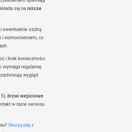
czelnieniem spełniają
ekłada się na
niższe
 i ewentualnie szybą
i i wzmocnieniami, co
ach.
oć i brak konieczności
no wymaga regularnej
V zachowują wygląd
 5),
drzwi wejściowe
ntakt w razie serwisu
omu?
Skorzystaj z