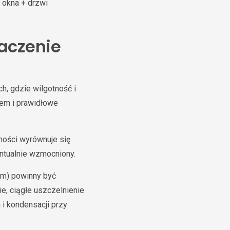
 okna + drzwi
aczenie
ch, gdzie wilgotność i
rem i prawidłowe
ości wyrównuje się
ntualnie wzmocniony.
em) powinny być
e, ciągłe uszczelnienie
 i kondensacji przy