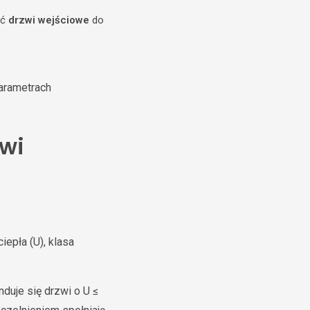
ać
drzwi wejściowe
do
parametrach
zwi
epła (U), klasa
uje się drzwi o U ≤