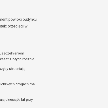
ment powłoki budynku.
tek: przeciągi w
uszczelnieniem
kaset złotych rocznie.
zyby utrudniają
 ruchliwych drogach ma
ją dziesiątki lat przy