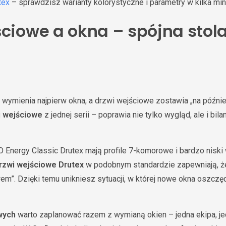
tex
– sprawdzisz warianty kolorystyczne i parametry w kilka min
ściowe a okna – spójna stol
 wymienia najpierw okna, a drzwi wejściowe zostawia „na późn
i wejściowe
z jednej serii – poprawia nie tylko wygląd, ale i bi
O Energy Classic Drutex mają profile 7-komorowe i bardzo nisk
rzwi wejściowe Drutex
w podobnym standardzie zapewniają, ż
em”. Dzięki temu unikniesz sytuacji, w której nowe okna oszczęd
wych
warto zaplanować razem z wymianą okien – jedna ekipa, je