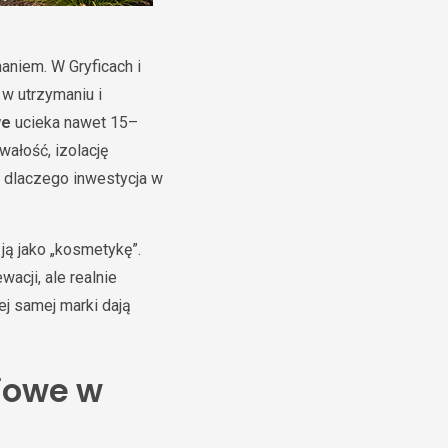
aniem. W Gryficach i
 w utrzymaniu i
we
ucieka nawet 15–
wałość, izolację
i dlaczego inwestycja w
ją jako „kosmetykę”.
acji, ale realnie
j samej marki dają
iowe w