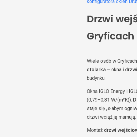
konfiguratora okien Dru
Drzwi wej
Gryficach
Wiele osób w Gryficach
stolarka
– okna i
drzw
budynku.
Okna IGLO Energy i IGL
(0,79–0,81 W/(m²K)).
D
staje się „słabym ogniw
drzwi wciąż ją marnują.
Montaż
drzwi wejścio