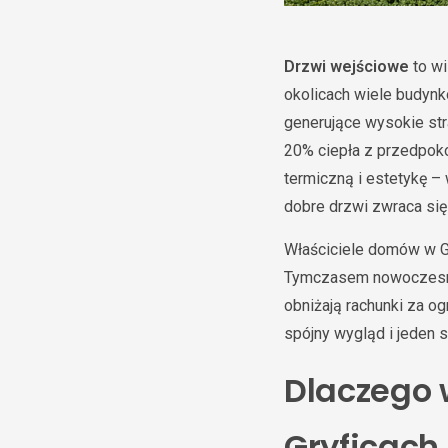
Drzwi wejściowe
to wi
okolicach wiele budynk
generujące wysokie str
20% ciepła z przedpok
termiczną i estetykę –
dobre drzwi zwraca się 
Właściciele domów w Gr
Tymczasem nowocze
obniżają rachunki za o
spójny wygląd i jeden 
Dlaczego 
Gryficach