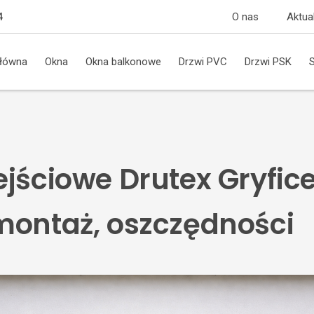
O nas
Aktua
4
główna
Okna
Okna balkonowe
Drzwi PVC
Drzwi PSK
jściowe Drutex Gryfic
montaż, oszczędności