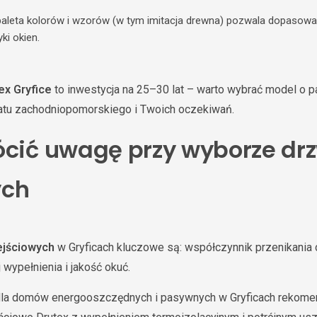
aleta kolorów i wzorów (w tym imitacja drewna) pozwala dopasow
ki okien.
ex Gryfice
to inwestycja na 25–30 lat – warto wybrać model o 
tu zachodniopomorskiego i Twoich oczekiwań.
ócić uwagę przy wyborze dr
ych
ejściowych
w Gryficach kluczowe są: współczynnik przenikania ci
wypełnienia i jakość okuć.
la domów energooszczędnych i pasywnych w Gryficach rekomend