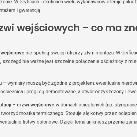
zenie. W Gryficach i okolicach wielu wykonawców oferuje pakiet:
ntażem i gwarancją.
zwi wejściowych – co ma zn
 wejściowe
nie spełnią swojej roli przy złym montażu. W Gryfica
e, szczególnie ważne jest szczelne połączenie ościeżnicy z mu
u
– wymiary muszą być zgodne z projektem; ewentualne nierówn
ościeżnica i progi są demontowane, a otwór oczyszczony i ewe
lacji
–
drzwi wejściowe
w domach ocieplonych (np. styropian
 tworzyć mostka termicznego. Stosuje się kotwy przez ociepleni
ewentualnie listwy osłonowe. Dzięki temu unikniesz przemarzania