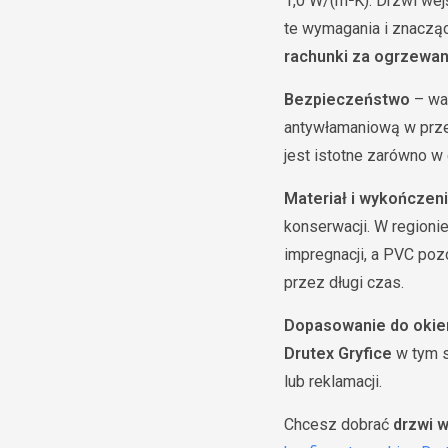
1,0 W/(m²K). Drzwi wej
te wymagania i znacząc
rachunki za ogrzewan
Bezpieczeństwo
– wa
antywłamaniową w przes
jest istotne zarówno w
Materiał i wykończen
konserwacji. W regioni
impregnacji, a PVC poz
przez długi czas.
Dopasowanie do okie
Drutex Gryfice
w tym s
lub reklamacji.
Chcesz dobrać
drzwi 