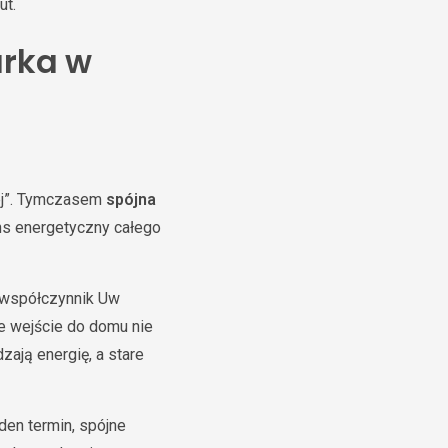
ut.
arka w
iej”. Tymczasem
spójna
lans energetyczny całego
i współczynnik Uw
e wejście do domu nie
zają energię, a stare
den termin, spójne