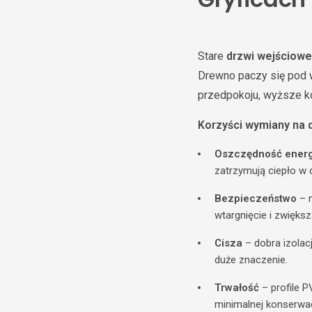
Stare
drzwi wejściowe
Drewno paczy się pod w
przedpokoju, wyższe ko
Korzyści wymiany na 
Oszczędność energ
zatrzymują ciepło w 
Bezpieczeństwo
– n
wtargnięcie i zwięks
Cisza
– dobra izolac
duże znaczenie.
Trwałość
– profile P
minimalnej konserwac