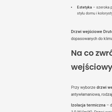
Estetyka
– szeroka p
stylu domu i kolorysty
Drzwi wejściowe Drut
dopasowanych do klima
Na co zwr
wejściow
Przy wyborze
drzwi w
antywłamaniowa, rodzaj 
Izolacja termiczna
– d