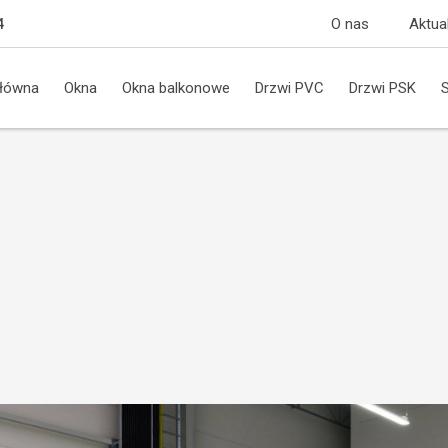
O nas
Aktua
4
główna
Okna
Okna balkonowe
Drzwi PVC
Drzwi PSK