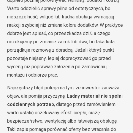
dopiero później porównywać warianty, dodatki i koszty.
Warto oddzielić sprawy pilne od estetycznych, bo
nieszczelność, wilgoć lub trudna obsługa wymagają
reakcji szybciej niż zmiana koloru dodatków. W praktyce
dobrze jest spisać, co przeszkadza dziś, a czego
oczekujemy po zmianie za rok lub dwa, bo taka lista
porządkuje rozmowę z doradcą. Jeżeli któryś punkt
pozostaje niejasny, lepiej doprecyzować go przed
wyceną niż poprawiać założenia po zamówieniu,
montażu i odbiorze prac.
Najczęstszy błąd polega na tym, że inwestor zauważa
objaw, ale pomija przyczynę.
Ładny materiał nie spełni
codziennych potrzeb
, dlatego przed zamówieniem
warto ustalić oczekiwany efekt: ciepło, ciszę,
bezpieczeństwo, wentylację albo łatwiejszą obsługę.
Taki zapis pomaga porównać oferty bez wracania do