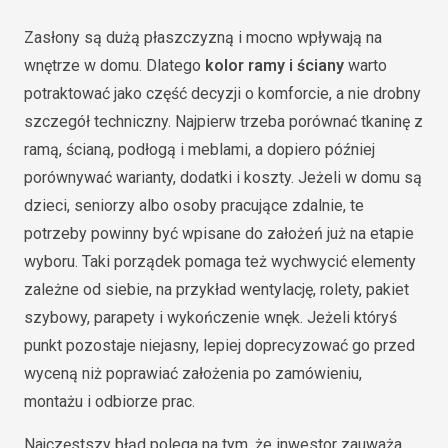
Zasłony są dużą płaszczyzną i mocno wpływają na
wnętrze w domu. Dlatego
kolor ramy i ściany
warto
potraktować jako część decyzji o komforcie, a nie drobny
szczegół techniczny. Najpierw trzeba porównać tkaninę z
ramą, ścianą, podłogą i meblami, a dopiero później
porównywać warianty, dodatki i koszty. Jeżeli w domu są
dzieci, seniorzy albo osoby pracujące zdalnie, te
potrzeby powinny być wpisane do założeń już na etapie
wyboru. Taki porządek pomaga też wychwycić elementy
zależne od siebie, na przykład wentylację, rolety, pakiet
szybowy, parapety i wykończenie wnęk. Jeżeli któryś
punkt pozostaje niejasny, lepiej doprecyzować go przed
wyceną niż poprawiać założenia po zamówieniu,
montażu i odbiorze prac.
Najczęstszy błąd polega na tym, że inwestor zauważa