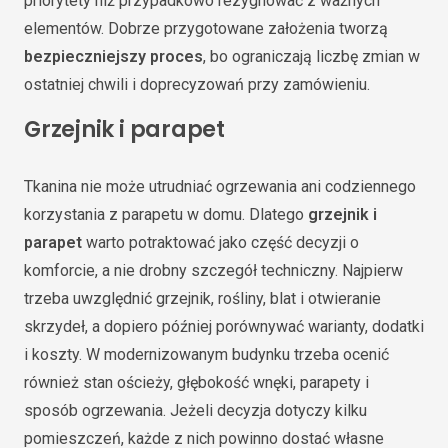
priorytety niż przypadkowo rezygnować z ważnych
elementów. Dobrze przygotowane założenia tworzą
bezpieczniejszy proces
, bo ograniczają liczbę zmian w
ostatniej chwili i doprecyzowań przy zamówieniu.
Grzejnik i parapet
Tkanina nie może utrudniać ogrzewania ani codziennego
korzystania z parapetu w domu. Dlatego
grzejnik i
parapet
warto potraktować jako część decyzji o
komforcie, a nie drobny szczegół techniczny. Najpierw
trzeba uwzględnić grzejnik, rośliny, blat i otwieranie
skrzydeł, a dopiero później porównywać warianty, dodatki
i koszty. W modernizowanym budynku trzeba ocenić
również stan ościeży, głębokość wnęki, parapety i
sposób ogrzewania. Jeżeli decyzja dotyczy kilku
pomieszczeń, każde z nich powinno dostać własne