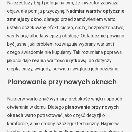
Najczęstszy błąd polega na tym, że inwestor zauważa
objaw, ale pomija przyczynę.
Nadmiar warstw optycznie
zmniejszy okno
, dlatego przed zamówieniem warto
ustalić oczekiwany efekt: ciepło, ciszę, bezpieczeństwo,
wentylację albo łatwiejszą obsługę. Ostatecznie powinno
być jasne, jaki problem rozwiązuje wybrany wariant i
czego świadomie nie kupujemy. Tak rozumiana poprawa
jakości daje
realną wartość użytkową
, bo dotyczy
ciepła, ciszy, wygody, serwisu i wyglądu jednocześnie.
Planowanie przy nowych oknach
Najpierw warto znać wymiary, głębokość wnęki i sposób
otwierania w domu. Dlatego
planowanie przy nowych
oknach
warto potraktować jako część decyzji o
komforcie, a nie drobny szczegół techniczny. Najpierw
trzeba zamawiać docelowe tkaniny po pomiarze okien, a