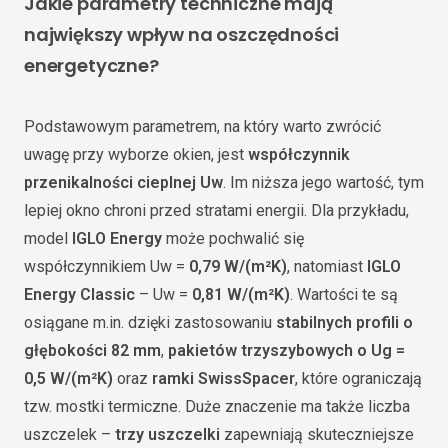
Jakie parametry techniczne mają
największy wpływ na oszczędności
energetyczne?
Podstawowym parametrem, na który warto zwrócić
uwagę przy wyborze okien, jest
współczynnik
przenikalności cieplnej Uw
. Im niższa jego wartość, tym
lepiej okno chroni przed stratami energii. Dla przykładu,
model
IGLO Energy
może pochwalić się
współczynnikiem Uw =
0,79 W/(m²K)
, natomiast
IGLO
Energy Classic
– Uw =
0,81 W/(m²K)
. Wartości te są
osiągane m.in. dzięki zastosowaniu
stabilnych profili o
głębokości 82 mm
,
pakietów trzyszybowych o Ug =
0,5 W/(m²K)
oraz
ramki SwissSpacer
, które ograniczają
tzw. mostki termiczne. Duże znaczenie ma także liczba
uszczelek –
trzy uszczelki
zapewniają skuteczniejsze