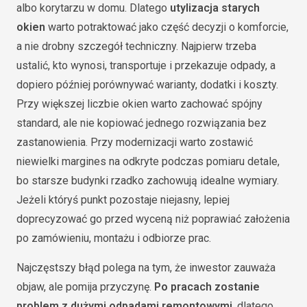
albo korytarzu w domu. Dlatego
utylizacja starych
okien
warto potraktować jako część decyzji o komforcie,
a nie drobny szczegół techniczny. Najpierw trzeba
ustalić, kto wynosi, transportuje i przekazuje odpady, a
dopiero później porównywać warianty, dodatki i koszty.
Przy większej liczbie okien warto zachować spójny
standard, ale nie kopiować jednego rozwiązania bez
zastanowienia. Przy modernizacji warto zostawić
niewielki margines na odkryte podczas pomiaru detale,
bo starsze budynki rzadko zachowują idealne wymiary.
Jeżeli któryś punkt pozostaje niejasny, lepiej
doprecyzować go przed wyceną niż poprawiać założenia
po zamówieniu, montażu i odbiorze prac.
Najczęstszy błąd polega na tym, że inwestor zauważa
objaw, ale pomija przyczynę.
Po pracach zostanie
problem z dużymi odpadami remontowymi
, dlatego