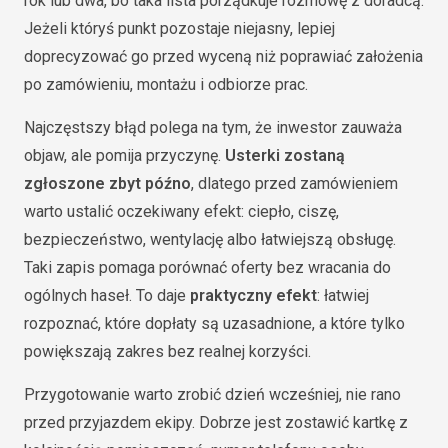
rok lub dwa, bo taka lista porządkuje rozmowę z doradcą.
Jeżeli któryś punkt pozostaje niejasny, lepiej
doprecyzować go przed wyceną niż poprawiać założenia
po zamówieniu, montażu i odbiorze prac.
Najczęstszy błąd polega na tym, że inwestor zauważa
objaw, ale pomija przyczynę.
Usterki zostaną
zgłoszone zbyt późno
, dlatego przed zamówieniem
warto ustalić oczekiwany efekt: ciepło, ciszę,
bezpieczeństwo, wentylację albo łatwiejszą obsługę.
Taki zapis pomaga porównać oferty bez wracania do
ogólnych haseł. To daje
praktyczny efekt
: łatwiej
rozpoznać, które dopłaty są uzasadnione, a które tylko
powiększają zakres bez realnej korzyści.
Przygotowanie warto zrobić dzień wcześniej, nie rano
przed przyjazdem ekipy. Dobrze jest zostawić kartkę z