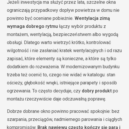
Jeżeli inwestycja ma służyć przez lata, szczelne okna
ograniczają przypadkowy dopływ powietrza w domu nie
powinno być oceniane pobieżnie.
Wentylacja zimą
wymaga dobrego rytmu
łączy wybór produktu z
montażem, wentylacją, bezpieczeństwem albo wygodą
obsługi. Dlatego warto wietrzyć krótko, kontrolować
wilgotność i nie zasłaniać kratek wentylacyjnych i od razu
zapisać, które elementy są konieczne, a które są tylko
dodatkiem do rozważenia. W modernizowanym budynku
trzeba też ocenić to, czego nie widać w katalogu: stan
ościeży, głębokość wnęki, istniejące parapety i sposób
ogrzewania. To często decyduje, czy
dobry produkt
po
montażu rzeczywiście daje odczuwalną poprawę.
Dobrze dobrane okno powinno pracować spokojnie: bez
szarpania, przeciągów, nadmiernego parowania i ciągłych
kompromisów.
Brak nawiewu często kończy się parą i