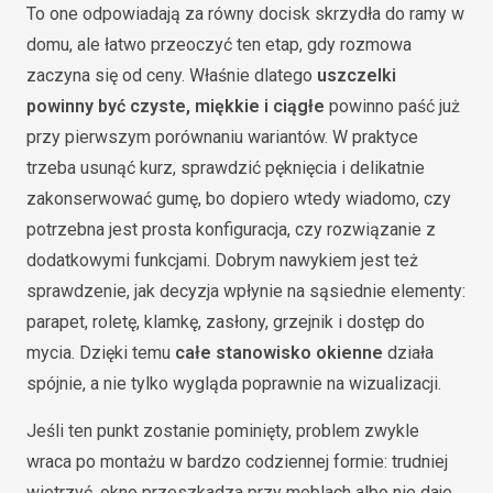
To one odpowiadają za równy docisk skrzydła do ramy w
domu, ale łatwo przeoczyć ten etap, gdy rozmowa
zaczyna się od ceny. Właśnie dlatego
uszczelki
powinny być czyste, miękkie i ciągłe
powinno paść już
przy pierwszym porównaniu wariantów. W praktyce
trzeba usunąć kurz, sprawdzić pęknięcia i delikatnie
zakonserwować gumę, bo dopiero wtedy wiadomo, czy
potrzebna jest prosta konfiguracja, czy rozwiązanie z
dodatkowymi funkcjami. Dobrym nawykiem jest też
sprawdzenie, jak decyzja wpłynie na sąsiednie elementy:
parapet, roletę, klamkę, zasłony, grzejnik i dostęp do
mycia. Dzięki temu
całe stanowisko okienne
działa
spójnie, a nie tylko wygląda poprawnie na wizualizacji.
Jeśli ten punkt zostanie pominięty, problem zwykle
wraca po montażu w bardzo codziennej formie: trudniej
wietrzyć, okno przeszkadza przy meblach albo nie daje