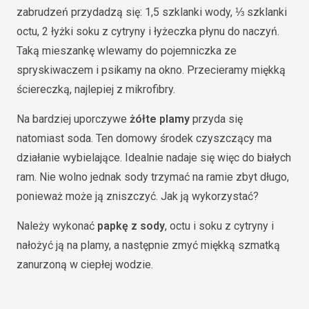
zabrudzeń przydadzą się: 1,5 szklanki wody, ⅓ szklanki
octu, 2 łyżki soku z cytryny i łyżeczka płynu do naczyń.
Taką mieszankę wlewamy do pojemniczka ze
spryskiwaczem i psikamy na okno. Przecieramy miękką
ściereczką, najlepiej z mikrofibry.
Na bardziej uporczywe
żółte plamy
przyda się
natomiast soda. Ten domowy środek czyszczący ma
działanie wybielające. Idealnie nadaje się więc do białych
ram. Nie wolno jednak sody trzymać na ramie zbyt długo,
ponieważ może ją zniszczyć. Jak ją wykorzystać?
Należy wykonać
papkę z sody
, octu i soku z cytryny i
nałożyć ją na plamy, a następnie zmyć miękką szmatką
zanurzoną w ciepłej wodzie.