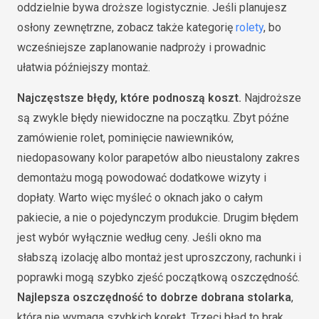
oddzielnie bywa droższe logistycznie. Jeśli planujesz
osłony zewnętrzne, zobacz także kategorię
rolety
, bo
wcześniejsze zaplanowanie nadproży i prowadnic
ułatwia późniejszy montaż.
Najczęstsze błędy, które podnoszą koszt.
Najdroższe
są zwykle błędy niewidoczne na początku. Zbyt późne
zamówienie rolet, pominięcie nawiewników,
niedopasowany kolor parapetów albo nieustalony zakres
demontażu mogą powodować dodatkowe wizyty i
dopłaty. Warto więc myśleć o oknach jako o całym
pakiecie, a nie o pojedynczym produkcie. Drugim błędem
jest wybór wyłącznie według ceny. Jeśli okno ma
słabszą izolację albo montaż jest uproszczony, rachunki i
poprawki mogą szybko zjeść początkową oszczędność.
Najlepsza oszczędność to dobrze dobrana stolarka
,
która nie wymaga szybkich korekt. Trzeci błąd to brak