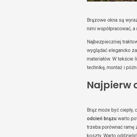
Brązowe okna są wyrazi
nimi współpracować, a n
Najbezpieczniej trakto
wyglądać elegancko zaró
materiałów. W tekście l
technikę, montaż i późn
Najpierw 
Brąz może być ciepły,
odcień brązu
warto pot
trzeba porównać ramę z
koszty. Warto oddzieli