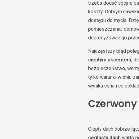
trzeba dodać spójne par
koszty. Dobrym nawykiem
dostępu do mycia. Dzię
pomieszczenia, domowni
doprecyzować go przed
Najczęstszy błąd poleg
ciepłym akcentem
, d
bezpieczeństwo, wentyl
tylko warunki w dniu z
wynika cena i co dokła
Czerwony 
Ciepły dach dobrze łąc
ceglasty dach
warto po