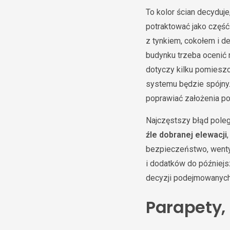
To kolor ścian decyduj
potraktować jako część
z tynkiem, cokołem i d
budynku trzeba ocenić 
dotyczy kilku pomieszc
systemu będzie spójny.
poprawiać założenia po
Najczęstszy błąd poleg
źle dobranej elewacji
bezpieczeństwo, wenty
i dodatków do później
decyzji podejmowanych
Parapety,