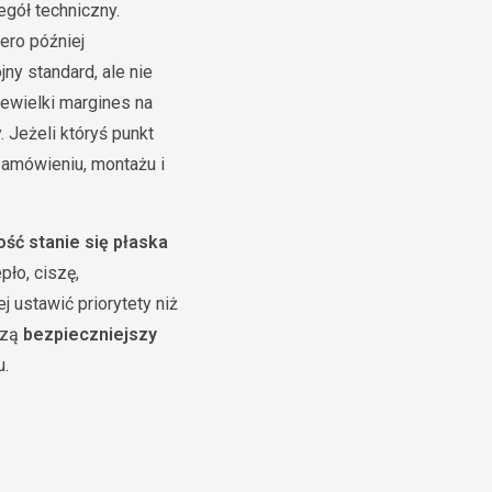
egół techniczny.
ero później
ny standard, ale nie
ewielki margines na
 Jeżeli któryś punkt
zamówieniu, montażu i
ość stanie się płaska
pło, ciszę,
 ustawić priorytety niż
rzą
bezpieczniejszy
u.