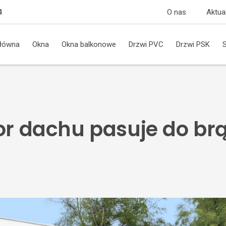
O nas
Aktua
4
główna
Okna
Okna balkonowe
Drzwi PVC
Drzwi PSK
lor dachu pasuje do b