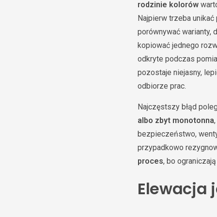
rodzinie kolorów
warto
Najpierw trzeba unikać
porównywać warianty, do
kopiować jednego rozwi
odkryte podczas pomiar
pozostaje niejasny, le
odbiorze prac.
Najczęstszy błąd poleg
albo zbyt monotonna
bezpieczeństwo, wentyl
przypadkowo rezygnow
proces
, bo ograniczaj
Elewacja j