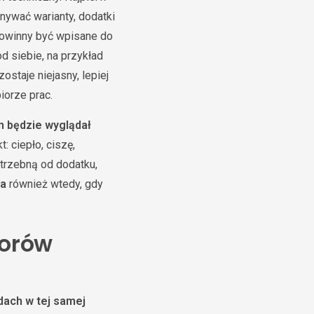
nywać warianty, dodatki
 powinny być wpisane do
d siebie, na przykład
ostaje niejasny, lepiej
iorze prac.
 będzie wyglądał
: ciepło, ciszę,
otrzebną od dodatku,
ia
również wtedy, gdy
lorów
dach w tej samej