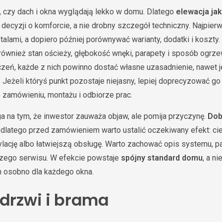
e, czy dach i okna wyglądają lekko w domu. Dlatego
elewacja jak
 decyzji o komforcie, a nie drobny szczegół techniczny. Najpier
etalami, a dopiero później porównywać warianty, dodatki i kosz
również stan ościeży, głębokość wnęki, parapety i sposób ogrze
zeń, każde z nich powinno dostać własne uzasadnienie, nawet je
 Jeżeli któryś punkt pozostaje niejasny, lepiej doprecyzować g
 zamówieniu, montażu i odbiorze prac.
a na tym, że inwestor zauważa objaw, ale pomija przyczynę.
Dob
, dlatego przed zamówieniem warto ustalić oczekiwany efekt: cie
lację albo łatwiejszą obsługę. Warto zachować opis systemu, p
szego serwisu. W efekcie powstaje
spójny standard domu
, a n
 osobno dla każdego okna.
 drzwi i brama