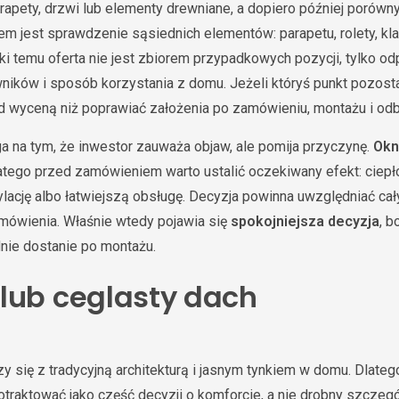
apety, drzwi lub elementy drewniane, a dopiero później porówny
 jest sprawdzenie sąsiednich elementów: parapetu, rolety, klam
ki temu oferta nie jest zbiorem przypadkowych pozycji, tylko o
ków i sposób korzystania z domu. Jeżeli któryś punkt pozostaje
 wyceną niż poprawiać założenia po zamówieniu, montażu i odb
a na tym, że inwestor zauważa objaw, ale pomija przyczynę.
Okn
latego przed zamówieniem warto ustalić oczekiwany efekt: ciepło
ację albo łatwiejszą obsługę. Decyzja powinna uwzględniać cały
amówienia. Właśnie wtedy pojawia się
spokojniejsza decyzja
, b
dnie dostanie po montażu.
lub ceglasty dach
zy się z tradycyjną architekturą i jasnym tynkiem w domu. Dlate
traktować jako część decyzji o komforcie, a nie drobny szczegó