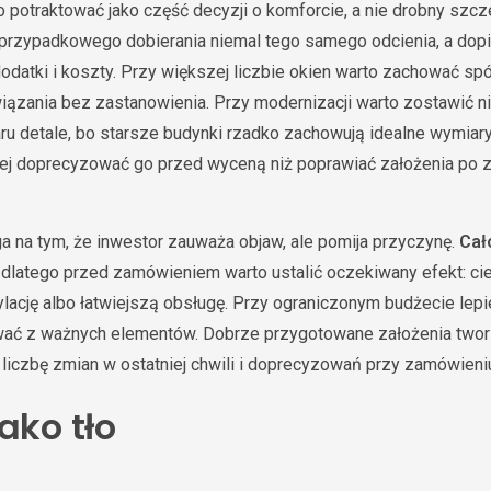
 potraktować jako część decyzji o komforcie, a nie drobny szcz
 przypadkowego dobierania niemal tego samego odcienia, a dopi
datki i koszty. Przy większej liczbie okien warto zachować spój
ązania bez zastanowienia. Przy modernizacji warto zostawić ni
u detale, bo starsze budynki rzadko zachowują idealne wymiary.
piej doprecyzować go przed wyceną niż poprawiać założenia po 
a na tym, że inwestor zauważa objaw, ale pomija przyczynę.
Cał
, dlatego przed zamówieniem warto ustalić oczekiwany efekt: cie
ację albo łatwiejszą obsługę. Przy ograniczonym budżecie lepiej
ać z ważnych elementów. Dobrze przygotowane założenia two
ą liczbę zmian w ostatniej chwili i doprecyzowań przy zamówieni
ako tło