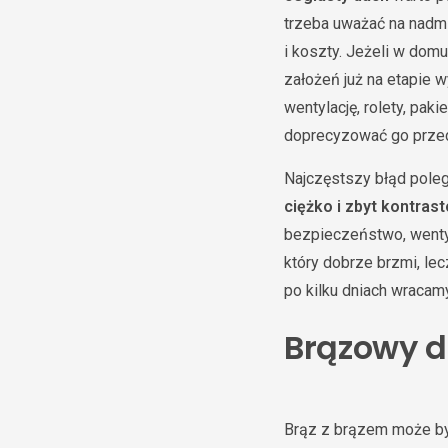
trzeba uważać na nadmi
i koszty. Jeżeli w dom
założeń już na etapie 
wentylację, rolety, pak
doprecyzować go przed
Najczęstszy błąd poleg
ciężko i zbyt kontras
bezpieczeństwo, wentyl
który dobrze brzmi, lec
po kilku dniach wracam
Brązowy d
Brąz z brązem może by