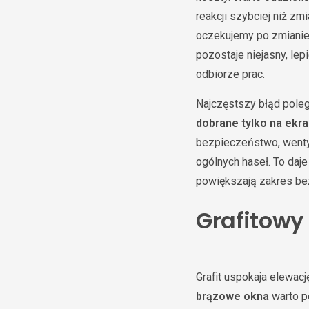
reakcji szybciej niż z
oczekujemy po zmianie 
pozostaje niejasny, le
odbiorze prac.
Najczęstszy błąd poleg
dobrane tylko na ekra
bezpieczeństwo, wentyl
ogólnych haseł. To daj
powiększają zakres bez
Grafitowy
Grafit uspokaja elewa
brązowe okna
warto po