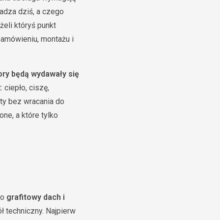
kadza dziś, a czego
eli któryś punkt
zamówieniu, montażu i
ory będą wydawały się
 ciepło, ciszę,
ty bez wracania do
one, a które tylko
go
grafitowy dach i
ł techniczny. Najpierw