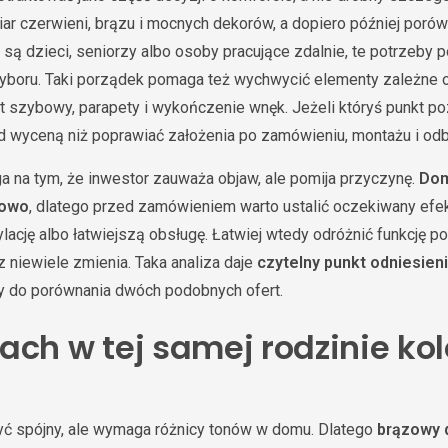
ar czerwieni, brązu i mocnych dekorów, a dopiero później porów
u są dzieci, seniorzy albo osoby pracujące zdalnie, te potrzeby
wyboru. Taki porządek pomaga też wychwycić elementy zależne o
iet szybowy, parapety i wykończenie wnęk. Jeżeli któryś punkt poz
 wyceną niż poprawiać założenia po zamówieniu, montażu i odb
a na tym, że inwestor zauważa objaw, ale pomija przyczynę.
Dom
towo
, dlatego przed zamówieniem warto ustalić oczekiwany efekt
ację albo łatwiejszą obsługę. Łatwiej wtedy odróżnić funkcję p
z niewiele zmienia. Taka analiza daje
czytelny punkt odniesien
y do porównania dwóch podobnych ofert.
ach w tej samej rodzinie ko
ć spójny, ale wymaga różnicy tonów w domu. Dlatego
brązowy 