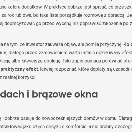
miana koloru dodatków. W praktyce dobrze jest spisać, co przesz
za rok lub dwa, bo taka lista porządkuje rozmowę z doradcą. Jeż
piej doprecyzować go przed wyceną niż poprawiać założenia po 
a na tym, że inwestor zauważa objaw, ale pomija przyczynę.
Kol
nie
, dlatego przed zamówieniem warto ustalić oczekiwany efekt:
ację albo łatwiejszą obsługę. Taki zapis pomaga porównać ofer
e
praktyczny efekt
: łatwiej rozpoznać, które dopłaty są uzasadni
 realnej korzyści.
 dach i brązowe okna
cję i dobrze pasuje do nowocześniejszych domów w domu. Dlate
traktować jako część decyzji o komforcie, a nie drobny szczegó