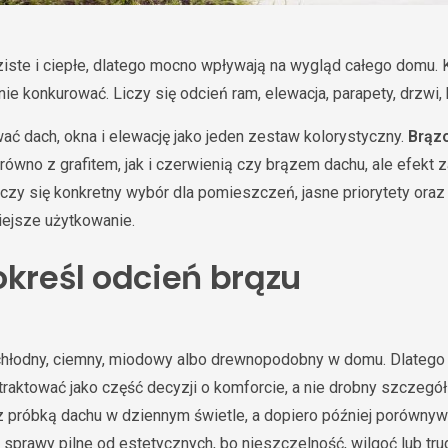
ste i ciepłe, dlatego mocno wpływają na wygląd całego domu. 
ie konkurować. Liczy się odcień ram, elewacja, parapety, drzwi, 
wać dach, okna i elewację jako jeden zestaw kolorystyczny.
Brąz
wno z grafitem, jak i czerwienią czy brązem dachu, ale efekt za
iczy się konkretny wybór dla pomieszczeń, jasne priorytety oraz 
iejsze użytkowanie.
określ odcień brązu
 chłodny, ciemny, miodowy albo drewnopodobny w domu. Dlateg
raktować jako część decyzji o komforcie, a nie drobny szczegół
 próbką dachu w dziennym świetle, a dopiero później porównywać
ć sprawy pilne od estetycznych, bo nieszczelność, wilgoć lub t