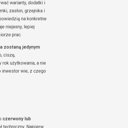
wać warianty, dodatki i
ki, zasłon, grzejnika i
dpowiedzią na konkretne
 niejasny, lepiej
iorze prac.
a zostaną jedynym
, ciszę,
 rok użytkowania, a nie
o inwestor wie, z czego
go
czerwony lub
ł techniczny. Najpierw