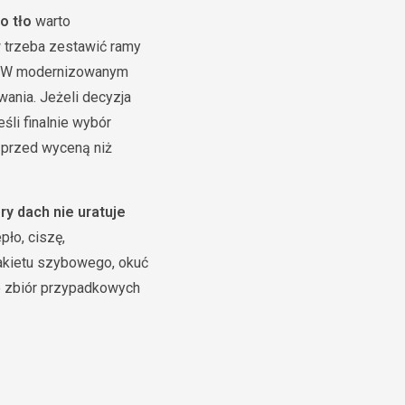
o tło
warto
w trzeba zestawić ramy
ty. W modernizowanym
wania. Jeżeli decyzja
śli finalnie wybór
o przed wyceną niż
ry dach nie uratuje
pło, ciszę,
akietu szybowego, okuć
ie zbiór przypadkowych