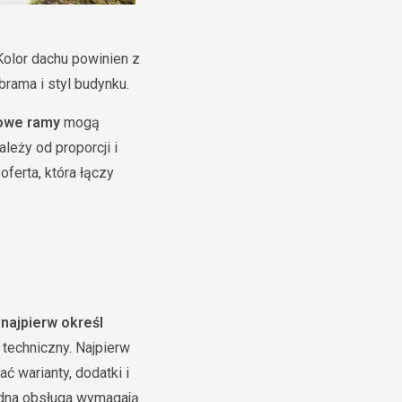
Kolor dachu powinien z
brama i styl budynku.
owe ramy
mogą
leży od proporcji i
oferta, która łączy
o
najpierw określ
 techniczny. Najpierw
 warianty, dodatki i
rudna obsługa wymagają