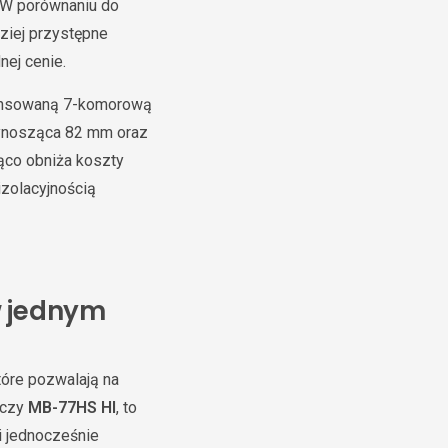
. W porównaniu do
ziej przystępne
nej cenie.
wansowaną 7-komorową
wynosząca 82 mm oraz
ząco obniża koszty
izolacyjnością
w jednym
óre pozwalają na
czy
MB-77HS HI
, to
i jednocześnie