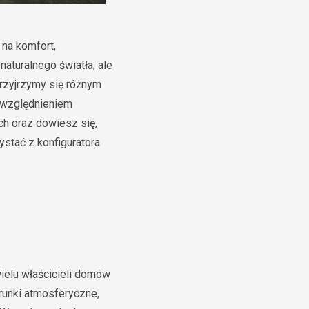
na komfort,
aturalnego światła, ale
przyjrzymy się różnym
uwzględnieniem
ch oraz dowiesz się,
ystać z konfiguratora
elu właścicieli domów
runki atmosferyczne,