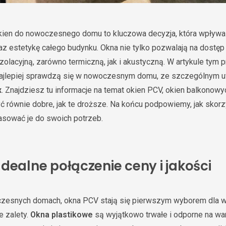
ien do nowoczesnego domu to kluczowa decyzja, która wpływa 
 estetykę całego budynku. Okna nie tylko pozwalają na dostęp n
izolacyjną, zarówno termiczną, jak i akustyczną. W artykule tym 
 najlepiej sprawdzą się w nowoczesnym domu, ze szczególnym 
x
. Znajdziesz tu informacje na temat okien PCV, okien balkonowy
ć równie dobre, jak te droższe. Na końcu podpowiemy, jak skorz
pasować je do swoich potrzeb.
dealne połączenie ceny i jakości
esnych domach, okna PCV stają się pierwszym wyborem dla wi
e zalety.
Okna plastikowe
są wyjątkowo trwałe i odporne na wa