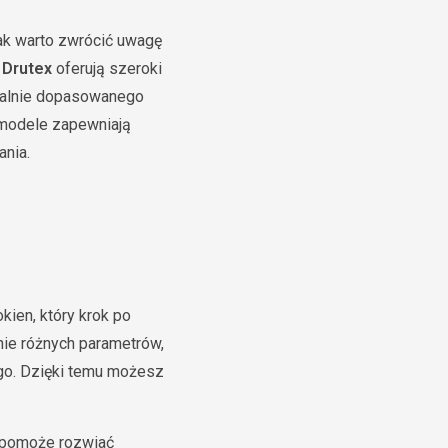
ak warto zwrócić uwagę
 Drutex
oferują szeroki
dealnie dopasowanego
 modele zapewniają
ania.
okien, który krok po
nie różnych parametrów,
cego. Dzięki temu możesz
y pomoże rozwiać