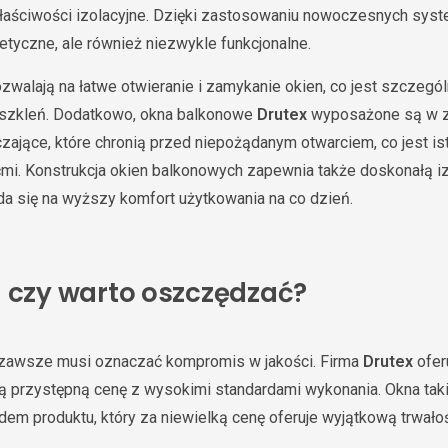
aściwości izolacyjne. Dzięki zastosowaniu nowoczesnych sys
tetyczne, ale również niezwykle funkcjonalne.
alają na łatwe otwieranie i zamykanie okien, co jest szczegól
szkleń. Dodatkowo, okna balkonowe
Drutex
wyposażone są w 
ające, które chronią przed niepożądanym otwarciem, co jest i
i. Konstrukcja okien balkonowych zapewnia także doskonałą izo
da się na wyższy komfort użytkowania na co dzień.
– czy warto oszczędzać?
e zawsze musi oznaczać kompromis w jakości. Firma
Drutex
ofer
zą przystępną cenę z wysokimi standardami wykonania. Okna tak
em produktu, który za niewielką cenę oferuje wyjątkową trwało