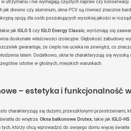
e w utrzymaniu i nie wymagają częstych napraw czy konserwacji
ich jak drewno czy aluminium, okna PCV są również znacznie bard
rakcyjną opcją dla osób poszukujących wysokiej jakości w rozsąd
 takie jak
IGLO 5
czy
IGLO Energy Classic
, wyróżniają się zaa
pewnia doskonałe właściwości izolacyjne. Głębokość zabudowy 
zczelek gwarantuje, że ciepło nie ucieka na zewnątrz, co znac
hłodzenia latem. Dodatkowo, okna te charakteryzują się wysoką 
zególnie istotne w głośnych, miejskich warunkach.
owe – estetyka i funkcjonalność 
o charakteryzują się dużymi, przeszklonymi przestrzeniami, kt
światła do wnętrza.
Okna balkonowe Drutex
, takie jak
IGLO-HS
a tych, którzy chcą wprowadzić do swojego domu więcej światła 