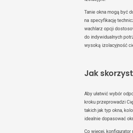
Tanie okna mogą być do
na specyfikację techni
wachlarz opcji dostos
do indywidualnych potr
wysoką izolacyjność ci
Jak skorzyst
Aby ułatwić wybór odpo
kroku przeprowadzi Cię
takich jak typ okna, ko
idealnie dopasować okn
Co więcej, konfigurato