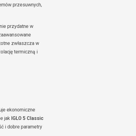
temów przesuwnych,
nie przydatne w
zaawansowane
stotne zwłaszcza w
lację termiczną i
uje ekonomiczne
ie jak
IGLO 5 Classic
ść i dobre parametry