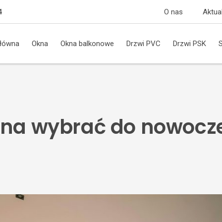
O nas
Aktua
4
główna
Okna
Okna balkonowe
Drzwi PVC
Drzwi PSK
kna wybrać do nowocz