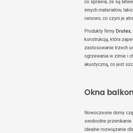
co sprawia, że są łatw
innych materiałów, tak
cenowo, co czyni je at
Produkty firmy
Drutex
,
konstrukcją, która za
zastosowanie trzech us
ogrzewania w zimie i c
akustyczną, co jest szc
Okna balkon
Nowoczesne domy częst
swobodne przenikanie 
idealne rozwiązanie dl