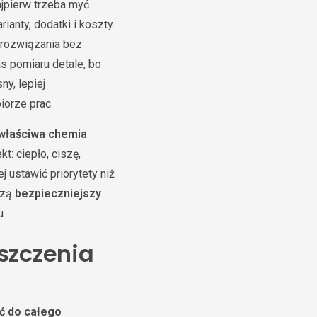
ajpierw trzeba myć
anty, dodatki i koszty.
 rozwiązania bez
s pomiaru detale, bo
ny, lepiej
iorze prac.
właściwa chemia
t: ciepło, ciszę,
 ustawić priorytety niż
rzą
bezpieczniejszy
u.
szczenia
ć do całego