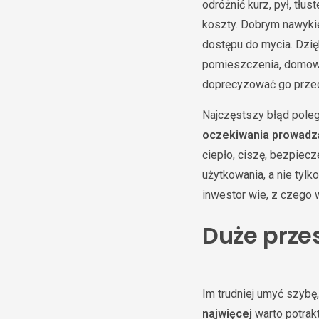
odróżnić kurz, pył, tłu
koszty. Dobrym nawykiem
dostępu do mycia. Dzię
pomieszczenia, domowni
doprecyzować go przed
Najczęstszy błąd poleg
oczekiwania prowadz
ciepło, ciszę, bezpiec
użytkowania, a nie tyl
inwestor wie, z czego 
Duże prze
Im trudniej umyć szybę
najwięcej
warto potrakt