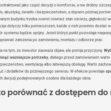
potraktować jako część decyzji o komforcie, a nie drobny szczeg
ło, akustykę, światło i bezpieczeństwo, a dopiero później porów
anym budynku trzeba ocenić również stan ościeży, głębokość wn
yzja dotyczy kilku pomieszczeń, każde z nich powinno dostać w
bór systemu będzie spójny. Jeżeli któryś punkt pozostaje niejasn
prawiać założenia po zamówieniu, montażu i odbiorze prac.
a na tym, że inwestor zauważa objaw, ale pomija przyczynę.
Wyb
inąć ważniejsze potrzeby
, dlatego przed zamówieniem warto 
bezpieczeństwo, wentylację albo łatwiejszą obsługę. Warto zacho
uć i dodatków do późniejszego serwisu. W efekcie powstaje
sp
ch decyzji podejmowanych osobno dla każdego okna.
to porównać z dostępem do