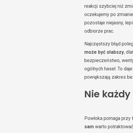
reakcji szybciej niż z
oczekujemy po zmianie 
pozostaje niejasny, le
odbiorze prac.
Najczęstszy błąd poleg
może być słabszy
, dl
bezpieczeństwo, wentyl
ogólnych haseł. To daj
powiększają zakres bez
Nie każdy
Powłoka pomaga przy 
sam
warto potraktować 