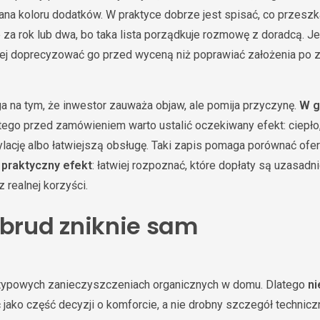
miana koloru dodatków. W praktyce dobrze jest spisać, co przesz
za rok lub dwa, bo taka lista porządkuje rozmowę z doradcą. Jeż
piej doprecyzować go przed wyceną niż poprawiać założenia po 
a na tym, że inwestor zauważa objaw, ale pomija przyczynę.
W g
atego przed zamówieniem warto ustalić oczekiwany efekt: ciepło,
ację albo łatwiejszą obsługę. Taki zapis pomaga porównać ofer
e
praktyczny efekt
: łatwiej rozpoznać, które dopłaty są uzasadni
 realnej korzyści.
 brud zniknie sam
typowych zanieczyszczeniach organicznych w domu. Dlatego
ni
jako część decyzji o komforcie, a nie drobny szczegół technicz