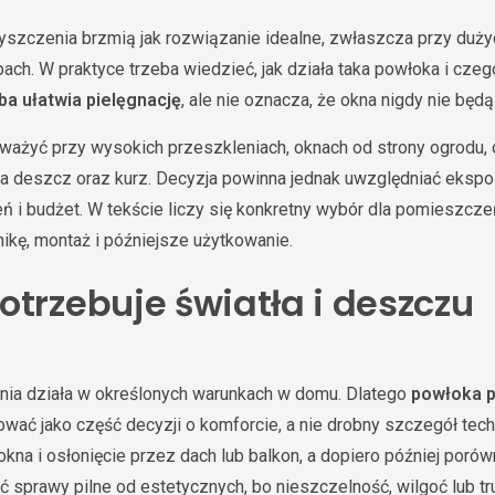
szczenia brzmią jak rozwiązanie idealne, zwłaszcza przy duży
ch. W praktyce trzeba wiedzieć, jak działa taka powłoka i czego
 ułatwia pielęgnację
, ale nie oznacza, że okna nigdy nie bę
zważyć przy wysokich przeszkleniach, oknach od strony ogrodu, 
a deszcz oraz kurz. Decyzja powinna jednak uwzględniać ekspo
ń i budżet. W tekście liczy się konkretny wybór dla pomieszczeń
hnikę, montaż i późniejsze użytkowanie.
otrzebuje światła i deszczu
ia działa w określonych warunkach w domu. Dlatego
powłoka p
ować jako część decyzji o komforcie, a nie drobny szczegół tech
kna i osłonięcie przez dach lub balkon, a dopiero później porów
lić sprawy pilne od estetycznych, bo nieszczelność, wilgoć lub 