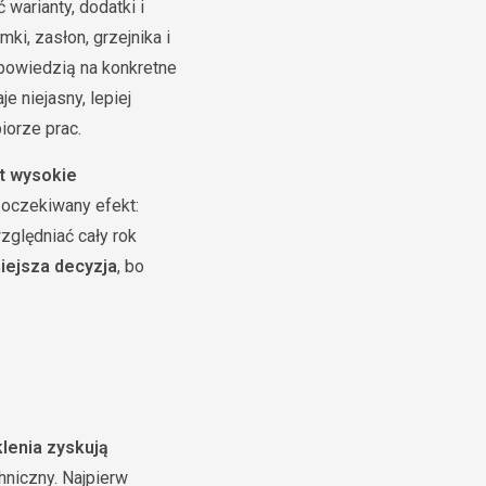
 warianty, dodatki i
ki, zasłon, grzejnika i
dpowiedzią na konkretne
 niejasny, lepiej
iorze prac.
t wysokie
 oczekiwany efekt:
zględniać cały rok
iejsza decyzja
, bo
lenia zyskują
hniczny. Najpierw