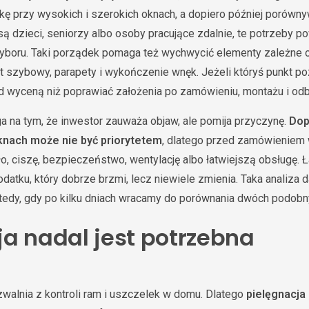
ę przy wysokich i szerokich oknach, a dopiero później porównyw
są dzieci, seniorzy albo osoby pracujące zdalnie, te potrzeby 
wyboru. Taki porządek pomaga też wychwycić elementy zależne o
iet szybowy, parapety i wykończenie wnęk. Jeżeli któryś punkt poz
 wyceną niż poprawiać założenia po zamówieniu, montażu i odb
a na tym, że inwestor zauważa objaw, ale pomija przyczynę.
Dop
nach może nie być priorytetem
, dlatego przed zamówieniem w
ło, ciszę, bezpieczeństwo, wentylację albo łatwiejszą obsługę. 
datku, który dobrze brzmi, lecz niewiele zmienia. Taka analiza 
edy, gdy po kilku dniach wracamy do porównania dwóch podobny
ja nadal jest potrzebna
alnia z kontroli ram i uszczelek w domu. Dlatego
pielęgnacja