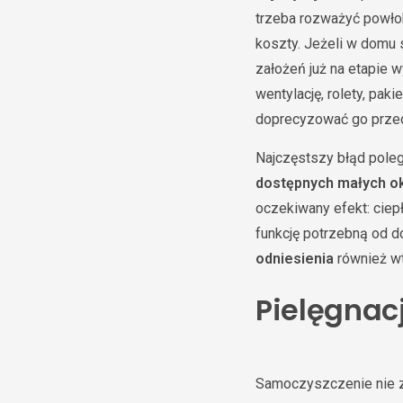
trzeba rozważyć powłok
koszty. Jeżeli w domu 
założeń już na etapie 
wentylację, rolety, pak
doprecyzować go przed
Najczęstszy błąd poleg
dostępnych małych ok
oczekiwany efekt: ciep
funkcję potrzebną od do
odniesienia
również wt
Pielęgnac
Samoczyszczenie nie zw