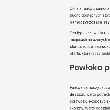
Okna z funkcją samoczy
trudno dostępnych szyba
Samoczyszcząca szyba
Ten typ szkła warto ro
miejscach narażonych n
słońca, rodzaj zabrudze
oferta, która łączy tec
Powłoka p
Funkcja samoczyszczen
deszczu
warto potrakt
sprawdzić ekspozycję o
i koszty. Warto oddzie