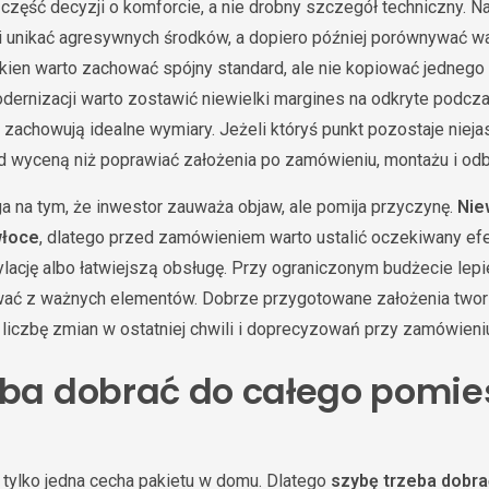
 część decyzji o komforcie, a nie drobny szczegół techniczny. N
i unikać agresywnych środków, a dopiero później porównywać wari
okien warto zachować spójny standard, ale nie kopiować jednego
dernizacji warto zostawić niewielki margines na odkryte podcza
zachowują idealne wymiary. Jeżeli któryś punkt pozostaje niejas
 wyceną niż poprawiać założenia po zamówieniu, montażu i odb
a na tym, że inwestor zauważa objaw, ale pomija przyczynę.
Nie
włoce
, dlatego przed zamówieniem warto ustalić oczekiwany efek
ację albo łatwiejszą obsługę. Przy ograniczonym budżecie lepiej
ać z ważnych elementów. Dobrze przygotowane założenia two
ą liczbę zmian w ostatniej chwili i doprecyzowań przy zamówieni
eba dobrać do całego pomie
 tylko jedna cecha pakietu w domu. Dlatego
szybę trzeba dobra