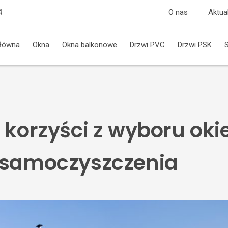
O nas
Aktua
4
główna
Okna
Okna balkonowe
Drzwi PVC
Drzwi PSK
 korzyści z wyboru oki
 samoczyszczenia