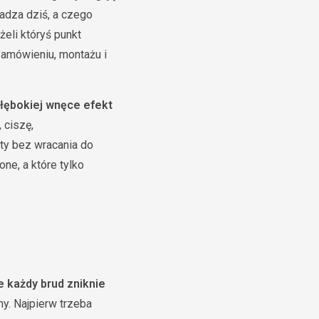
kadza dziś, a czego
eli któryś punkt
zamówieniu, montażu i
łębokiej wnęce efekt
 ciszę,
ty bez wracania do
one, a które tylko
e każdy brud zniknie
ny. Najpierw trzeba