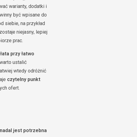
ać warianty, dodatki i
powinny być wpisane do
d siebie, na przykład
ostaje niejasny, lepiej
iorze prac.
łata przy łatwo
arto ustalić
Łatwiej wtedy odróżnić
daje
czytelny punkt
ch ofert.
 nadal jest potrzebna