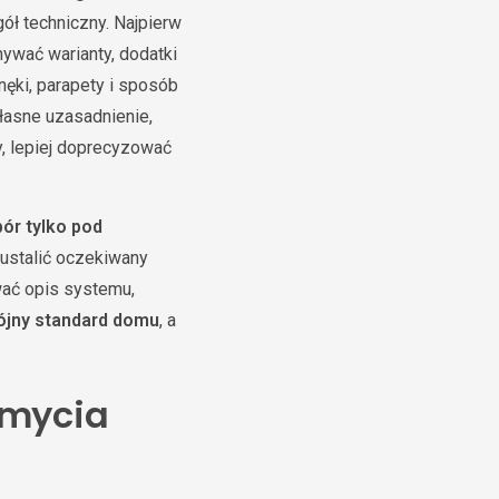
ół techniczny. Najpierw
nywać warianty, dodatki
ęki, parapety i sposób
łasne uzasadnienie,
y, lepiej doprecyzować
ór tylko pod
ustalić oczekiwany
wać opis systemu,
ójny standard domu
, a
 mycia