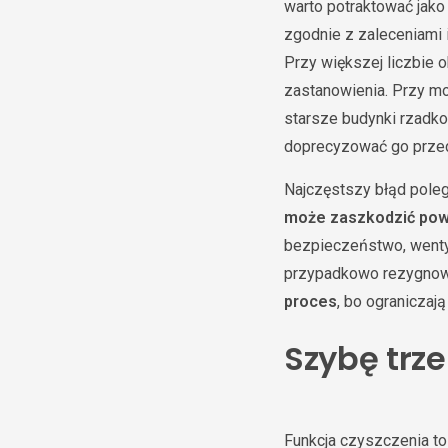
warto potraktować jako
zgodnie z zaleceniami 
Przy większej liczbie 
zastanowienia. Przy mo
starsze budynki rzadko 
doprecyzować go przed
Najczęstszy błąd poleg
może zaszkodzić po
bezpieczeństwo, wentyl
przypadkowo rezygnow
proces
, bo ograniczaj
Szybę trz
Funkcja czyszczenia to