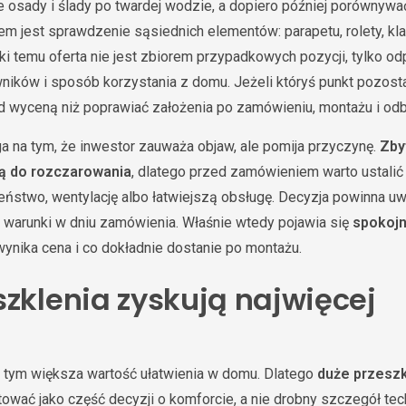
ste osady i ślady po twardej wodzie, a dopiero później porównywać
 jest sprawdzenie sąsiednich elementów: parapetu, rolety, klam
ki temu oferta nie jest zbiorem przypadkowych pozycji, tylko o
ków i sposób korzystania z domu. Jeżeli któryś punkt pozostaje
 wyceną niż poprawiać założenia po zamówieniu, montażu i odb
a na tym, że inwestor zauważa objaw, ale pomija przyczynę.
Zby
ą do rozczarowania
, dlatego przed zamówieniem warto ustalić
zeństwo, wentylację albo łatwiejszą obsługę. Decyzja powinna uw
ko warunki w dniu zamówienia. Właśnie wtedy pojawia się
spokojn
wynika cena i co dokładnie dostanie po montażu.
szklenia zyskują najwięcej
, tym większa wartość ułatwienia w domu. Dlatego
duże przeszk
ować jako część decyzji o komforcie, a nie drobny szczegół tec