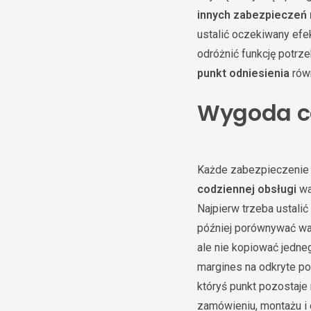
innych zabezpieczeń 
ustalić oczekiwany efek
odróżnić funkcję potrze
punkt odniesienia
równ
Wygoda co
Każde zabezpieczenie 
codziennej obsługi
wa
Najpierw trzeba ustali
później porównywać wari
ale nie kopiować jedne
margines na odkryte po
któryś punkt pozostaje
zamówieniu, montażu i 