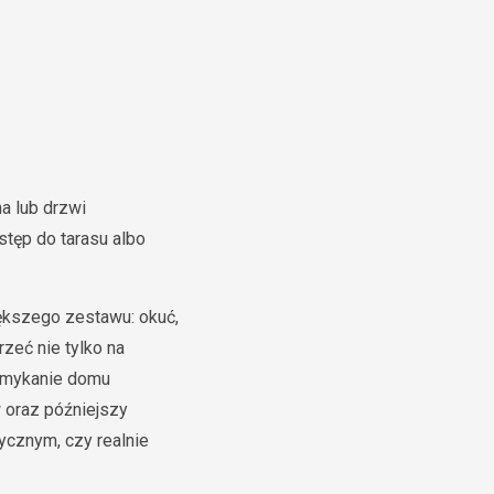
a lub drzwi
stęp do tarasu albo
ększego zestawu: okuć,
zeć nie tylko na
zamykanie domu
 oraz późniejszy
ycznym, czy realnie