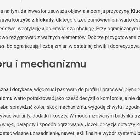
a na tym, że inwestor zauważa objaw, ale pomija przyczynę.
Klu
suwa korzyść z blokady
, dlatego przed zamówieniem warto ust
zeństwo, wentylację albo łatwiejszą obsługę. Przy ograniczonym 
dkowo rezygnować z ważnych elementów. Dobrze przygotowane z
es
, bo ograniczają liczbę zmian w ostatniej chwili i doprecyzow
oru i mechanizmu
czna i dotykana, więc musi pasować do profilu i pracować płynni
nizmu
warto potraktować jako część decyzji o komforcie, a nie 
rzeba sprawdzić kolor, skok mechanizmu, wygodę chwytu i zgodn
ywać warianty, dodatki i koszty. W modernizowanym budynku tr
ć wnęki, parapety i sposób ogrzewania. Jeżeli decyzja dotyczy 
ostać własne uzasadnienie, nawet jeśli finalnie wybór systemu b