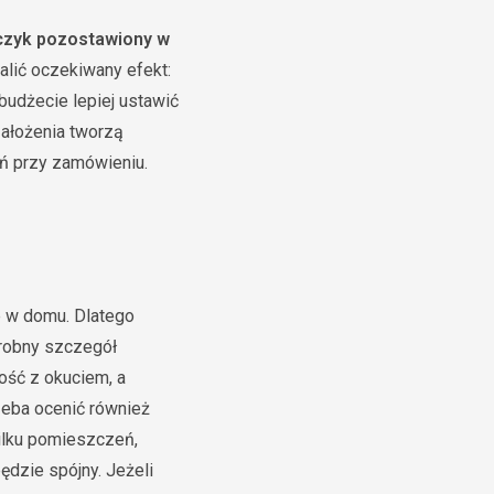
czyk pozostawiony w
alić oczekiwany efekt:
budżecie lepiej ustawić
ałożenia tworzą
ań przy zamówieniu.
e w domu. Dlatego
drobny szczegół
ość z okuciem, a
zeba ocenić również
kilku pomieszczeń,
ędzie spójny. Jeżeli