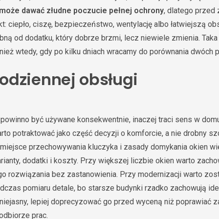
może dawać złudne poczucie pełnej ochrony
, dlatego prze
t: ciepło, ciszę, bezpieczeństwo, wentylację albo łatwiejszą ob
bną od dodatku, który dobrze brzmi, lecz niewiele zmienia. Taka
ież wtedy, gdy po kilku dniach wracamy do porównania dwóch p
dziennej obsługi
powinno być używane konsekwentnie, inaczej traci sens w dom
rto potraktować jako część decyzji o komforcie, a nie drobny sz
ć miejsce przechowywania kluczyka i zasady domykania okien wi
anty, dodatki i koszty. Przy większej liczbie okien warto zach
go rozwiązania bez zastanowienia. Przy modernizacji warto zost
dczas pomiaru detale, bo starsze budynki rzadko zachowują ide
 niejasny, lepiej doprecyzować go przed wyceną niż poprawiać z
odbiorze prac.