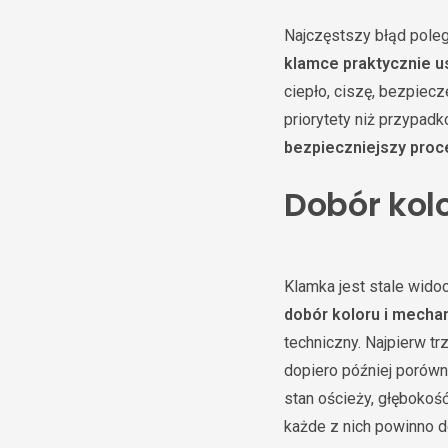
Najczęstszy błąd poleg
klamce praktycznie u
ciepło, ciszę, bezpiec
priorytety niż przypa
bezpieczniejszy proc
Dobór kol
Klamka jest stale wido
dobór koloru i mecha
techniczny. Najpierw t
dopiero później porówn
stan ościeży, głębokoś
każde z nich powinno d