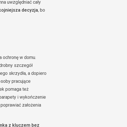
inna uwzględniać cały
ojniejsza decyzja
, bo
na ochronę w domu.
 drobny szczegół
łego skrzydła, a dopiero
 osoby pracujące
dek pomaga też
 parapety i wykończenie
ż poprawiać założenia
mka z kluczem bez