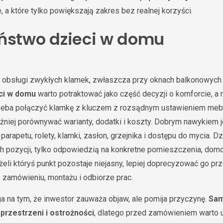
 a które tylko powiększają zakres bez realnej korzyści.
ństwo dzieci w domu
ę obsługi zwykłych klamek, zwłaszcza przy oknach balkonowych
ci w domu
warto potraktować jako część decyzji o komforcie, a
trzeba połączyć klamkę z kluczem z rozsądnym ustawieniem meb
óźniej porównywać warianty, dodatki i koszty. Dobrym nawykiem 
arapetu, rolety, klamki, zasłon, grzejnika i dostępu do mycia. Dzi
 pozycji, tylko odpowiedzią na konkretne pomieszczenia, dom
żeli któryś punkt pozostaje niejasny, lepiej doprecyzować go pr
 zamówieniu, montażu i odbiorze prac.
a na tym, że inwestor zauważa objaw, ale pomija przyczynę.
Sam
 przestrzeni i ostrożności
, dlatego przed zamówieniem warto 