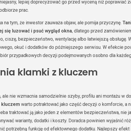
 niejasny, lepiej doprecyzować go przed wyceną niż poprawiać z
odbiorze prac.
a na tym, że inwestor zauważa objaw, ale pomija przyczynę.
Tan
j się luzować i psuć wygląd okna
, dlatego przed zamówieniem
ło, ciszę, bezpieczeństwo, wentylację albo łatwiejszą obsługę.
owego, okuć i dodatków do późniejszego serwisu. W efekcie p
e zbiór przypadkowych decyzji podejmowanych osobno dla każdeg
nia klamki z kluczem
, ale nie wzmacnia samodzielnie szyby, profilu ani montażu w d
z kluczem
warto potraktować jako część decyzji o komforcie, a 
rzeba traktować ją jako jeden z elementów bezpieczeństwa, nie 
wnywać warianty, dodatki i koszty. Doradca powinien wyjaśnić ró
żnić potrzebną funkcję od efektownego dodatku. Najlepszy efekt