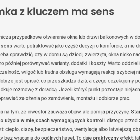
mka z kluczem ma sens
nicza przypadkowe otwieranie okna lub drzwi balkonowych w d
 sens
warto potraktować jako część decyzji o komforcie, a nie 
rzeba sprawdzić, czy w domu są dzieci, zwierzęta, okna nisko na
ro później porównywać warianty, dodatki i koszty. Warto oddziel
czelność, wilgoć lub trudna obsługa wymagają reakcji szybciej n
obrze jest spisać, co przeszkadza dziś, a czego oczekujemy po
ządkuje rozmowę z doradcą. Jeżeli któryś punkt pozostaje niejas
prawiać założenia po zamówieniu, montażu i odbiorze prac.
a na tym, że inwestor zauważa objaw, ale pomija przyczynę.
Sta
do użycia w miejscach wymagających kontroli
, dlatego prze
t: ciepło, ciszę, bezpieczeństwo, wentylację albo łatwiejszą obs
 bez wracania do ogólnych haseł. To daje
praktyczny efekt
: ł