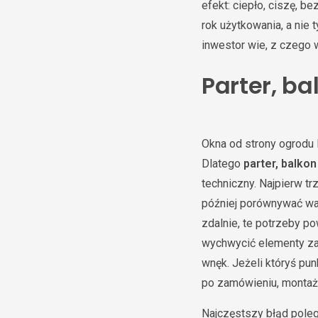
efekt: ciepło, ciszę, 
rok użytkowania, a nie
inwestor wie, z czego 
Parter, ba
Okna od strony ogrodu
Dlatego
parter, balkon
techniczny. Najpierw tr
później porównywać wari
zdalnie, te potrzeby p
wychwycić elementy zal
wnęk. Jeżeli któryś pu
po zamówieniu, montażu
Najczęstszy błąd poleg