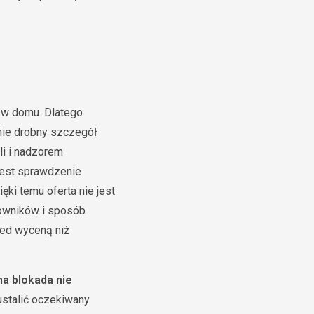
 w domu. Dlatego
 nie drobny szczegół
li i nadzorem
jest sprawdzenie
ęki temu oferta nie jest
owników i sposób
zed wyceną niż
a blokada nie
ustalić oczekiwany