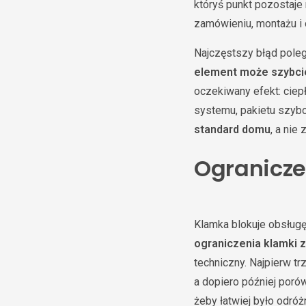
któryś punkt pozostaje
zamówieniu, montażu i 
Najczęstszy błąd poleg
element może szybcie
oczekiwany efekt: ciep
systemu, pakietu szyb
standard domu
, a ni
Ogranicze
Klamka blokuje obsługę
ograniczenia klamki 
techniczny. Najpierw t
a dopiero później poró
żeby łatwiej było odró