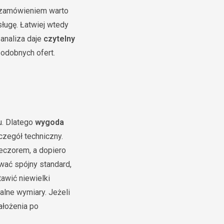
d zamówieniem warto
sługę. Łatwiej wtedy
 analiza daje
czytelny
odobnych ofert.
u. Dlatego
wygoda
czegół techniczny.
eczorem, a dopiero
ować spójny standard,
awić niewielki
alne wymiary. Jeżeli
ałożenia po