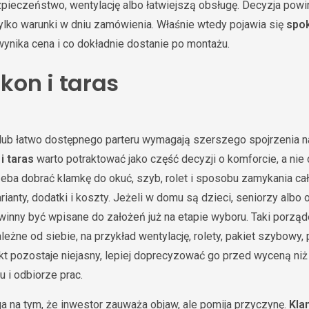
bezpieczeństwo, wentylację albo łatwiejszą obsługę. Decyzja pow
 tylko warunki w dniu zamówienia. Właśnie wtedy pojawia się
spok
wynika cena i co dokładnie dostanie po montażu.
lkon i taras
 lub łatwo dostępnego parteru wymagają szerszego spojrzenia 
 i taras
warto potraktować jako część decyzji o komforcie, a nie
zeba dobrać klamkę do okuć, szyb, rolet i sposobu zamykania ca
anty, dodatki i koszty. Jeżeli w domu są dzieci, seniorzy albo
owinny być wpisane do założeń już na etapie wyboru. Taki porzą
eżne od siebie, na przykład wentylację, rolety, pakiet szybowy,
nkt pozostaje niejasny, lepiej doprecyzować go przed wyceną ni
 i odbiorze prac.
a na tym, że inwestor zauważa objaw, ale pomija przyczynę.
Kla