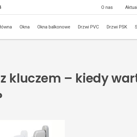
O nas
Aktua
4
główna
Okna
Okna balkonowe
Drzwi PVC
Drzwi PSK
z kluczem – kiedy wart
?