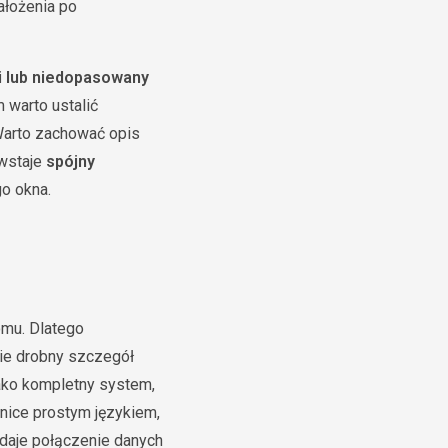
ałożenia po
i lub niedopasowany
 warto ustalić
 Warto zachować opis
owstaje
spójny
o okna.
omu. Dlatego
nie drobny szczegół
jako kompletny system,
żnice prostym językiem,
 daje połączenie danych