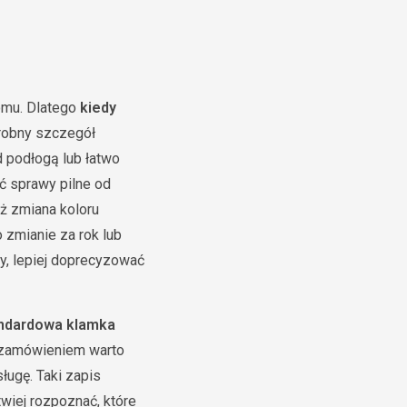
omu. Dlatego
kiedy
drobny szczegół
d podłogą lub łatwo
ić sprawy pilne od
iż zmiana koloru
 zmianie za rok lub
ny, lepiej doprecyzować
ndardowa klamka
d zamówieniem warto
ługę. Taki zapis
atwiej rozpoznać, które