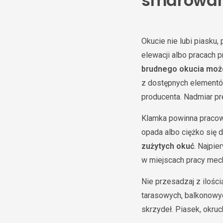
smarowan
Okucie nie lubi piasku
elewacji albo pracach 
brudnego okucia może
z dostępnych elementów
producenta. Nadmiar pr
Klamka powinna pracować
opada albo ciężko się d
zużytych okuć
. Najpie
w miejscach pracy mec
Nie przesadzaj z ilośc
tarasowych, balkonowy
skrzydeł. Piasek, okru