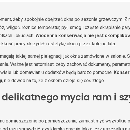
ment, żeby spokojnie obejrzeć okna po sezonie grzewczym. Zim
z, wilgoć, różnice temperatur, pył, smog i częste skraplanie par
elkach i okuciach.
Wiosenna konserwacja nie jest skompliko
kkość pracy skrzydeł i estetykę okien przez kolejne lata.
magają takiej samej pielęgnacji jak okna zamówione w salonie.
nia. Ważne jest natomiast, żeby zachować dokumenty, parametry
erwisie lub domawianiu dodatków będą bardzo pomocne.
Konser
i
, nie dowód na to, że z oknem dzieje się coś złego.
d delikatnego mycia ram i s
domu pomieszczenie po pomieszczeniu, zamiast myć wszystkie o
od razu sprawdzić, czy klamka pracuje lekko, czy uszczelka nie