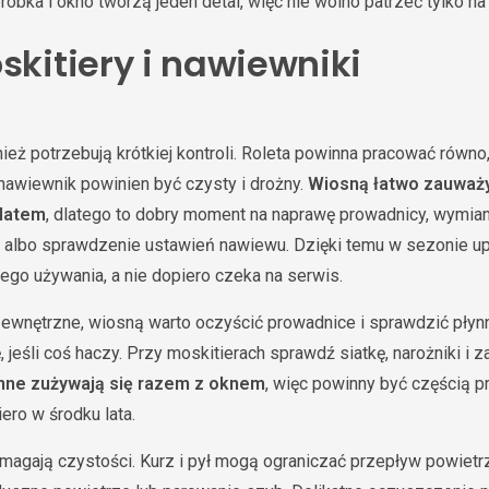
óbka i okno tworzą jeden detal, więc nie wolno patrzeć tylko na
skitiery i nawiewniki
ież potrzebują krótkiej kontroli. Roleta powinna pracować równo
a nawiewnik powinien być czysty i drożny.
Wiosną łatwo zauważy
 latem
, dlatego to dobry moment na naprawę prowadnicy, wymian
 albo sprawdzenie ustawień nawiewu. Dzięki temu w sezonie u
ego używania, a nie dopiero czeka na serwis.
 zewnętrzne, wiosną warto oczyścić prowadnice i sprawdzić płyn
ę, jeśli coś haczy. Przy moskitierach sprawdź siatkę, narożniki 
nne zużywają się razem z oknem
, więc powinny być częścią pr
ro w środku lata.
magają czystości. Kurz i pył mogą ograniczać przepływ powiet