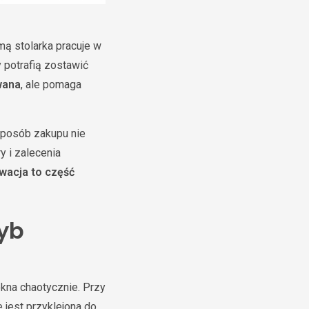
ą stolarka pracuje w
y potrafią zostawić
wana
, ale pomaga
 Sposób zakupu nie
 i zalecenia
wacja to część
zyb
kna chaotycznie. Przy
 jest przyklejona do