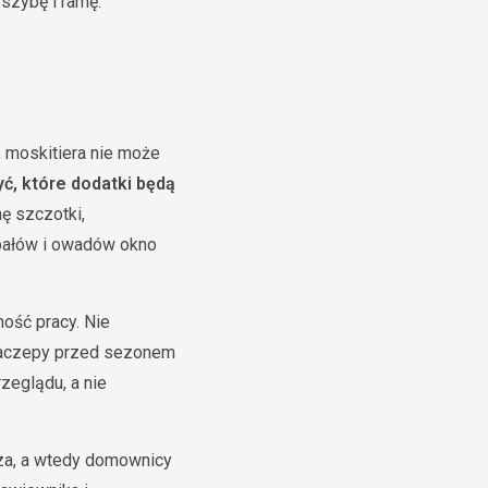
 szybę i ramę.
, moskitiera nie może
ć, które dodatki będą
ę szczotki,
pałów i owadów okno
ność pracy. Nie
i zaczepy przed sezonem
zeglądu, a nie
rza, a wtedy domownicy