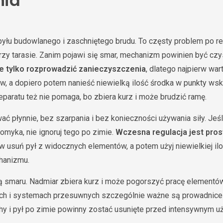
ia
, pyłu budowlanego i zaschniętego brudu. To częsty problem po r
przy tarasie. Zanim pojawi się smar, mechanizm powinien być czy
 tylko rozprowadzić zanieczyszczenia
, dlatego najpierw war
, a dopiero potem nanieść niewielką ilość środka w punkty ws
eparatu też nie pomaga, bo zbiera kurz i może brudzić ramę.
 płynnie, bez szarpania i bez konieczności używania siły. Jeśli
omyka, nie ignoruj tego po zimie.
Wczesna regulacja jest pros
rw usuń pył z widocznych elementów, a potem użyj niewielkiej il
hanizmu.
ią smaru. Nadmiar zbiera kurz i może pogorszyć pracę elementó
ch i systemach przesuwnych szczególnie ważne są prowadnice 
chy i pył po zimie powinny zostać usunięte przed intensywnym 