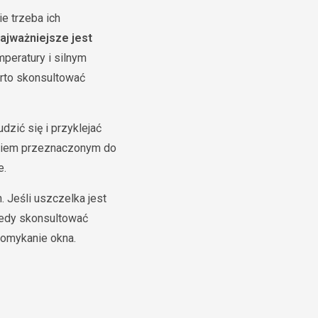
e trzeba ich
ajważniejsze jest
peratury i silnym
arto skonsultować
zić się i przyklejać
dkiem przeznaczonym do
e.
. Jeśli uszczelka jest
tedy skonsultować
domykanie okna.
o