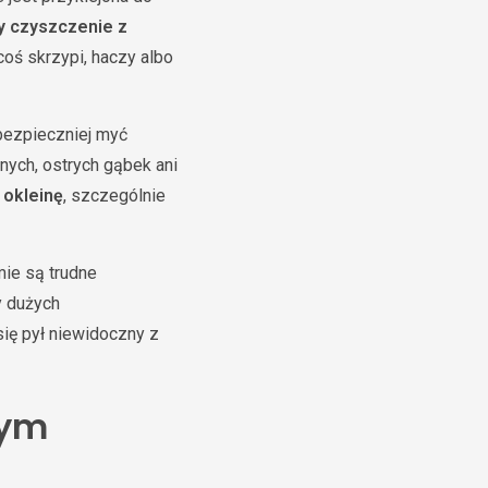
y czyszczenie z
coś skrzypi, haczy albo
jbezpieczniej myć
nych, ostrych gąbek ani
 okleinę
, szczególnie
mie są trudne
y dużych
się pył niewidoczny z
zym