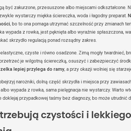
ą być zakurzone, przesuszone albo miejscami odkształcone. Ni
wykle wystarczy miękka ściereczka, woda i łagodny preparat.
N
ności
, bo to ona pomaga utrzymać szczelność przy zmianach tem
lka wypada z rowka, jest pęknięta albo wyraźnie spłaszczona, w
kać skrzydło regulacją ponad rozsądny zakres.
elastyczne, czyste i równo osadzone. Zimą mogły twardnieć, brud
 przetrzeć je wilgotną ściereczką, osuszyć i zabezpieczyć śro
zelka lepiej przylega do ramy
, a przy okazji wolniej się starzej
jrzyj narożniki, dolną część skrzydła i miejsca przy zawiasach
 albo wypada z rowka, sama pielęgnacja nie wystarczy. Warto w
e doklejaj przypadkowej taśmy bez diagnozy, bo może utrudnić 
rzebują czystości i lekkieg