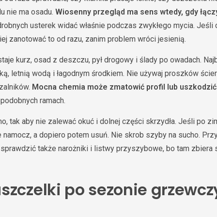
ilu nie ma osadu.
Wiosenny przegląd ma sens wtedy, gdy łącz
 drobnych usterek widać właśnie podczas zwykłego mycia. Jeśli 
iej zanotować to od razu, zanim problem wróci jesienią.
taje kurz, osad z deszczu, pył drogowy i ślady po owadach. Na
zką, letnią wodą i łagodnym środkiem. Nie używaj proszków ścier
zalników.
Mocna chemia może zmatowić profil lub uszkodzić
opodobnych ramach.
 tak aby nie zalewać okuć i dolnej części skrzydła. Jeśli po zi
je namocz, a dopiero potem usuń. Nie skrob szyby na sucho. Prz
sprawdzić także narożniki i listwy przyszybowe, bo tam zbiera 
szczelki po sezonie grzewc