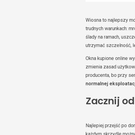
Wiosna to najlepszy mo
trudnych warunkach: mró
ślady na ramach, uszcz
utrzymać szczelność, le
Okna kupione online wy
zmienia zasad użytkowa
producenta, bo przy s
normalnej eksploatacj
Zacznij o
Najlepiej przejść po 
każdym skrzydle można 