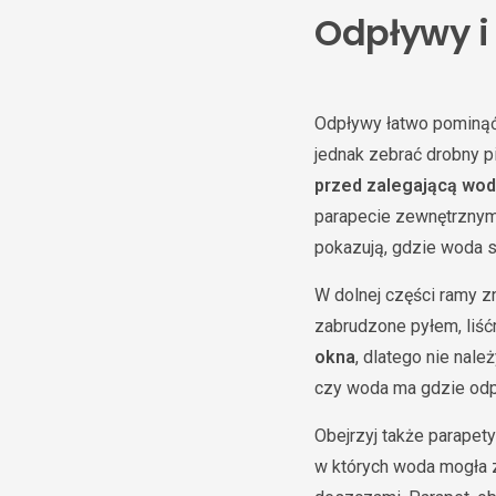
Odpływy i
Odpływy łatwo pominąć,
jednak zebrać drobny pia
przed zalegającą wo
parapecie zewnętrznym 
pokazują, gdzie woda sp
W dolnej części ramy 
zabrudzone pyłem, liś
okna
, dlatego nie nal
czy woda ma gdzie odp
Obejrzyj także parapety
w których woda mogła z