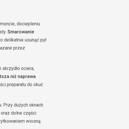
emoncie, dociepleniu
sty.
Smarowanie
to delikatnie usunąć pył
kazane przez
 skrzydło ociera,
tsza niż naprawa
ości preparatu do okuć
w. Przy dużych oknach
oraz dolne części
użytkowaniem wiosną.