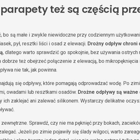
 parapety też są częścią pr
 bo są małe i zwykle niewidoczne przy codziennym użytkowaniu
sek, pył, resztki liści i osad z elewacji.
Drożny odpływ chroni 
dą
, dlatego warto sprawdzić go spokojnie, bez używania ostrych 
dobrze też obejrzeć połączenie z elewacją, bo mikropęknięcia 
ływa nie tak, jak powinna.
znajdują się odpływy, które pomagają odprowadzać wodę. Po zim
ćmi, owadami lub resztkami osadów.
Drożne odpływy są ważne d
eży ich zaklejać ani zalewać silikonem. Wystarczy delikatne oczy
ływać.
 zewnętrzne. Sprawdź, czy nie ma pęknięć przy bokach, zacieków
alegać. Jeżeli po zimie pojawiły się ślady wilgoci, warto zarea