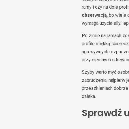
ramy i czy na dole prof
obserwacją
, bo wiele
wymaga użycia siły, lep
Po zimie na ramach zos
profile miękką ścierec
agresywnych rozpuszc
przy ciemnych i drewn
Szyby warto myć osobno,
zabrudzenia, najpierw 
przeszkleniach dobrze 
daleka.
Sprawdź u