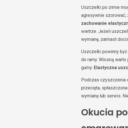
Uszczelki po zimie mog
agresywnie szorować; z
zachowanie elastycz
wietrze. Jeżeli uszcze
wymianę, zamiast docis
Uszczelki powinny być 
do ramy. Wiosną warto
gumy.
Elastyczna uszc
Podczas czyszczenia obe
przecięta, spłaszczona
wymianę lub serwis. Ni
Okucia pot