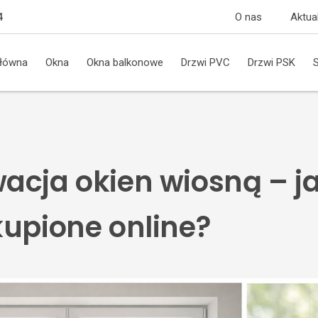
O nas
Aktua
4
główna
Okna
Okna balkonowe
Drzwi PVC
Drzwi PSK
acja okien wiosną – j
kupione online?