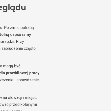
zeglądu
. Po zimie potrafią
dolną część ramy
narzędzi. Przy
i zabrudzenia często
ie mogą być
la prawidłowej pracy
szczenie i sprawdzenie,
 na elewacji i miejsc,
gować przed kolejnymi