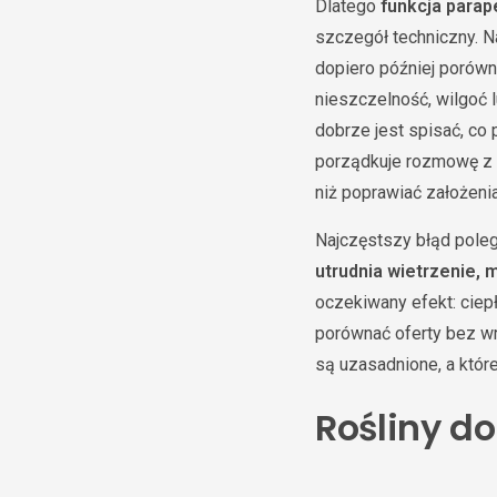
Dlatego
funkcja parap
szczegół techniczny. Na
dopiero później porówny
nieszczelność, wilgoć 
dobrze jest spisać, co
porządkuje rozmowę z d
niż poprawiać założeni
Najczęstszy błąd poleg
utrudnia wietrzenie, 
oczekiwany efekt: ciep
porównać oferty bez wr
są uzasadnione, a które
Rośliny d