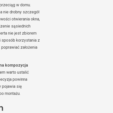
 przeciąg w domu.
 a nie drobny szczegół
iwości otwierania okna,
dzenie sąsiednich
ferta nie jest zbiorem
 sposób korzystania z
ż poprawiać założenia
na kompozycja
em warto ustalić
Decyzja powinna
y pojawia się
 po montażu.
h