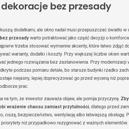
dekoracje bez przesady
to kuszą dodatkami, ale okno nadal musi przepuszczać światło w
bez przesady
warto potraktować jako część decyzji o komforcie
ajpierw trzeba stosować wymienne akcenty, które łatwo zdjąć do 
ywać warianty, dodatki i koszty. Przy większej liczbie okien wa
ować jednego rozwiązania bez zastanowienia. Przy modernizacji 
odkryte podczas pomiaru detale, bo starsze budynki rzadko zach
zostaje niejasny, lepiej doprecyzować go przed wyceną niż popr
odbiorze prac.
a na tym, że inwestor zauważa objaw, ale pomija przyczynę.
Zby
obi wrażenie chaosu zamiast przytulności
, dlatego przed za
ło, ciszę, bezpieczeństwo, wentylację albo łatwiejszą obsługę.
ić priorytety niż przypadkowo rezygnować z ważnych elementów