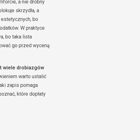
forcie, a nie drobny
lokuje skrzydła, a
d estetycznych, bo
dodatków. W praktyce
, bo taka lista
yzować go przed wyceną
t wiele drobiazgów
wieniem warto ustalić
Taki zapis pomaga
zpoznać, które dopłaty