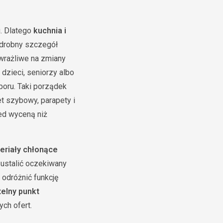
u. Dlatego
kuchnia i
e drobny szczegół
ewrażliwe na zmiany
 dzieci, seniorzy albo
boru. Taki porządek
et szybowy, parapety i
zed wyceną niż
eriały chłonące
 ustalić oczekiwany
 odróżnić funkcję
telny punkt
ch ofert.