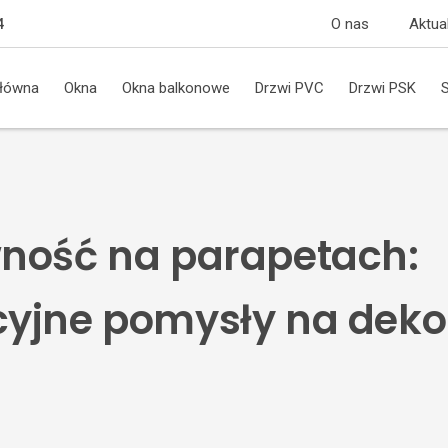
O nas
Aktua
4
główna
Okna
Okna balkonowe
Drzwi PVC
Drzwi PSK
ność na parapetach:
yjne pomysły na deko