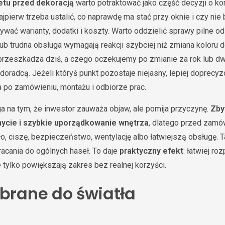
etu przed dekoracją
warto potraktować jako część decyzji o kom
jpierw trzeba ustalić, co naprawdę ma stać przy oknie i czy nie b
wać warianty, dodatki i koszty. Warto oddzielić sprawy pilne o
lub trudna obsługa wymagają reakcji szybciej niż zmiana koloru 
 przeszkadza dziś, a czego oczekujemy po zmianie za rok lub dwa
oradcą. Jeżeli któryś punkt pozostaje niejasny, lepiej doprec
a po zamówieniu, montażu i odbiorze prac.
a na tym, że inwestor zauważa objaw, ale pomija przyczynę.
Zby
mycie i szybkie uporządkowanie wnętrza
, dlatego przed zamó
ło, ciszę, bezpieczeństwo, wentylację albo łatwiejszą obsługę. 
acania do ogólnych haseł. To daje
praktyczny efekt
: łatwiej ro
 tylko powiększają zakres bez realnej korzyści.
obrane do światła