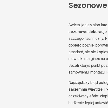
Sezonowe 
Święta, jesień albo la
sezonowe dekoracje 
szczegół techniczny. N
dopiero później porówn
standard, ale nie kopi
niewielki margines na 
Jeżeli któryś punkt po
zamówieniu, montażu i 
Najczęstszy błąd poleg
zaciemnia wnętrze i r
oczekiwany efekt: ciep
budżecie lepiej ustaw