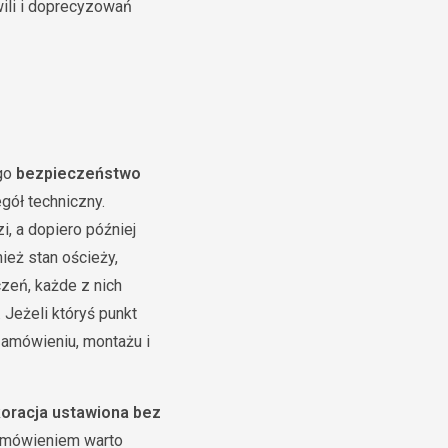
wili i doprecyzowań
ego
bezpieczeństwo
gół techniczny.
i, a dopiero później
ież stan ościeży,
zeń, każde z nich
 Jeżeli któryś punkt
zamówieniu, montażu i
oracja ustawiona bez
zamówieniem warto