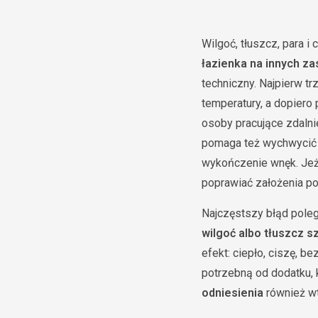
Wilgoć, tłuszcz, para 
łazienka na innych z
techniczny. Najpierw t
temperatury, a dopiero 
osoby pracujące zdalni
pomaga też wychwycić e
wykończenie wnęk. Jeże
poprawiać założenia po
Najczęstszy błąd poleg
wilgoć albo tłuszcz s
efekt: ciepło, ciszę, b
potrzebną od dodatku, k
odniesienia
również wt