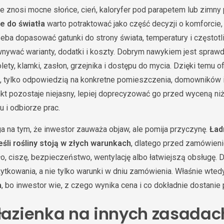
ze znosi mocne słońce, cień, kaloryfer pod parapetem lub zimny
e do światła
warto potraktować jako część decyzji o komforcie,
zeba dopasować gatunki do strony świata, temperatury i częstotl
wnywać warianty, dodatki i koszty. Dobrym nawykiem jest spraw
lety, klamki, zasłon, grzejnika i dostępu do mycia. Dzięki temu o
, tylko odpowiedzią na konkretne pomieszczenia, domowników i
nkt pozostaje niejasny, lepiej doprecyzować go przed wyceną ni
 i odbiorze prac.
a na tym, że inwestor zauważa objaw, ale pomija przyczynę.
Ład
eśli rośliny stoją w złych warunkach
, dlatego przed zamówieni
ło, ciszę, bezpieczeństwo, wentylację albo łatwiejszą obsługę. 
ytkowania, a nie tylko warunki w dniu zamówienia. Właśnie wted
a
, bo inwestor wie, z czego wynika cena i co dokładnie dostanie
 łazienka na innych zasadac