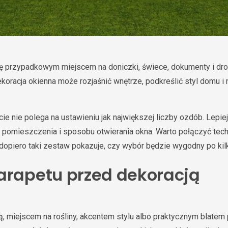
się przypadkowym miejscem na doniczki, świece, dokumenty i d
oracja okienna może rozjaśnić wnętrze, podkreślić styl domu i
e nie polega na ustawieniu jak największej liczby ozdób. Lepiej
a, pomieszczenia i sposobu otwierania okna. Warto połączyć tech
dopiero taki zestaw pokazuje, czy wybór będzie wygodny po kil
arapetu przed dekoracją
ą, miejscem na rośliny, akcentem stylu albo praktycznym blat