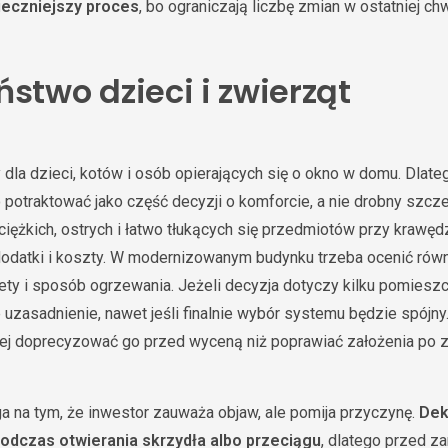
ieczniejszy proces
, bo ograniczają liczbę zmian w ostatniej ch
stwo dzieci i zwierząt
dla dzieci, kotów i osób opierających się o okno w domu. Dlat
 potraktować jako część decyzji o komforcie, a nie drobny szcze
ciężkich, ostrych i łatwo tłukących się przedmiotów przy krawędz
odatki i koszty. W modernizowanym budynku trzeba ocenić równ
ety i sposób ogrzewania. Jeżeli decyzja dotyczy kilku pomieszc
uzasadnienie, nawet jeśli finalnie wybór systemu będzie spójny.
piej doprecyzować go przed wyceną niż poprawiać założenia po 
a na tym, że inwestor zauważa objaw, ale pomija przyczynę.
Dek
podczas otwierania skrzydła albo przeciągu
, dlatego przed 