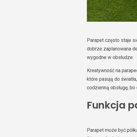
Parapet często staje 
dobrze zaplanowana dek
wygodne w obsłudze.
Kreatywność na parapeci
które pasują do światł
codzienną obsługę, bo 
Funkcja p
Parapet może być półk