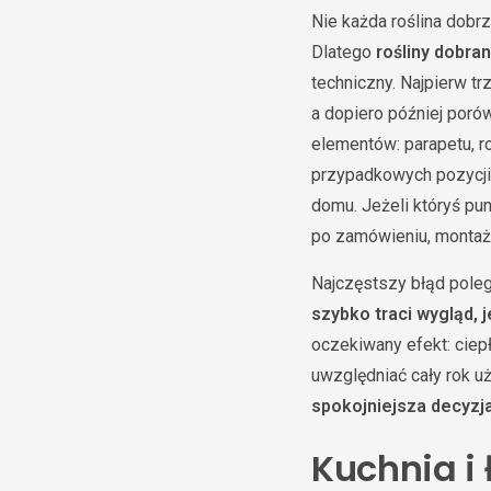
Nie każda roślina dobr
Dlatego
rośliny dobran
techniczny. Najpierw tr
a dopiero później poró
elementów: parapetu, ro
przypadkowych pozycji
domu. Jeżeli któryś pu
po zamówieniu, montażu
Najczęstszy błąd poleg
szybko traci wygląd, j
oczekiwany efekt: ciep
uwzględniać cały rok uż
spokojniejsza decyzj
Kuchnia i