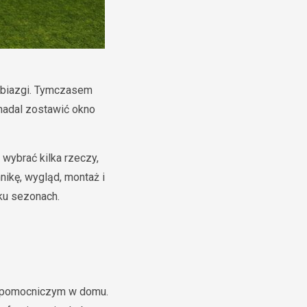
robiazgi. Tymczasem
 nadal zostawić okno
 wybrać kilka rzeczy,
nikę, wygląd, montaż i
ku sezonach.
em pomocniczym w domu.