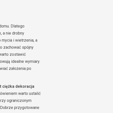
 domu. Dlatego
, a nie drobny
mycia i wietrzenia, a
rto zachować spójny
warto zostawić
owują idealne wymiary.
awiać założenia po
t ciężka dekoracja
mówieniem warto ustalić
 Przy ograniczonym
. Dobrze przygotowane