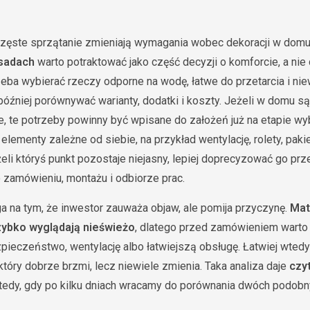
i częste sprzątanie zmieniają wymagania wobec dekoracji w dom
asadach
warto potraktować jako część decyzji o komforcie, a ni
rzeba wybierać rzeczy odporne na wodę, łatwe do przetarcia i ni
później porównywać warianty, dodatki i koszty. Jeżeli w domu są
e, te potrzeby powinny być wpisane do założeń już na etapie wy
lementy zależne od siebie, na przykład wentylację, rolety, paki
li któryś punkt pozostaje niejasny, lepiej doprecyzować go pr
 zamówieniu, montażu i odbiorze prac.
a na tym, że inwestor zauważa objaw, ale pomija przyczynę.
Mat
zybko wyglądają nieświeżo
, dlatego przed zamówieniem warto
ezpieczeństwo, wentylację albo łatwiejszą obsługę. Łatwiej wtedy
tóry dobrze brzmi, lecz niewiele zmienia. Taka analiza daje
czy
edy, gdy po kilku dniach wracamy do porównania dwóch podobny