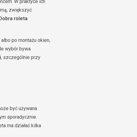
ońcem. W praktyce ich
zimą, zwiększyć
Dobra roleta
 albo po montażu okien,
ale wybór bywa
i
, szczególnie przy
 może być używana
ym sporadycznie.
eta ma działać kilka