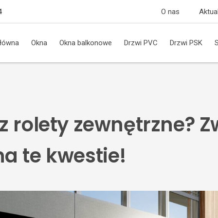
O nas
Aktua
4
główna
Okna
Okna balkonowe
Drzwi PVC
Drzwi PSK
z rolety zewnętrzne? Z
a te kwestie!