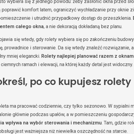
to wybiera się z jednego powodu: żeby zasłonić okna przed sł
ą poprawić komfort latem, ograniczyć wychładzanie przy oknie 
pomieszczenie i utrudnić przypadkowy dostęp do przeszklenia.
mentem całego okna
, a nie dekoracją dokładaną bez planu.
jawia się wtedy, gdy rolety wybiera się po zakończeniu budowy
ę, prowadnice i sterowanie. Da się wtedy znaleźć rozwiązanie, 
lny mniej elegancki.
Rolety najlepiej planować razem z oknam
ciemnych ramach i elewacji, na której każdy detal jest widoczny.
kreśl, po co kupujesz rolety
 roleta ma pracować codziennie, czy tylko sezonowo. W sypialni
alonie głównie podczas upałów, a w pomieszczeniu gospodarcz
ia wpływa na wybór sterowania i mechanizmu
. Tam, gdzie rol
bsługi jest ważniejsza niż niewielka oszczędność na starcie.