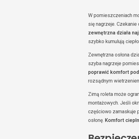
W pomieszczeniach moc
się nagrzeje. Czekanie 
zewnętrzna działa najl
szybko kumulują ciepło
Zewnętrzna osłona dzia
szyba nagrzeje pomies
poprawić komfort po
rozsądnym wietrzenie
Zimą roleta może ograni
montażowych. Jeśli okn
częściowo zamaskuje pr
osłonę.
Komfort ciepl
Bezpiecze