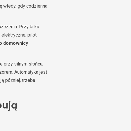
się wtedy, gdy codzienna
czeniu. Przy kilku
lektryczne, pilot,
go domownicy
e przy silnym słońcu,
zorem. Automatyka jest
ą później, trzeba
pują