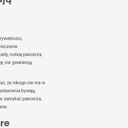
rywatności,
pieczenia
ady, rodzaj pancerza,
ny
, nie gwarancją
ać, że nikogo nie ma w
ustawienia bywają
ie zamykać pancerza,
zne.
óre