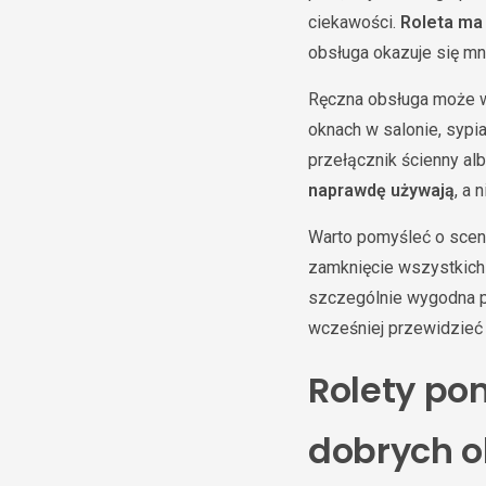
ciekawości.
Roleta ma 
obsługa okazuje się mni
Ręczna obsługa może w
oknach w salonie, sypia
przełącznik ścienny a
naprawdę używają
, a 
Warto pomyśleć o scena
zamknięcie wszystkich 
szczególnie wygodna pr
wcześniej przewidzieć 
Rolety po
dobrych o