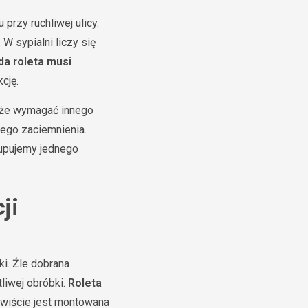
przy ruchliwej ulicy.
W sypialni liczy się
da roleta musi
cję.
oże wymagać innego
rego zaciemnienia.
kupujemy jednego
ji
i. Źle dobrana
liwej obróbki.
Roleta
zywiście jest montowana