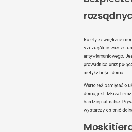
rozsądny
Rolety zewnętrzne mog
szczególnie wieczorem.
antywłamaniowego. Jeśl
prowadnice oraz połąc
nietykalności domu.
Warto też pamiętać o u
domu, jeśli taki schem
bardziej naturalne. Pr
wystarczy osłonić dol
Moskitiera