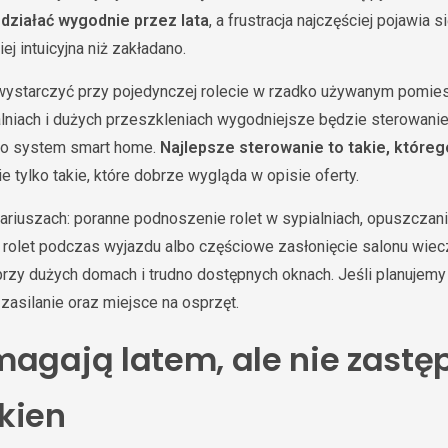
działać wygodnie przez lata
, a frustracja najczęściej pojawia 
ej intuicyjna niż zakładano.
ystarczyć przy pojedynczej rolecie w rzadko używanym pomiesz
lniach i dużych przeszkleniach wygodniejsze będzie sterowanie e
lbo system smart home.
Najlepsze sterowanie to takie, które
nie tylko takie, które dobrze wygląda w opisie oferty.
riuszach: poranne podnoszenie rolet w sypialniach, opuszczani
rolet podczas wyjazdu albo częściowe zasłonięcie salonu wiec
zy dużych domach i trudno dostępnych oknach. Jeśli planujemy j
zasilanie oraz miejsce na osprzęt.
magają latem, ale nie zastę
kien