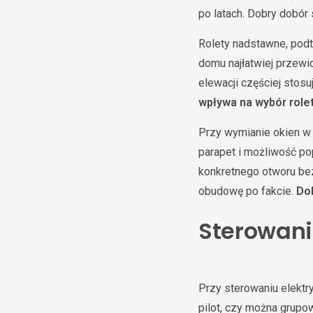
po latach. Dobry dobó
Rolety nadstawne, pod
domu najłatwiej przew
elewacji częściej stos
wpływa na wybór role
Przy wymianie okien w 
parapet i możliwość po
konkretnego otworu be
obudowę po fakcie.
Dob
Sterowani
Przy sterowaniu elektry
pilot, czy można grupo