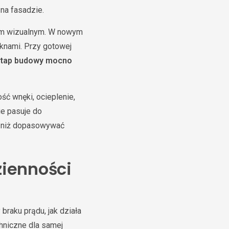
na fasadzie.
tem wizualnym. W nowym
knami. Przy gotowej
tap budowy mocno
ć wnęki, ocieplenie,
ie pasuje do
m niż dopasowywać
ienności
braku prądu, jak działa
chniczne dla samej