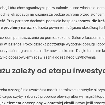
oba, która chce ograniczyć upał w salonie, a inne właściciel domu 
hodniej ekspozycji najważniejsza będzie ochrona przed słońcem. 
ność. Przy parterze dochodzi poczucie bezpieczeństwa.
Nie każ
ie problemy naraz
, ale każda powinna mieć jasno określoną funk
rzez dom pomieszczenie po pomieszczeniu. Salon z tarasem m
no w łazience. Pokój dziecka potrzebuje wygodnej obsługi i dob
zystać z ograniczenia refleksów na ekranie. Dzięki temu nie 
 tylko dopasowujemy rozwiązania do realnego użytkowania.
żu zależy od etapu inwestyc
ba szczególnie uważać na mostki termiczne i estetykę skrzynk
część szyby, zaburzyć proporcje elewacji albo wymagać kłopot
jak element doczepiony w ostatniej chwili
, nawet jeśli rzec