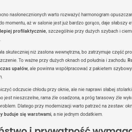
no nasłonecznionych warto rozważyć harmonogram opuszczani
do momentu, aż w salonie jest już bardzo gorąco, daje słabszy e
epiej profilaktycznie
, szczególnie przy dużych szybach i ciem
.
ła skuteczniej niż zasłona wewnętrzna, bo zatrzymuje część p
zczenie. To ważne przy dużych oknach od południa i zachodu.
R
dczas upałów
, ale powinna współpracować z pakietem szybowym
m.
czyć odczucie chłodu przy oknie, ale nie naprawi słabej stolark
o jest nieszczelne, rama źle osadzona, a próg tarasowy źle wyko
oblem. Dlatego przy modernizacji warto patrzeć na zestaw: okn
ny buduje się warstwami
, a nie jednym dodatkiem.
ństwo i prywatność wymag