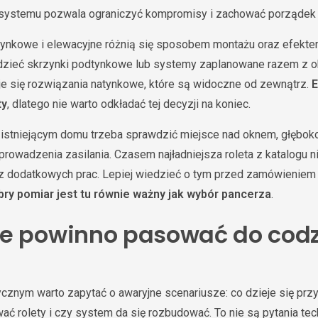
r systemu pozwala ograniczyć kompromisy i zachować porządek 
tynkowe i elewacyjne różnią się sposobem montażu oraz efek
idzieć skrzynki podtynkowe lub systemy zaplanowane razem z o
uje się rozwiązania natynkowe, które są widoczne od zewnątrz.
E
ty
, dlatego nie warto odkładać tej decyzji na koniec.
istniejącym domu trzeba sprawdzić miejsce nad oknem, głębokoś
prowadzenia zasilania. Czasem najładniejsza roleta z katalogu n
z dodatkowych prac. Lepiej wiedzieć o tym przed zamówienie
ry pomiar jest tu równie ważny jak wybór pancerza
.
e powinno pasować do codz
cznym warto zapytać o awaryjne scenariusze: co dzieje się przy 
wać rolety i czy system da się rozbudować. To nie są pytania te