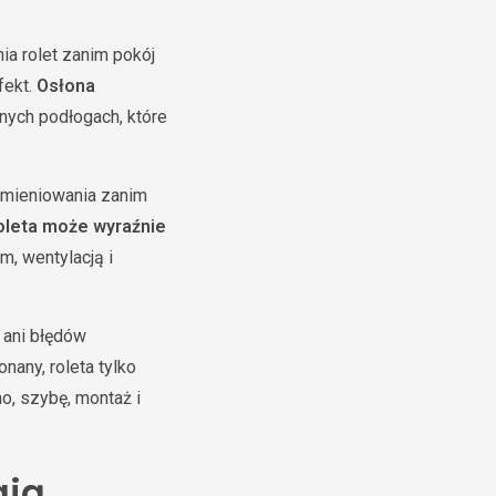
a rolet zanim pokój
fekt.
Osłona
nych podłogach, które
romieniowania zanim
oleta może wyraźnie
, wentylacją i
i ani błędów
nany, roleta tylko
o, szybę, montaż i
ają