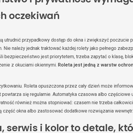
ch oczekiwań
ą utrudnić przypadkowy dostęp do okna i zwiększyć poczucie p
 Nie należy jednak traktować każdej rolety jako pełnego zabez
i bezpieczeństwo jest priorytetem, trzeba zapytać o klasę, blok
zenie z okuciami okiennymi.
Roleta jest jedną z warstw ochro
żytkowaniu. Roleta opuszczona przez cały dzień może informow
at powtarza się regularnie. Automatyka czasowa albo częściowe 
ywatność również można stopniować: czasem nie trzeba całkowic
ną część okna albo zastosować dodatkowe rozwiązania wewnętr
, serwis i kolor to detale, kt