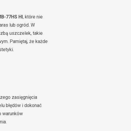
MB-77HS HI
, które nie
aras lub ogród. W
czbą uszczelek, takie
wym. Pamiętaj, że każde
tetyki.
szego zasięgnięcia
elu błędów i dokonać
do warunków
nia.