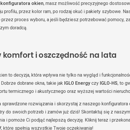
o
konfiguratora okien
, masz możliwość precyzyjnego dostosow
u profilu, przez kolor ram, po rodzaj okuć i pakiety szybowe. N
ę przez proces wyboru, a jeśli będziesz potrzebować pomocy,
szym doradcą.
 komfort i oszczędność na lata
en to decyzja, która wpływa nie tylko na wygląd i funkcjonalnoś
 Dobrze dobrane okna, takie jak
IGLO Energy
czy
IGLO-HS
, to 
ortu termicznego i akustycznego oraz wyższej wartości nieruch
a sprawdzone rozwiązania i skorzystaj z naszego konfiguratora 
ry do swoich potrzeb i zamów już dziś! Skontaktuj się z naszym 
a i pomoże Ci podjąć najlepszą decyzję. Kliknij teraz i przekona
V
, które spełnią wszystkie Twoje oczekiwania!