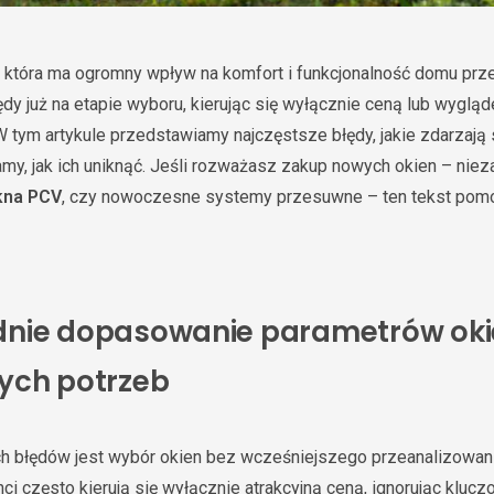
, która ma ogromny wpływ na komfort i funkcjonalność domu przez
dy już na etapie wyboru, kierując się wyłącznie ceną lub wygląd
W tym artykule przedstawiamy najczęstsze błędy, jakie zdarzają
my, jak ich uniknąć. Jeśli rozważasz zakup nowych okien – nieza
kna PCV
, czy nowoczesne systemy przesuwne – ten tekst pomo
nie dopasowanie parametrów oki
ych potrzeb
h błędów jest wybór okien bez wcześniejszego przeanalizowan
nci często kierują się wyłącznie atrakcyjną ceną, ignorując klucz