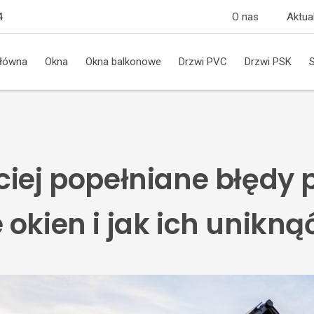
O nas
Aktua
4
główna
Okna
Okna balkonowe
Drzwi PVC
Drzwi PSK
ciej popełniane błędy 
okien i jak ich unikną