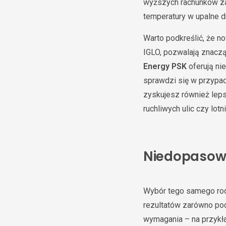
wyższych rachunków za
temperatury w upalne dn
Warto podkreślić, że n
IGLO, pozwalają znacz
Energy PSK
oferują ni
sprawdzi się w przypad
zyskujesz również lep
ruchliwych ulic czy lotn
Niedopasowa
Wybór tego samego rodz
rezultatów zarówno po
wymagania – na przykła