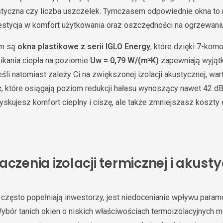
ustyczna czy liczba uszczelek. Tymczasem odpowiednie okna to n
tycja w komfort użytkowania oraz oszczędności na ogrzewaniu 
em są
okna plastikowe z serii IGLO Energy
, które dzięki 7-kom
ikania ciepła na poziomie
Uw = 0,79 W/(m²K)
zapewniają wyją
li natomiast zależy Ci na zwiększonej izolacji akustycznej, w
c
, które osiągają poziom redukcji hałasu wynoszący nawet 42 dB
zyskujesz komfort cieplny i ciszę, ale także zmniejszasz koszty
aczenia izolacji termicznej i akusty
 często popełniają inwestorzy, jest niedocenianie wpływu para
 Wybór tanich okien o niskich właściwościach termoizolacyjnych