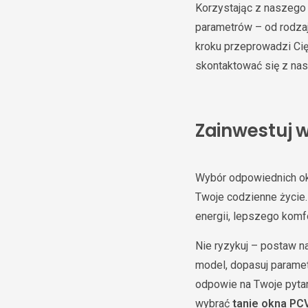
Korzystając z naszeg
parametrów – od rodzaj
kroku przeprowadzi Ci
skontaktować się z na
Zainwestuj w
Wybór odpowiednich oki
Twoje codzienne życie.
energii, lepszego komf
Nie ryzykuj – postaw n
model, dopasuj paramet
odpowie na Twoje pytani
wybrać
tanie okna PC