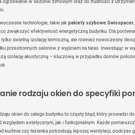
 ogrzewanie w sezonie zimowym oraz do trudności z utrzyman
i.
owoczesne technologie, takie jak
pakiety szybowe Swisspacer
ąco zwiększyć efektywność energetyczną budynku. Dla porówna
e tylko świetną izolację termiczną, ale również nowoczesny desi
ku przestronnych salonów z wyjściem na taras. Inwestując w wys
szą izolację akustyczną – kluczową w przypadku domów położo
isk.
nie rodzaju okien do specyfiki p
aju okien do całego budynku to częsty błąd, który prowadzi d
d względem estetycznym, jak i funkcjonalnym. Każde pomieszcz
d kuchnia czy łazienka potrzebują lepszej wentylacji, podczas 