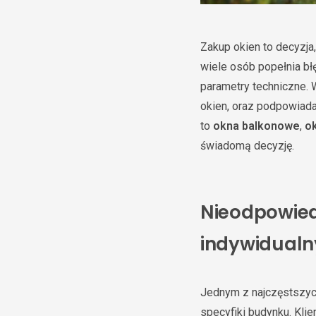
Zakup okien to decyzja
wiele osób popełnia błę
parametry techniczne. 
okien, oraz podpowiada
to
okna balkonowe
,
o
świadomą decyzję.
Nieodpowied
indywidualn
Jednym z najczęstszyc
specyfiki budynku. Klie