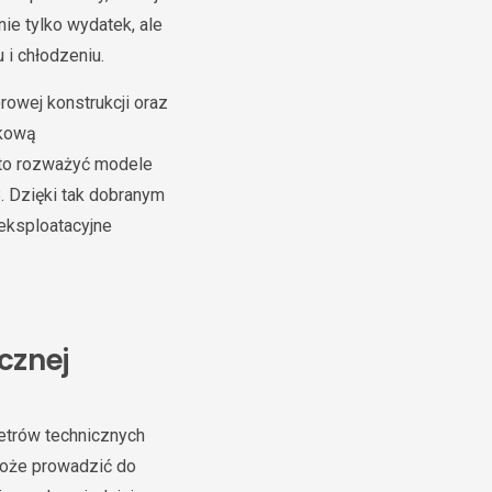
ie tylko wydatek, ale
i chłodzeniu.
orowej konstrukcji oraz
tkową
arto rozważyć modele
. Dzięki tak dobranym
 eksploatacyjne
cznej
metrów technicznych
 może prowadzić do