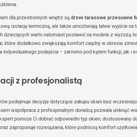
zklenia.
em dla przestronnych wnętrz są
drzwi tarasowe przesuwne 
ową izolację termiczną, ale także umożliwiają łatwe wyjście na t
ch dziecięcych warto natomiast postawić na modele z wyższą li
ic
, które dodatkowo zwiększają komfort cieplny w okresie zimo
ndywidualnego podejścia – zarówno pod kątem funkcji, jak i es
acji z profesjonalistą
torów podejmuje decyzje dotyczące zakupu okien bez wcześniej
zasem współpraca z profesjonalnym doradcą pozwala uniknąć wi
kspert pomoże Ci dobrać odpowiedni typ okien, dostosowany 
oraz zaproponuje rozwiązania, które podniosą komfort użytkowa