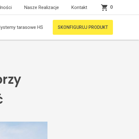
0
lności
Nasze Realizacje
Kontakt
Systemy tarasowe HS
SKONFIGURUJ PRODUKT
przy
ć