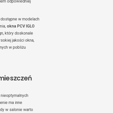
iem odpowiedniej
, dostępne w modelach
nia,
okna PCV IGLO
gn, który doskonale
okiej jakości okna,
nych w pobliżu
omieszczeń
o nieoptymalnych
enie ma inne
gdy w salonie warto