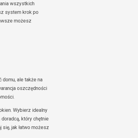
ania wszystkich
asz system krok po
 zawsze możesz
ć domu, ale także na
gwarancja oszczędności
omości.
okien. Wybierz idealny
doradcą, który chętnie
j się, jak łatwo możesz