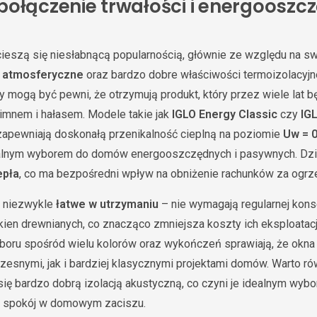
połączenie trwałości i energooszc
cieszą się niesłabnącą popularnością, głównie ze względu na s
i atmosferyczne
oraz bardzo dobre właściwości termoizolacyjne
y mogą być pewni, że otrzymują produkt, który przez wiele lat b
zimnem i hałasem. Modele takie jak
IGLO Energy Classic
czy
IG
 zapewniają doskonałą przenikalność cieplną na poziomie
Uw = 
ealnym wyborem do domów energooszczędnych i pasywnych. Dzię
epła
, co ma bezpośredni wpływ na obniżenie rachunków za ogrz
ą niezwykle
łatwe w utrzymaniu
– nie wymagają regularnej konse
ien drewnianych, co znacząco zmniejsza koszty ich eksploatacj
boru spośród wielu kolorów oraz wykończeń sprawiają, że okna
esnymi, jak i bardziej klasycznymi projektami domów. Warto ró
 się bardzo dobrą izolacją akustyczną, co czyni je idealnym wyb
 i spokój w domowym zaciszu.