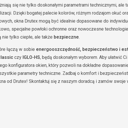
żniają się nie tylko doskonałymi parametrami technicznymi, ale 
izacji. Dzięki bogatej palecie kolorów, różnym rodzajom okuć o
owych, okna Drutex mogą być idealnie dopasowane do indywidu
tkowo, specjalne powłoki ochronne oraz nowoczesne technolog
 nie tylko ciepłe, ale także
bezpieczne
.
tóre łączą w sobie
energooszczędność, bezpieczeństwo i es
lassic
czy
IGLO-HS
, będą doskonałym wyborem. Aby ułatwić Ci
ego konfiguratora okien, który pozwoli na dokładne dopasowani
zystkie parametry techniczne. Zadbaj o komfort i bezpieczeńst
kna od Drutex! Skontaktuj się z naszym doradcą i zamów swoje