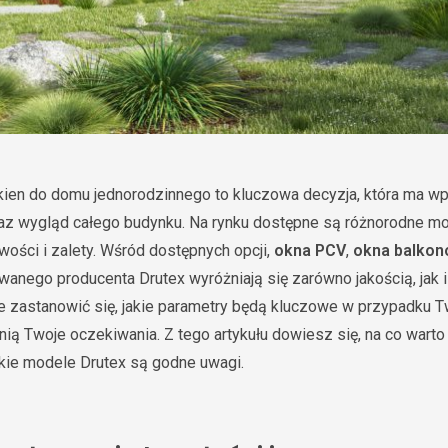
ien do domu jednorodzinnego to kluczowa decyzja, która ma wp
z wygląd całego budynku. Na rynku dostępne są różnorodne mod
iwości i zalety. Wśród dostępnych opcji,
okna PCV
,
okna balko
nego producenta Drutex wyróżniają się zarówno jakością, jak i 
e zastanowić się, jakie parametry będą kluczowe w przypadku 
nią Twoje oczekiwania. Z tego artykułu dowiesz się, na co wart
akie modele Drutex są godne uwagi.