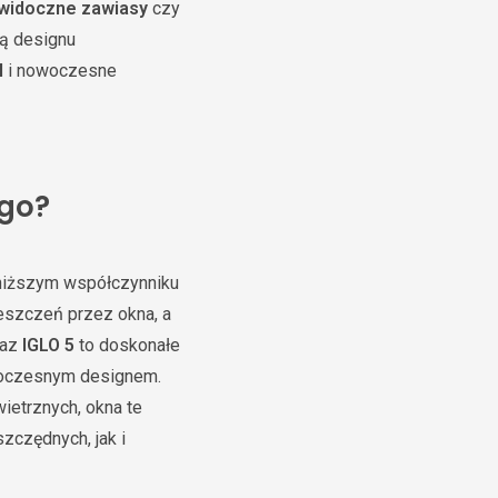
widoczne zawiasy
czy
ją designu
l
i nowoczesne
go?
niższym współczynniku
ieszczeń przez okna, a
raz
IGLO 5
to doskonałe
oczesnym designem.
ietrznych, okna te
zczędnych, jak i