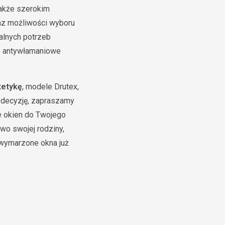
także szerokim
raz możliwości wyboru
alnych potrzeb
ie antywłamaniowe
tetykę
, modele Drutex,
 decyzję, zapraszamy
e okien do Twojego
wo swojej rodziny,
 wymarzone okna już