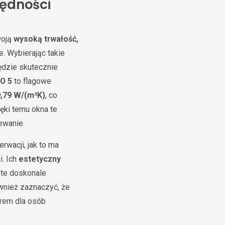
zędności
woją
wysoką trwałość,
. Wybierając takie
ędzie skutecznie
LO 5
to flagowe
0,79 W/(m²K)
, co
ki temu okna te
ewanie.
rwacji, jak to ma
i. Ich
estetyczny
 te doskonale
wnież zaznaczyć, że
orem dla osób