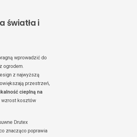
 światła i
pragną wprowadzić do
 z ogrodem.
design z najwyższą
powiększają przestrzeń,
ikalność cieplną na
na wzrost kosztów
suwne Drutex
 co znacząco poprawia