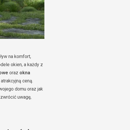
ływ na komfort,
ele okien, a każdy z
nowe
oraz
okna
atrakcyjną ceną.
Twojego domu oraz jak
o zwrócić uwagę,