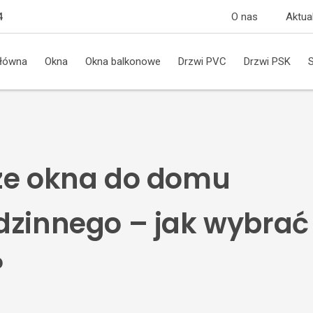
O nas
Aktua
4
główna
Okna
Okna balkonowe
Drzwi PVC
Drzwi PSK
ze okna do domu
dzinnego – jak wybrać
?