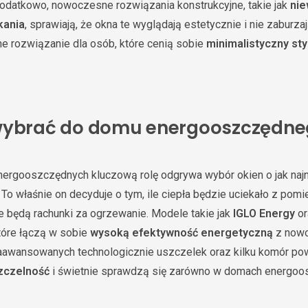
odatkowo, nowoczesne rozwiązania konstrukcyjne, takie jak
nie
kania
, sprawiają, że okna te wyglądają estetycznie i nie zaburza
e rozwiązanie dla osób, które cenią sobie
minimalistyczny sty
 wybrać do domu energooszczędne
rgooszczędnych kluczową rolę odgrywa wybór okien o jak naj
. To właśnie on decyduje o tym, ile ciepła będzie uciekało z pom
 będą rachunki za ogrzewanie. Modele takie jak
IGLO Energy
o
tóre łączą w sobie
wysoką efektywność energetyczną
z now
aawansowanych technologicznie uszczelek oraz kilku komór pow
zczelność
i świetnie sprawdzą się zarówno w domach energoos