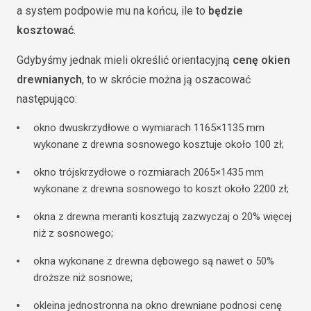
a system podpowie mu na końcu, ile to
będzie
kosztować
.
Gdybyśmy jednak mieli określić orientacyjną
cenę okien
drewnianych
, to w skrócie można ją oszacować
następująco:
okno dwuskrzydłowe o wymiarach 1165×1135 mm
wykonane z drewna sosnowego kosztuje około 100 zł;
okno trójskrzydłowe o rozmiarach 2065×1435 mm
wykonane z drewna sosnowego to koszt około 2200 zł;
okna z drewna meranti kosztują zazwyczaj o 20% więcej
niż z sosnowego;
okna wykonane z drewna dębowego są nawet o 50%
droższe niż sosnowe;
okleina jednostronna na okno drewniane podnosi cenę