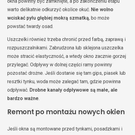
okna powinny być zamknięte, a po zakończeniu etapu
warto delikatnie odkurzyć okolice okuć.
Nie wolno
wciskać pyłu głębiej mokrą szmatką
, bo może
powstać twardy osad.
Uszczelki również trzeba chronić przed farbą, zaprawą i
rozpuszczalnikami. Zabrudzona lub sklejona uszczelka
może stracić elastyczność, a wtedy okno zacznie gorzej
przylegać. Odpływy w dolnej części ramy powinny
pozostać drożne. Jeśli dostanie się tam gips, piasek lub
resztki tynku, woda może zalegać tam, gdzie powinna
odpływać.
Drobne kanały odpływowe są małe, ale
bardzo ważne
.
Remont po montażu nowych okien
Jeśli okna są montowane przed tynkami, posadzkami i