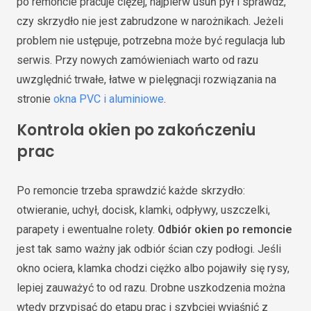
po remoncie pracuje ciężej, najpierw usuń pył i sprawdź,
czy skrzydło nie jest zabrudzone w narożnikach. Jeżeli
problem nie ustępuje, potrzebna może być regulacja lub
serwis. Przy nowych zamówieniach warto od razu
uwzględnić trwałe, łatwe w pielęgnacji rozwiązania na
stronie
okna PVC i aluminiowe
.
Kontrola okien po zakończeniu
prac
Po remoncie trzeba sprawdzić każde skrzydło:
otwieranie, uchył, docisk, klamki, odpływy, uszczelki,
parapety i ewentualne rolety.
Odbiór okien po remoncie
jest tak samo ważny jak odbiór ścian czy podłogi. Jeśli
okno ociera, klamka chodzi ciężko albo pojawiły się rysy,
lepiej zauważyć to od razu. Drobne uszkodzenia można
wtedy przypisać do etapu prac i szybciej wyjaśnić z