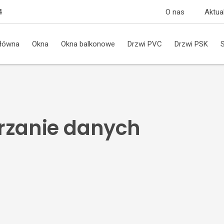
O nas
Aktua
4
główna
Okna
Okna balkonowe
Drzwi PVC
Drzwi PSK
rzanie danych