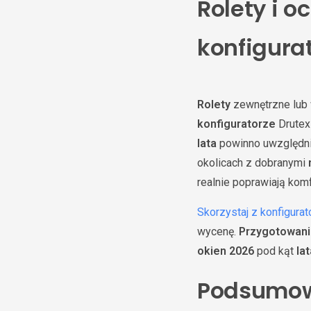
Rolety i 
konfigura
Rolety
zewnętrzne lub 
konfiguratorze
Drutex
lata
powinno uwzględnia
okolicach z dobranymi
realnie poprawiają komf
Skorzystaj z konfigurat
wycenę.
Przygotowani
okien 2026
pod kąt
lat
Podsumow