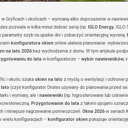
o
w Gryficach i okolicach – wymianę albo doposażenie w nawiewni
tex pozwala w kilka minut dobrać serię (np.
IGLO Energy
, IGLO 
ie parametry szyb na upalne dni i zobaczyć orientacyjną wycenę.
yciem
konfiguratora okien
online ułatwia planowanie: wybierz
en na lato 2026
bez wychodzenia z domu. W tym artykule podp
zygotowaniu do lata
w konfiguratorze –
wybór nawiewników
,
r
fic i okolic szuka
okien na lato
z myślą o wentylacji i ochronie
 lato
(czyli konfigurator Drutex używany do planowania przed 
larki i wymiary, ale i
nawiewniki
(np. higrosterowane lub ciśnien
eciwsłoneczną.
Przygotowanie do lata
z takimi opcjami oznac
ch i mniejsze nagrzewanie pomieszczeń.
Okna 2026
w seriach
 wielu konfiguracjach –
konfigurator okien
pokazuje orientacyj