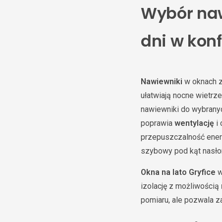
Wybór na
dni w kon
Nawiewniki
w oknach z
ułatwiają nocne wietrz
nawiewniki do wybranych
poprawia
wentylację
i 
przepuszczalność energ
szybowy pod kąt nasło
Okna na lato Gryfice
w
izolację z możliwością
pomiaru, ale pozwala z