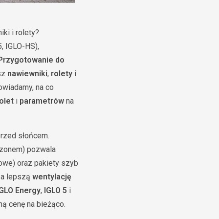
ki i rolety?
5, IGLO-HS),
Przygotowanie do
esz
nawiewniki
,
rolety
i
owiadamy, na co
olet
i
parametrów
na
 przed słońcem.
sezonem) pozwala
iowe) oraz pakiety szyb
za lepszą
wentylację
IGLO Energy
,
IGLO 5
i
ną cenę na bieżąco.