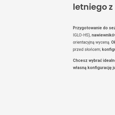
letniego 
Przygotowanie do se
IGLO-HS),
nawiewnikó
orientacyjną wyceną.
O
przed słońcem;
konfig
Chcesz wybrać ideal
własną konfigurację ju