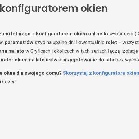
z konfiguratorem okien
zonu letniego
z
konfiguratorem okien online
to wybór serii (
w
,
parametrów
szyb na upalne dni i ewentualnie
rolet
– wszystk
kna na lato
w Gryficach i okolicach w tych seriach łączą izolację
urator okien na lato
ułatwia
przygotowanie do lata
bez wycho
ne okna dla swojego domu?
Skorzystaj z konfiguratora okie
ż dziś!