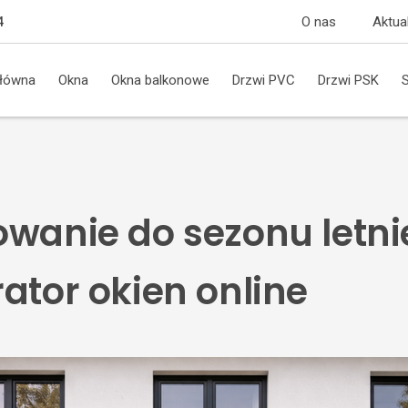
O nas
Aktua
4
główna
Okna
Okna balkonowe
Drzwi PVC
Drzwi PSK
owanie do sezonu letni
ator okien online