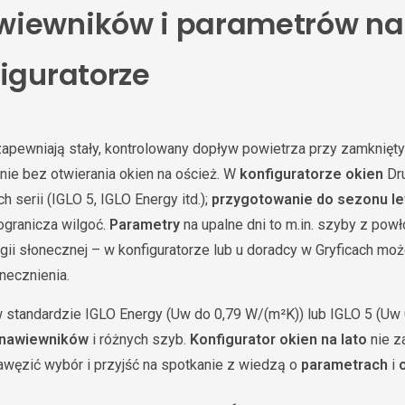
wiewników i parametrów na
figuratorze
apewniają stały, kontrolowany dopływ powietrza przy zamknięty
enie bez otwierania okien na oścież. W
konfiguratorze okien
Dr
 serii (IGLO 5, IGLO Energy itd.);
przygotowanie do sezonu le
ogranicza wilgoć.
Parametry
na upalne dni to m.in. szyby z pow
ii słonecznej – w konfiguratorze lub u doradcy w Gryficach mo
necznienia.
 standardzie IGLO Energy (Uw do 0,79 W/(m²K)) lub IGLO 5 (Uw 
nawiewników
i różnych szyb.
Konfigurator okien na lato
nie z
awęzić wybór i przyjść na spotkanie z wiedzą o
parametrach
i