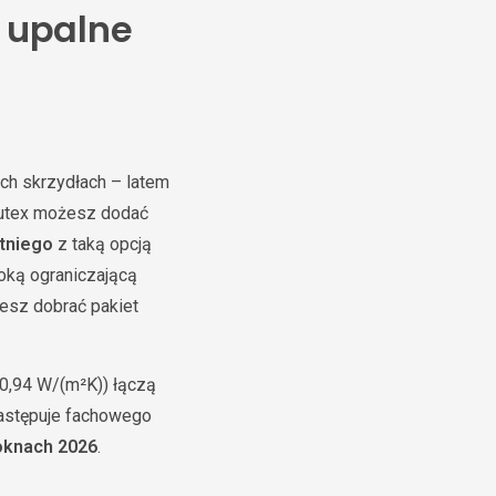
 upalne
ch skrzydłach – latem
utex możesz dodać
tniego
z taką opcją
łoką ograniczającą
żesz dobrać pakiet
0,94 W/(m²K)) łączą
astępuje fachowego
oknach 2026
.