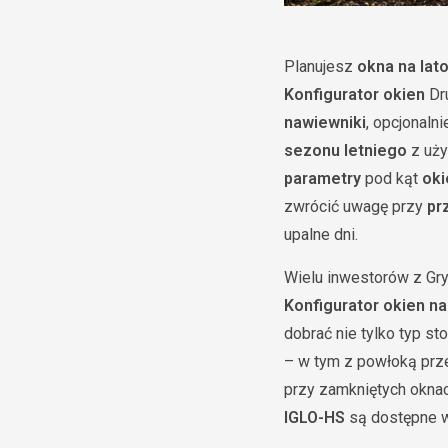
Planujesz
okna na lat
Konfigurator okien
Dru
nawiewniki
, opcjonaln
sezonu letniego
z uż
parametry
pod kąt
oki
zwrócić uwagę przy
pr
upalne dni.
Wielu inwestorów z Gry
Konfigurator okien na
dobrać nie tylko typ sto
– w tym z powłoką prz
przy zamkniętych okna
IGLO-HS
są dostępne w