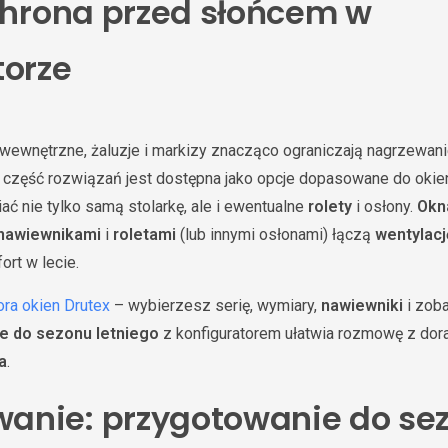
ochrona przed słońcem w
torze
wewnętrzne, żaluzje i markizy znacząco ograniczają nagrzewa
 część rozwiązań jest dostępna jako opcje dopasowane do oki
ć nie tylko samą stolarkę, ale i ewentualne
rolety
i osłony.
Okna
nawiewnikami
i
roletami
(lub innymi osłonami) łączą
wentylacj
ort w lecie.
ora okien Drutex
– wybierzesz serię, wymiary,
nawiewniki
i zoba
e do sezonu letniego
z konfiguratorem ułatwia rozmowę z dor
a
.
anie: przygotowanie do se