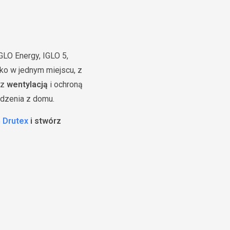
IGLO Energy, IGLO 5,
o w jednym miejscu, z
 z
wentylacją
i ochroną
dzenia z domu.
n Drutex
i stwórz