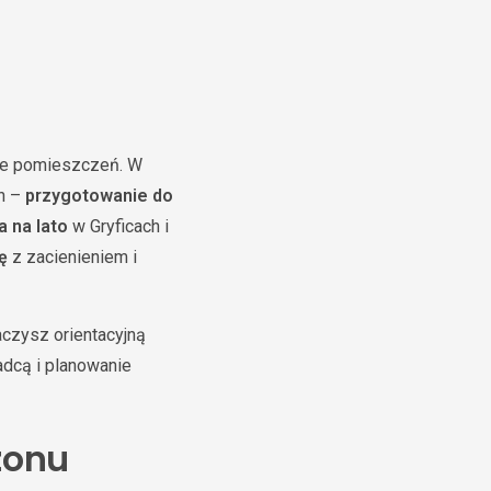
nie pomieszczeń. W
en –
przygotowanie do
 na lato
w Gryficach i
ę
z zacienieniem i
czysz orientacyjną
adcą i planowanie
zonu