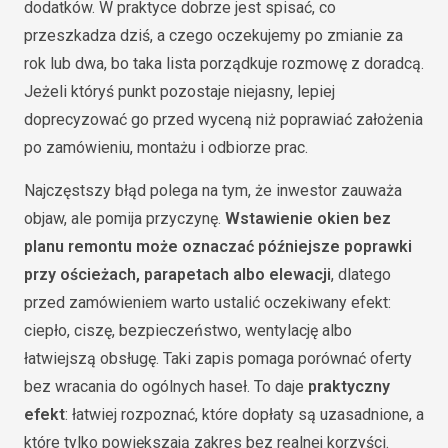
dodatków. W praktyce dobrze jest spisać, co
przeszkadza dziś, a czego oczekujemy po zmianie za
rok lub dwa, bo taka lista porządkuje rozmowę z doradcą.
Jeżeli któryś punkt pozostaje niejasny, lepiej
doprecyzować go przed wyceną niż poprawiać założenia
po zamówieniu, montażu i odbiorze prac.
Najczęstszy błąd polega na tym, że inwestor zauważa
objaw, ale pomija przyczynę.
Wstawienie okien bez
planu remontu może oznaczać późniejsze poprawki
przy ościeżach, parapetach albo elewacji
, dlatego
przed zamówieniem warto ustalić oczekiwany efekt:
ciepło, ciszę, bezpieczeństwo, wentylację albo
łatwiejszą obsługę. Taki zapis pomaga porównać oferty
bez wracania do ogólnych haseł. To daje
praktyczny
efekt
: łatwiej rozpoznać, które dopłaty są uzasadnione, a
które tylko powiększają zakres bez realnej korzyści.