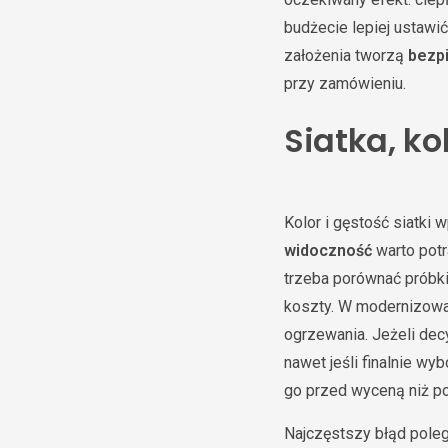
budżecie lepiej ustaw
założenia tworzą
bezp
przy zamówieniu.
Siatka, ko
Kolor i gęstość siatki 
widoczność
warto potr
trzeba porównać próbki 
koszty. W modernizowan
ogrzewania. Jeżeli dec
nawet jeśli finalnie wy
go przed wyceną niż po
Najczęstszy błąd poleg