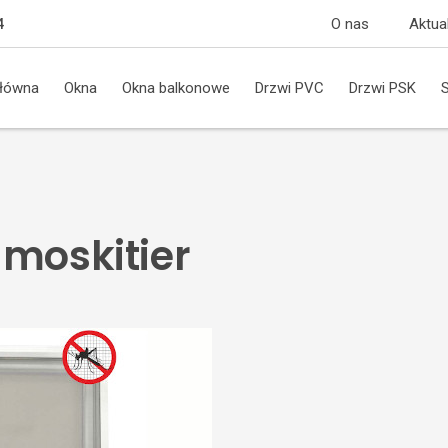
O nas
Aktua
4
główna
Okna
Okna balkonowe
Drzwi PVC
Drzwi PSK
 moskitier