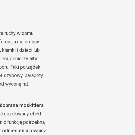
te ruchy w domu.
orcie, a nie drobny
klamki i dzieci lub
ieci, seniorzy albo
boru. Taki porządek
et szybowy, parapety i
zed wyceną niż
 dobrana moskitiera
ić oczekiwany efekt:
nić funkcję potrzebną
t odniesienia
również