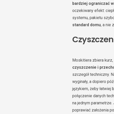
bardziej ograniczać w
oczekiwany efekt: ciep
systemu, pakietu szyb
standard domu
, a ni
Czyszczen
Moskitiera zbiera kurz,
czyszczenie i przec
szczegół techniczny. Na
wyginały, a dopiero póź
językiem, żeby łatwiej
połączenie danych tec
na jednym parametrze. 
poprawiać założenia po