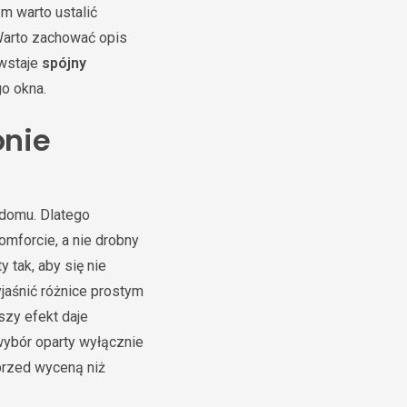
m warto ustalić
 Warto zachować opis
owstaje
spójny
o okna.
onie
 domu. Dlatego
omforcie, a nie drobny
 tak, aby się nie
yjaśnić różnice prostym
szy efekt daje
wybór oparty wyłącznie
 przed wyceną niż