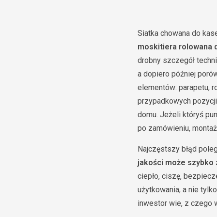
Siatka chowana do kase
moskitiera rolowana 
drobny szczegół technic
a dopiero później poró
elementów: parapetu, ro
przypadkowych pozycji
domu. Jeżeli któryś pu
po zamówieniu, montażu
Najczęstszy błąd poleg
jakości może szybko 
ciepło, ciszę, bezpiec
użytkowania, a nie tyl
inwestor wie, z czego 