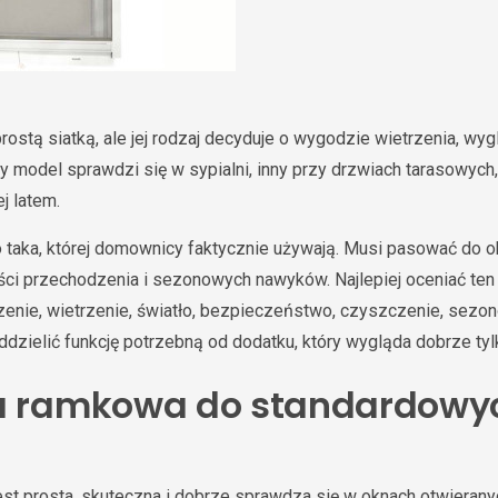
rostą siatką, ale jej rodzaj decyduje o wygodzie wietrzenia, wyg
y model sprawdzi się w sypialni, inny przy drzwiach tarasowych,
j latem.
o taka, której domownicy faktycznie używają. Musi pasować do 
ości przechodzenia i sezonowych nawyków. Najlepiej oceniać ten
enie, wietrzenie, światło, bezpieczeństwo, czyszczenie, sezo
ddzielić funkcję potrzebną od dodatku, który wygląda dobrze tyl
a ramkowa do standardowy
st prosta, skuteczna i dobrze sprawdza się w oknach otwierany