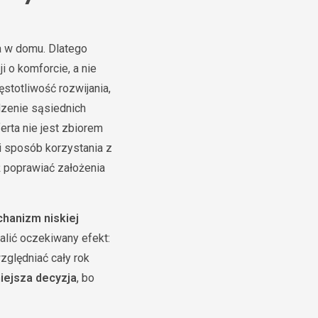
a w domu. Dlatego
i o komforcie, a nie
stotliwość rozwijania,
dzenie sąsiednich
ferta nie jest zbiorem
 sposób korzystania z
ż poprawiać założenia
hanizm niskiej
alić oczekiwany efekt:
zględniać cały rok
iejsza decyzja
, bo