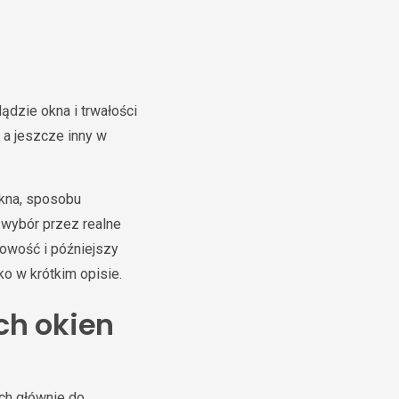
lądzie okna i trwałości
 a jeszcze inny w
okna, sposobu
 wybór przez realne
nowość i późniejszy
ko w krótkim opisie.
ch okien
ch głównie do