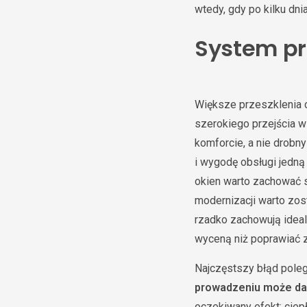
wtedy, gdy po kilku dn
System pr
Większe przeszklenia c
szerokiego przejścia 
komforcie, a nie drobn
i wygodę obsługi jedną 
okien warto zachować s
modernizacji warto zos
rzadko zachowują ideal
wyceną niż poprawiać z
Najczęstszy błąd poleg
prowadzeniu może dać
oczekiwany efekt: ciep