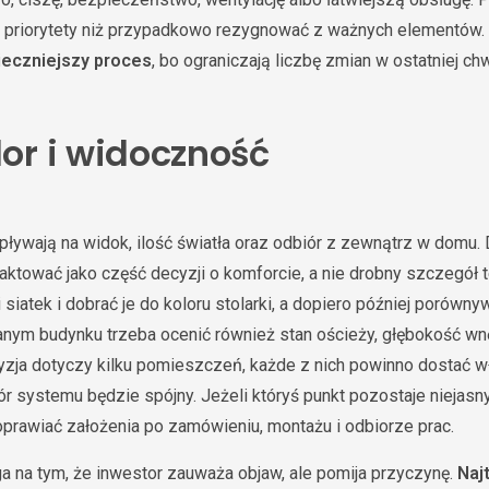
ić priorytety niż przypadkowo rezygnować z ważnych elementów
ieczniejszy proces
, bo ograniczają liczbę zmian w ostatniej ch
lor i widoczność
wpływają na widok, ilość światła oraz odbiór z zewnątrz w domu.
aktować jako część decyzji o komforcie, a nie drobny szczegół t
siatek i dobrać je do koloru stolarki, a dopiero później porównyw
ym budynku trzeba ocenić również stan ościeży, głębokość wnę
yzja dotyczy kilku pomieszczeń, każde z nich powinno dostać w
bór systemu będzie spójny. Jeżeli któryś punkt pozostaje niejasn
prawiać założenia po zamówieniu, montażu i odbiorze prac.
a na tym, że inwestor zauważa objaw, ale pomija przyczynę.
Naj