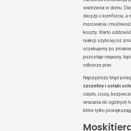
wietrzenia w domu. Dl
decyzji o komforcie, a
mocowania i możliwość 
koszty. Warto oddzieli
reakcji szybciej niż z
oczekujemy po zmianie 
pozostaje niejasny, le
odbiorze prac.
Najczęstszy błąd poleg
szczeliny i osłabi o
ciepło, ciszę, bezpiec
wracania do ogólnych h
które tylko powiększają
Moskitier