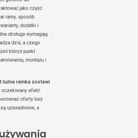
raktować jako część
iar ramy, sposób
rianty, dodatki i
rudna obsługa wymagają
kadza dziś, a czego
eli któryś punkt
zamówieniu, montażu i
t luźna ramka zostawi
ć oczekiwany efekt:
 porównać oferty bez
y są uzasadnione, a
 używania