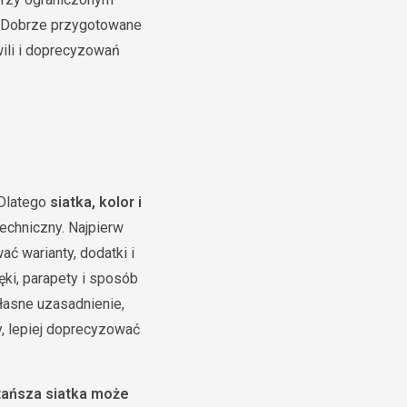
. Dobrze przygotowane
wili i doprecyzowań
 Dlatego
siatka, kolor i
echniczny. Najpierw
ać warianty, dodatki i
ki, parapety i sposób
łasne uzasadnienie,
y, lepiej doprecyzować
tańsza siatka może