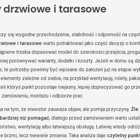
y drzwiowe i tarasowe
liczy się wygodne przechodzenie, stabilność i odporność na częs
zwiowe i tarasowe
warto potraktować jako część decyzji o komf
ajpierw trzeba dopasować model do szerokości przejścia, progu, 
niej porównywać warianty, dodatki i koszty. Jeżeli w domu są dz
e, te potrzeby powinny być wpisane do założeń już na etapie wy
lementy zależne od siebie, na przykład wentylację, rolety, paki
li któryś punkt pozostaje niejasny, lepiej doprecyzować go pr
 zamówieniu, montażu i odbiorze prac.
a na tym, że inwestor zauważa objaw, ale pomija przyczynę.
Źle
bardziej niż pomagać
, dlatego przed zamówieniem warto ustal
eństwo, wentylację albo łatwiejszą obsługę. Łatwiej wtedy odróż
e brzmi, lecz niewiele zmienia. Taka analiza daje
czytelny punk