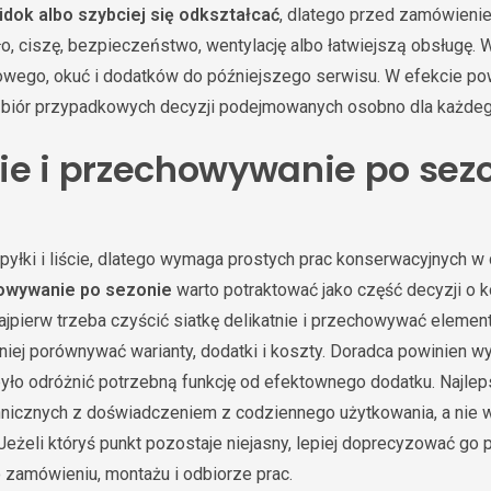
idok albo szybciej się odkształcać
, dlatego przed zamówienie
ło, ciszę, bezpieczeństwo, wentylację albo łatwiejszą obsługę.
owego, okuć i dodatków do późniejszego serwisu. W efekcie p
e zbiór przypadkowych decyzji podejmowanych osobno dla każdeg
ie i przechowywanie po sez
 pyłki i liście, dlatego wymaga prostych prac konserwacyjnych w
howywanie po sezonie
warto potraktować jako część decyzji o k
jpierw trzeba czyścić siatkę delikatnie i przechowywać elementy
niej porównywać warianty, dodatki i koszty. Doradca powinien w
 było odróżnić potrzebną funkcję od efektownego dodatku. Najlep
hnicznych z doświadczeniem z codziennego użytkowania, a nie 
Jeżeli któryś punkt pozostaje niejasny, lepiej doprecyzować go
 zamówieniu, montażu i odbiorze prac.