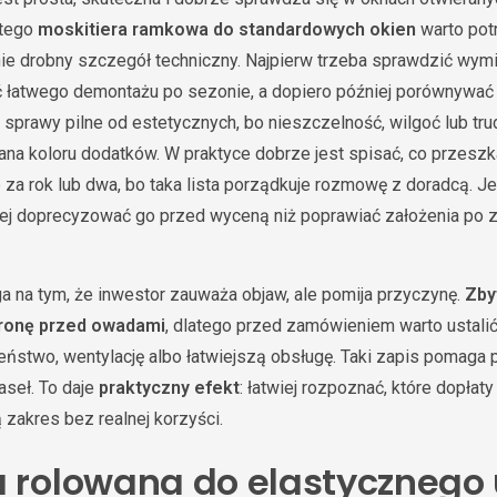
atego
moskitiera ramkowa do standardowych okien
warto pot
 nie drobny szczegół techniczny. Najpierw trzeba sprawdzić wym
łatwego demontażu po sezonie, a dopiero później porównywać wa
ć sprawy pilne od estetycznych, bo nieszczelność, wilgoć lub t
miana koloru dodatków. W praktyce dobrze jest spisać, co przesz
za rok lub dwa, bo taka lista porządkuje rozmowę z doradcą. Jeż
piej doprecyzować go przed wyceną niż poprawiać założenia po 
a na tym, że inwestor zauważa objaw, ale pomija przyczynę.
Zby
chronę przed owadami
, dlatego przed zamówieniem warto ustali
zeństwo, wentylację albo łatwiejszą obsługę. Taki zapis pomaga
aseł. To daje
praktyczny efekt
: łatwiej rozpoznać, które dopłat
 zakres bez realnej korzyści.
a rolowana do elastycznego