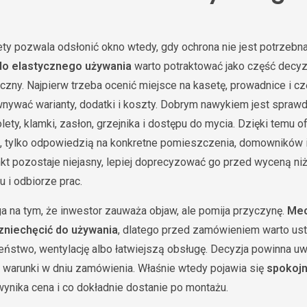
ty pozwala odsłonić okno wtedy, gdy ochrona nie jest potrzebn
do elastycznego używania
warto potraktować jako część decyzj
zny. Najpierw trzeba ocenić miejsce na kasetę, prowadnice i czę
wnywać warianty, dodatki i koszty. Dobrym nawykiem jest spraw
lety, klamki, zasłon, grzejnika i dostępu do mycia. Dzięki temu o
, tylko odpowiedzią na konkretne pomieszczenia, domowników i
nkt pozostaje niejasny, lepiej doprecyzować go przed wyceną ni
 i odbiorze prac.
a na tym, że inwestor zauważa objaw, ale pomija przyczynę.
Mec
zniechęcić do używania
, dlatego przed zamówieniem warto ust
zeństwo, wentylację albo łatwiejszą obsługę. Decyzja powinna uw
ko warunki w dniu zamówienia. Właśnie wtedy pojawia się
spokojn
wynika cena i co dokładnie dostanie po montażu.