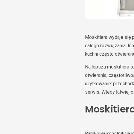
Moskitiera wydaje się p
całego rozwiązania. Inn
kuchni często otwierane
Najlepsza moskitiera t
otwierania, częstotliw
użytkowanie: przechodz
serwis. Wtedy łatwiej o
Moskitier
Ramkowa konstrukcja je