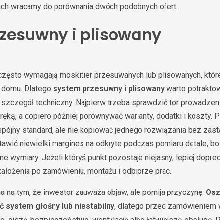
iach wracamy do porównania dwóch podobnych ofert.
zesuwny i plisowany
zęsto wymagają moskitier przesuwanych lub plisowanych, które
w domu. Dlatego
system przesuwny i plisowany
warto potraktow
y szczegół techniczny. Najpierw trzeba sprawdzić tor prowadzeni
ręką, a dopiero później porównywać warianty, dodatki i koszty. P
pójny standard, ale nie kopiować jednego rozwiązania bez zast
tawić niewielki margines na odkryte podczas pomiaru detale, bo
ne wymiary. Jeżeli któryś punkt pozostaje niejasny, lepiej dopr
ałożenia po zamówieniu, montażu i odbiorze prac.
a na tym, że inwestor zauważa objaw, ale pomija przyczynę.
Osz
 system głośny lub niestabilny
, dlatego przed zamówieniem w
ło, ciszę, bezpieczeństwo, wentylację albo łatwiejszą obsługę.