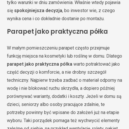
tylko warunki w dniu zamówienia. Właśnie wtedy pojawia
się
spokojniejsza decyzja
, bo inwestor wie, z czego
wynika cena i co dokładnie dostanie po montażu.
Parapet jako praktyczna półka
W małym pomieszczeniu parapet często przejmuje
funkcję miejsca na kosmetyki lub roślinę w domu. Dlatego
parapet jako praktyczna półka
warto potraktować jako
część decyzji o komforcie, a nie drobny szczegół
techniczny. Najpierw trzeba zadbać o materiał odporny na
wodę i nie blokować ruchu skrzydła, a dopiero później
porównywać warianty, dodatki i koszty. Jeżeli w domu są
dzieci, seniorzy albo osoby pracujące zdalnie, te
potrzeby powinny być wpisane do założeń już na etapie
wyboru. Taki porządek pomaga też wychwycić elementy
zależne od siebie, na przykład wentylację, rolety, pakiet