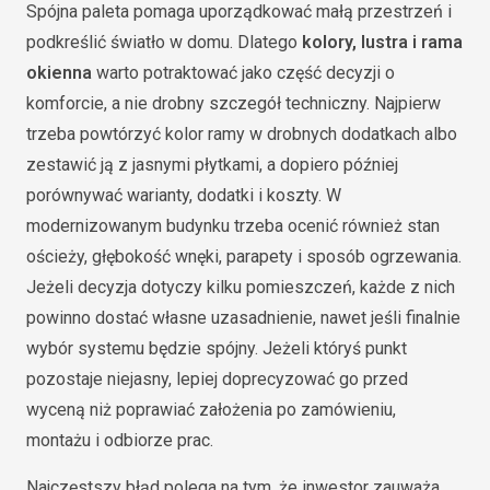
Spójna paleta pomaga uporządkować małą przestrzeń i
podkreślić światło w domu. Dlatego
kolory, lustra i rama
okienna
warto potraktować jako część decyzji o
komforcie, a nie drobny szczegół techniczny. Najpierw
trzeba powtórzyć kolor ramy w drobnych dodatkach albo
zestawić ją z jasnymi płytkami, a dopiero później
porównywać warianty, dodatki i koszty. W
modernizowanym budynku trzeba ocenić również stan
ościeży, głębokość wnęki, parapety i sposób ogrzewania.
Jeżeli decyzja dotyczy kilku pomieszczeń, każde z nich
powinno dostać własne uzasadnienie, nawet jeśli finalnie
wybór systemu będzie spójny. Jeżeli któryś punkt
pozostaje niejasny, lepiej doprecyzować go przed
wyceną niż poprawiać założenia po zamówieniu,
montażu i odbiorze prac.
Najczęstszy błąd polega na tym, że inwestor zauważa