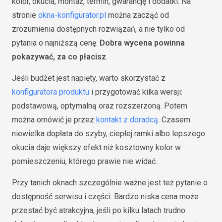
kolor, okucia, montaż, termin, gwarancję i dodatki. Na
stronie
okna-konfigurator.pl
można zacząć od
zrozumienia dostępnych rozwiązań, a nie tylko od
pytania o najniższą cenę.
Dobra wycena powinna
pokazywać, za co płacisz
.
Jeśli budżet jest napięty, warto skorzystać z
konfiguratora produktu
i przygotować kilka wersji:
podstawową, optymalną oraz rozszerzoną. Potem
można omówić je przez
kontakt z doradcą
. Czasem
niewielka dopłata do szyby, ciepłej ramki albo lepszego
okucia daje większy efekt niż kosztowny kolor w
pomieszczeniu, którego prawie nie widać.
Przy tanich oknach szczególnie ważne jest też pytanie o
dostępność serwisu i części. Bardzo niska cena może
przestać być atrakcyjna, jeśli po kilku latach trudno