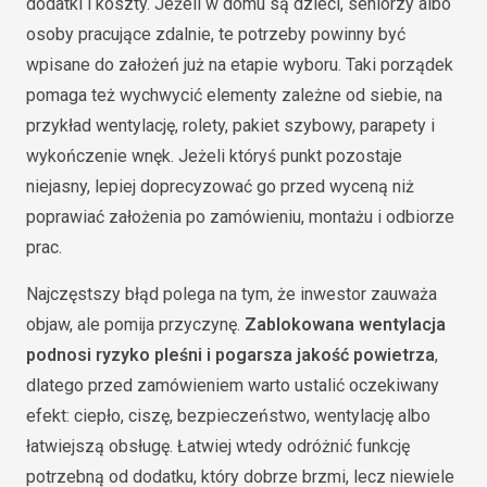
dodatki i koszty. Jeżeli w domu są dzieci, seniorzy albo
osoby pracujące zdalnie, te potrzeby powinny być
wpisane do założeń już na etapie wyboru. Taki porządek
pomaga też wychwycić elementy zależne od siebie, na
przykład wentylację, rolety, pakiet szybowy, parapety i
wykończenie wnęk. Jeżeli któryś punkt pozostaje
niejasny, lepiej doprecyzować go przed wyceną niż
poprawiać założenia po zamówieniu, montażu i odbiorze
prac.
Najczęstszy błąd polega na tym, że inwestor zauważa
objaw, ale pomija przyczynę.
Zablokowana wentylacja
podnosi ryzyko pleśni i pogarsza jakość powietrza
,
dlatego przed zamówieniem warto ustalić oczekiwany
efekt: ciepło, ciszę, bezpieczeństwo, wentylację albo
łatwiejszą obsługę. Łatwiej wtedy odróżnić funkcję
potrzebną od dodatku, który dobrze brzmi, lecz niewiele