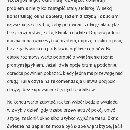
szczególnie gdy okna mają rozwiązać konkretny
problem, a nie tylko zastąpić starą stolarkę. W sekcji
konstrukcję okna dobieraj razem z szybą i okuciami
najważniejsze jest to, żeby porównać izolację, akustykę,
bezpieczeństwo, kolor, klamki i dodatki. Dopiero potem
można sensownie wybrać system, osprzęt i zakres prac,
bez zgadywania na podstawie ogólnych opisów. Na
etapie rozmowy warto poprosić o wyjaśnienie różnic
prostym językiem. Jeżeli dwie opcje brzmią podobnie,
doradca powinien pokazać, kiedy jedna ma przewagę nad
drugą. Taka
czytelna rekomendacja
ułatwia podjęcie
decyzji bez kupowania zbędnych dodatków.
Na końcu warto zapytać, jak ten wybór będzie wyglądał
w zwykły dzień, gdy trzeba przewietrzyć pokój, umyć
szybę, zasłonić okno albo szybko wyjść na taras.
Okno
świetne na papierze może być słabe w praktyce, jeśli