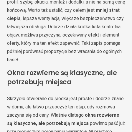
profil, szybę, okucia, montaż i dodatki, a nie na samą cenę
końcową. Warto też ustalić, czy celem jest
mniej strat
ciepła
, lepsza wentylacja, większe bezpieczeństwo czy
łatwiejsza obsługa. Dobrze działa krótka lista kontrolna:
objaw, możliwa przyczyna, oczekiwany efekt i element
oferty, który ma ten efekt zapewnić. Taki zapis pomaga
później porównać propozycje bez wracania do ogólnych
haseł.
Okna rozwierne są klasyczne, ale
potrzebują miejsca
Skrzydło otwierane do środka jest proste i dobrze znane
w domu, ale łatwo przeoczyć ten etap, gdy rozmowa
zaczyna się od ceny. Właśnie dlatego
okna rozwierne
są klasyczne, ale potrzebują miejsca
powinno paść już
przy pierwszym porównaniu wariantów. W praktyce