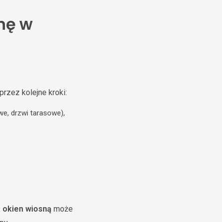
nę w
rzez kolejne kroki:
we, drzwi tarasowe),
 okien wiosną
może