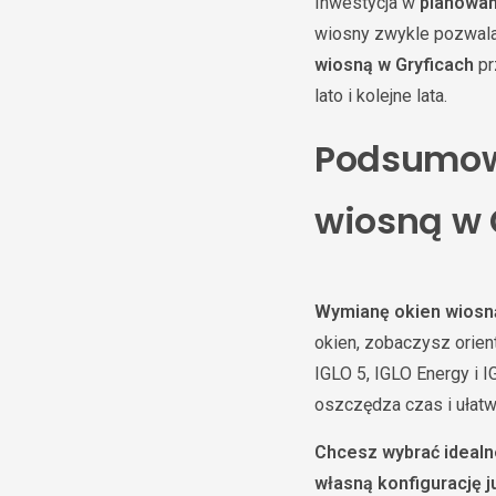
Inwestycja w
planowan
wiosny zwykle pozwala 
wiosną w Gryficach
pr
lato i kolejne lata.
Podsumow
wiosną w 
Wymianę okien wiosną
okien, zobaczysz orien
IGLO 5, IGLO Energy i 
oszczędza czas i ułatwi
Chcesz wybrać ideal
własną konfigurację ju