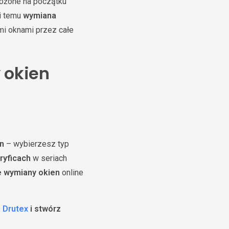
ożone na początku
ki temu
wymiana
mi oknami przez całe
 okien
en
– wybierzesz typ
ryficach
w seriach
e wymiany okien
online
n Drutex
i stwórz