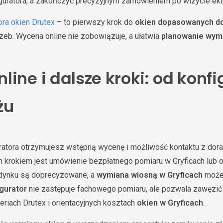
guratora, a zakończyć precyzyjnym zamówieniem po wizycie eki
ora okien Drutex
– to pierwszy krok do
okien dopasowanych d
otrzeb. Wycena online nie zobowiązuje, a ułatwia
planowanie wym
ine i dalsze kroki: od konf
żu
ratora otrzymujesz wstępną wycenę i możliwość kontaktu z dora
 krokiem jest umówienie bezpłatnego pomiaru w Gryficach lub o
udynku są doprecyzowane, a
wymiana wiosną w Gryficach
może 
gurator
nie zastępuje fachowego pomiaru, ale pozwala zawęzić 
eriach Drutex i orientacyjnych kosztach
okien w Gryficach
.