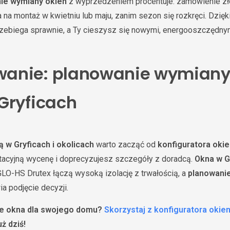
ie wymiany okien
z wyprzedzeniem procentuje: zamówienie zł
na montaż w kwietniu lub maju, zanim sezon się rozkręci. Dzię
zebiega sprawnie, a Ty cieszysz się nowymi, energooszczędny
anie: planowanie wymiany
Gryficach
 w Gryficach i okolicach
warto zacząć od
konfiguratora oki
tacyjną wycenę i doprecyzujesz szczegóły z doradcą.
Okna w G
IGLO-HS Drutex łączą wysoką izolację z trwałością, a
planowani
a podjęcie decyzji.
ne okna dla swojego domu?
Skorzystaj z konfiguratora okie
ż dziś!