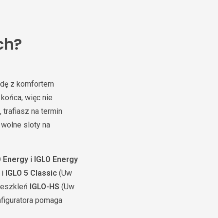
ch?
odę z komfortem
końca, więc nie
, trafiasz na termin
wolne sloty na
O Energy
i
IGLO Energy
i
IGLO 5 Classic
(Uw
rzeszkleń
IGLO-HS
(Uw
figuratora pomaga