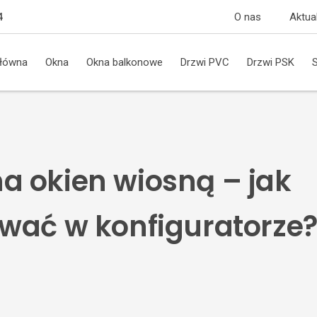
O nas
Aktua
4
główna
Okna
Okna balkonowe
Drzwi PVC
Drzwi PSK
 okien wiosną – jak
wać w konfiguratorze?