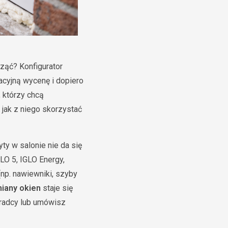
cząć? Konfigurator
tacyjną wycenę i dopiero
 którzy chcą
jak z niego skorzystać
ty w salonie nie da się
LO 5, IGLO Energy,
(np. nawiewniki, szyby
iany okien
staje się
oradcy lub umówisz