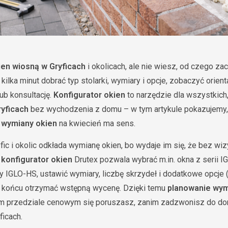
en wiosną w Gryficach
i okolicach, ale nie wiesz, od czego za
kilka minut dobrać typ stolarki, wymiary i opcje, zobaczyć orien
ub konsultację.
Konfigurator okien
to narzędzie dla wszystkich,
yficach
bez wychodzenia z domu – w tym artykule pokazujemy, 
 wymiany okien
na kwiecień ma sens.
ic i okolic odkłada wymianę okien, bo wydaje im się, że bez wizy
m
konfigurator okien
Drutex pozwala wybrać m.in. okna z serii IG
y IGLO-HS, ustawić wymiary, liczbę skrzydeł i dodatkowe opcje 
a końcu otrzymać wstępną wycenę. Dzięki temu
planowanie wym
kim przedziale cenowym się poruszasz, zanim zadzwonisz do d
ficach.