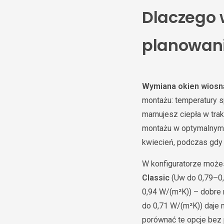
Dlaczego 
planowani
Wymiana okien wiosną
montażu: temperatury s
marnujesz ciepła w tra
montażu w optymalnym 
kwiecień, podczas gdy 
W konfiguratorze może
Classic
(Uw do 0,79–0,
0,94 W/(m²K)) – dobre
do 0,71 W/(m²K)) daje 
porównać te opcje bez p