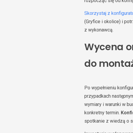
rozpocząć się od konfi
Skorzystaj z konfigurat
(Gryfice i okolice) i p
z wykonawcą.
Wycena onl
do monta
Po wypełnieniu konfigu
przypadkach następnym
wymiary i warunki w b
konkretny termin.
Konfi
spotkanie z wiedzą o s