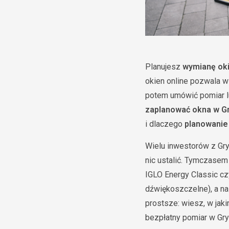
Planujesz
wymianę oki
okien online pozwala w 
potem umówić pomiar l
zaplanować okna w Gr
i dlaczego
planowanie
Wielu inwestorów z Gryf
nic ustalić. Tymczase
IGLO Energy Classic cz
dźwiękoszczelne), a n
prostsze: wiesz, w ja
bezpłatny pomiar w Gry