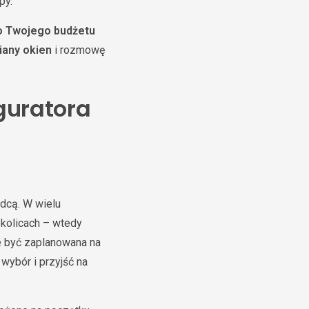
py.
o Twojego budżetu
iany okien
i rozmowę
iguratora
dcą. W wielu
kolicach – wtedy
być zaplanowana na
wybór i przyjść na