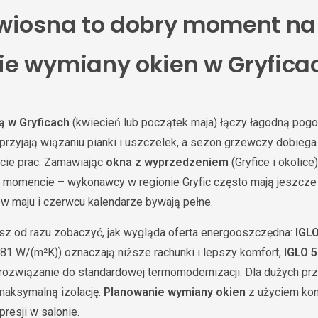
wiosna to dobry moment na
e wymiany okien w Gryfica
 w Gryficach
(kwiecień lub początek maja) łączy łagodną pog
przyjają wiązaniu pianki i uszczelek, a sezon grzewczy dobiega 
kcie prac. Zamawiając
okna z wyprzedzeniem
(Gryfice i okolice)
momencie – wykonawcy w regionie Gryfic często mają jeszcze 
w maju i czerwcu kalendarze bywają pełne.
sz od razu zobaczyć, jak wygląda oferta energooszczędna:
IGL
81 W/(m²K)) oznaczają niższe rachunki i lepszy komfort,
IGLO 5
 rozwiązanie do standardowej termomodernizacji. Dla dużych p
maksymalną izolację.
Planowanie wymiany okien
z użyciem kon
resji w salonie.