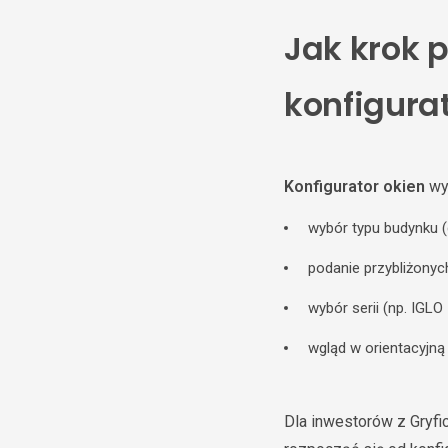
Jak krok 
konfigura
Konfigurator okien
wym
wybór typu budynku (
podanie przybliżonyc
wybór serii (np. IGLO 
wgląd w orientacyjn
Dla inwestorów z Gryfic