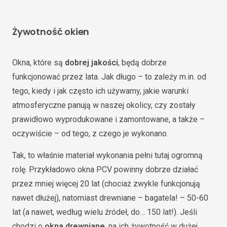
Żywotność okien
Okna, które są
dobrej jakości
, będą dobrze
funkcjonować przez lata. Jak długo – to zależy m.in. od
tego, kiedy i jak często ich używamy, jakie warunki
atmosferyczne panują w naszej okolicy, czy zostały
prawidłowo wyprodukowane i zamontowane, a także –
oczywiście – od tego, z czego je wykonano.
Tak, to właśnie materiał wykonania pełni tutaj ogromną
rolę. Przykładowo okna PCV powinny dobrze działać
przez mniej więcej 20 lat (chociaż zwykle funkcjonują
nawet dłużej), natomiast drewniane – bagatela! – 50-60
lat (a nawet, według wielu źródeł, do… 150 lat!). Jeśli
chodzi o
okna drewniane
, na ich żywotność w dużej