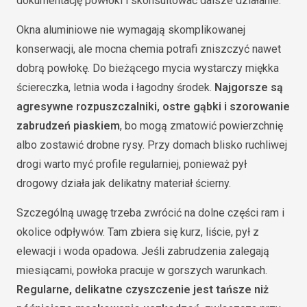
dokumentację powłoki i skonsultować dalsze działanie.
Okna aluminiowe nie wymagają skomplikowanej
konserwacji, ale mocna chemia potrafi zniszczyć nawet
dobrą powłokę. Do bieżącego mycia wystarczy miękka
ściereczka, letnia woda i łagodny środek.
Najgorsze są
agresywne rozpuszczalniki, ostre gąbki i szorowanie
zabrudzeń piaskiem
, bo mogą zmatowić powierzchnię
albo zostawić drobne rysy. Przy domach blisko ruchliwej
drogi warto myć profile regularniej, ponieważ pył
drogowy działa jak delikatny materiał ścierny.
Szczególną uwagę trzeba zwrócić na dolne części ram i
okolice odpływów. Tam zbiera się kurz, liście, pył z
elewacji i woda opadowa. Jeśli zabrudzenia zalegają
miesiącami, powłoka pracuje w gorszych warunkach.
Regularne, delikatne czyszczenie jest tańsze niż