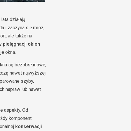
ata działają
da i zaczyna się mróz,
rt, ale także na
cy
pielęgnacji okien
je okna.
okna są bezobsługowe,
szczą nawet najwyższej
aparowane szyby,
ch napraw lub nawet
ne aspekty. Od
każdy komponent
onalnej
konserwacji