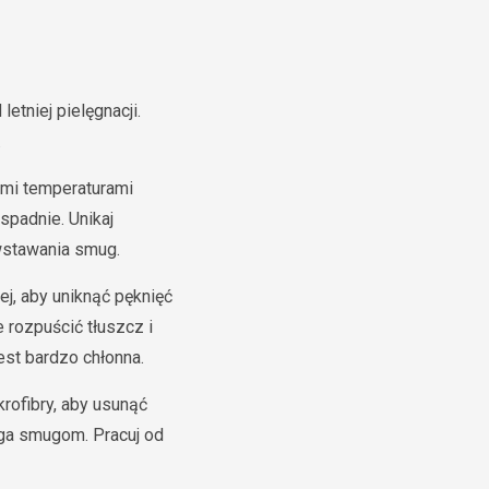
etniej pielęgnacji.
.
ymi temperaturami
spadnie. Unikaj
wstawania smug.
j, aby uniknąć pęknięć
rozpuścić tłuszcz i
est bardzo chłonna.
rofibry, aby usunąć
ega smugom. Pracuj od