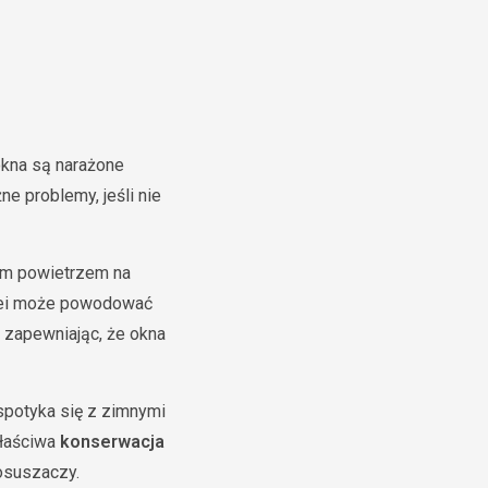
kna są narażone
 problemy, jeśli nie
ym powietrzem na
olei może powodować
zapewniając, że okna
spotyka się z zimnymi
Właściwa
konserwacja
 osuszaczy.