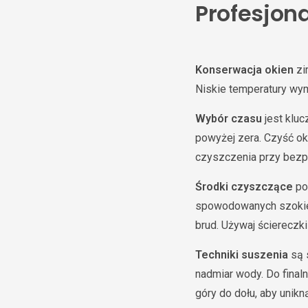
Profesjona
Konserwacja okien
zi
Niskie temperatury wy
Wybór czasu
jest klu
powyżej zera. Czyść ok
czyszczenia przy bezp
Środki czyszczące
pow
spowodowanych szokiem
brud. Używaj ściereczk
Techniki suszenia
są s
nadmiar wody. Do fina
góry do dołu, aby unikn