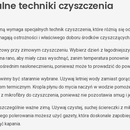
lne techniki czyszczenia
mą wymaga specjalnych technik czyszczenia, które różnią się od l
magają ostrożności i właściwego doboru środków czyszczących
czowy przy zimowym czyszczeniu. Wybierz dzień z łagodniejsz
na rano, aby miały czas wyschnąć, zanim temperatura ponownie 
ośrednim nasłonecznieniu, ponieważ może to prowadzić do po
inny być starannie wybrane. Używaj letniej wody zamiast gorące
 termicznym. Kropla płynu do mycia naczyń w wodzie pomoże 
i z mikrofibry do czyszczenia, ponieważ nie pozostawia smug i j
zczególnie ważne zimą. Używaj czystej, suchej ściereczki z mik
lnego polerowania możesz użyć gazety, która doskonale zapobi
ąć kapania.