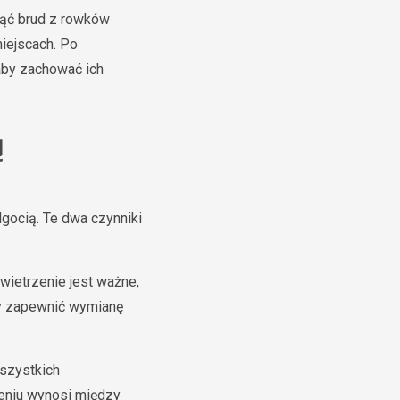
nąć brud z rowków
iejscach. Po
aby zachować ich
ą
lgocią. Te dwa czynniki
wietrzenie jest ważne,
aby zapewnić wymianę
szystkich
eniu wynosi między