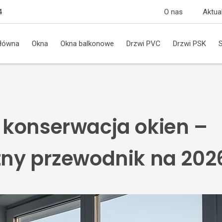
O nas
Aktua
4
główna
Okna
Okna balkonowe
Drzwi PVC
Drzwi PSK
konserwacja okien –
ny przewodnik na 202