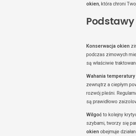
okien
, która chroni Tw
Podstawy 
Konserwacja okien
zi
podczas zimowych miesi
są właściwie traktowan
Wahania temperatury
zewnątrz a ciepłym po
rozwój pleśni. Regular
są prawidłowo zaizolow
Wilgoć
to kolejny kryt
szybami, tworzy się p
okien
obejmuje działani