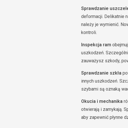
Sprawdzanie uszczel
deformacji. Delikatnie 
należy je wymienić. No
kontroli.
Inspekcja ram
obejmuje
uszkodzeń. Szczególnie
zauważysz szkody, powi
Sprawdzanie szkła
po
innych uszkodzeń. Szc
szybami są oznaką wadl
Okucia i mechanika
ró
otwierają i zamykają. 
aby zapewnić płynne dz