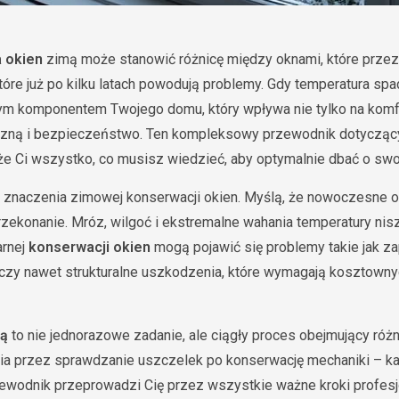
 okien
zimą może stanowić różnicę między oknami, które przez l
 które już po kilku latach powodują problemy. Gdy temperatura spa
nym komponentem Twojego domu, który wpływa nie tylko na komfo
czną i bezpieczeństwo. Ten kompleksowy przewodnik dotyczą
e Ci wszystko, co musisz wiedzieć, aby optymalnie dbać o swo
a znaczenia zimowej konserwacji okien. Myślą, że nowoczesne 
rzekonanie. Mróz, wilgoć i ekstremalne wahania temperatury ni
arnej
konserwacji okien
mogą pojawić się problemy takie jak z
czy nawet strukturalne uszkodzenia, które wymagają kosztowny
mą
to nie jednorazowe zadanie, ale ciągły proces obejmujący róż
ia przez sprawdzanie uszczelek po konserwację mechaniki – 
ewodnik przeprowadzi Cię przez wszystkie ważne kroki profesj