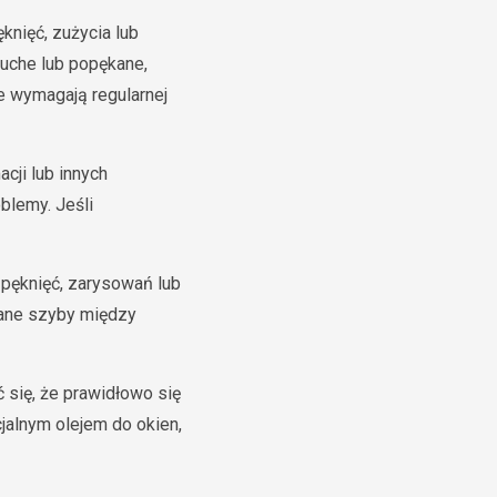
nięć, zużycia lub
kruche lub popękane,
e wymagają regularnej
cji lub innych
blemy. Jeśli
pęknięć, zarysowań lub
wane szyby między
 się, że prawidłowo się
jalnym olejem do okien,