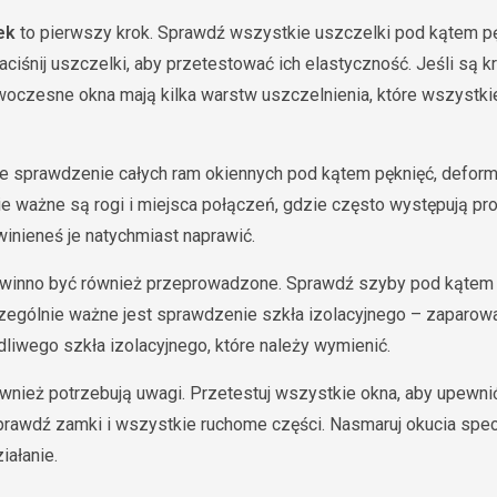
ek
to pierwszy krok. Sprawdź wszystkie uszczelki pod kątem pęk
naciśnij uszczelki, aby przetestować ich elastyczność. Jeśli są 
woczesne okna mają kilka warstw uszczelnienia, które wszystki
 sprawdzenie całych ram okiennych pod kątem pęknięć, deforma
 ważne są rogi i miejsca połączeń, gdzie często występują pro
nieneś je natychmiast naprawić.
winno być również przeprowadzone. Sprawdź szyby pod kątem 
zególnie ważne jest sprawdzenie szkła izolacyjnego – zaparo
iwego szkła izolacyjnego, które należy wymienić.
wnież potrzebują uwagi. Przetestuj wszystkie okna, aby upewnić
Sprawdź zamki i wszystkie ruchome części. Nasmaruj okucia spec
iałanie.