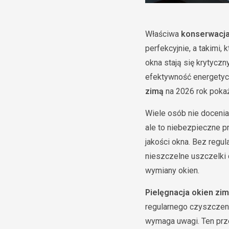
Właściwa
konserwacja
perfekcyjnie, a takimi,
okna stają się krytycz
efektywność energety
zimą
na 2026 rok pokaż
Wiele osób nie doceni
ale to niebezpieczne p
jakości okna. Bez regul
nieszczelne uszczelki 
wymiany okien.
Pielęgnacja okien zi
regularnego czyszczen
wymaga uwagi. Ten prz