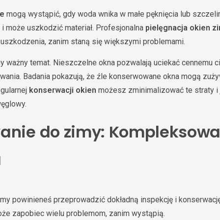
e
mogą wystąpić, gdy woda wnika w małe pęknięcia lub szczeli
 i może uszkodzić materiał. Profesjonalna
pielęgnacja okien z
e uszkodzenia, zanim staną się większymi problemami.
ny ważny temat. Nieszczelne okna pozwalają uciekać cennemu ci
wania. Badania pokazują, że źle konserwowane okna mogą zuż
egularnej
konserwacji okien
możesz zminimalizować te straty i
węglowy.
anie do zimy: Kompleksow
a
my powinieneś przeprowadzić dokładną inspekcję i konserwację
że zapobiec wielu problemom, zanim wystąpią.