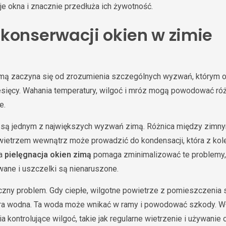
oje okna i znacznie przedłuża ich żywotność.
konserwacji okien w zimie
mą zaczyna się od zrozumienia szczególnych wyzwań, którym o
ęcy. Wahania temperatury, wilgoć i mróz mogą powodować różne
e.
są jednym z największych wyzwań zimą. Różnica między zimn
wietrzem wewnątrz może prowadzić do kondensacji, która z k
na
pielęgnacja okien zimą
pomaga zminimalizować te problemy, 
ane i uszczelki są nienaruszone.
yczny problem. Gdy ciepłe, wilgotne powietrze z pomieszczenia 
ara wodna. Ta woda może wnikać w ramy i powodować szkody. 
a kontrolujące wilgoć, takie jak regularne wietrzenie i używanie