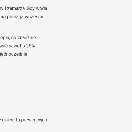
ny i zamarza. Gdy woda
imą
pomaga wcześnie
epłu, co znacznie
ywać nawet o 25%
 jednocześnie
a
 okien. Ta prewencyjna