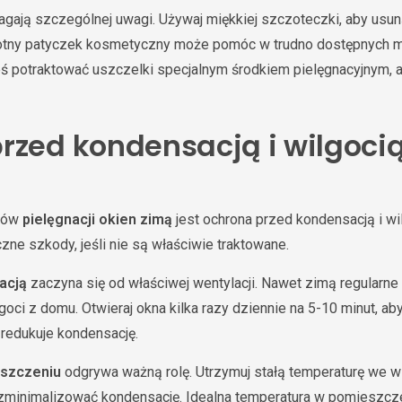
ają szczególnej uwagi. Używaj miękkiej szczoteczki, aby usu
gotny patyczek kosmetyczny może pomóc w trudno dostępnych m
ś potraktować uszczelki specjalnym środkiem pielęgnacyjnym, 
rzed kondensacją i wilgoci
elów
pielęgnacji okien zimą
jest ochrona przed kondensacją i wi
e szkody, jeśli nie są właściwie traktowane.
acją
zaczyna się od właściwej wentylacji. Nawet zimą regularne 
goci z domu. Otwieraj okna kilka razy dziennie na 5-10 minut, 
 redukuje kondensację.
szczeniu
odgrywa ważną rolę. Utrzymuj stałą temperaturę we w
zminimalizować kondensację. Idealna temperatura w pomieszcz