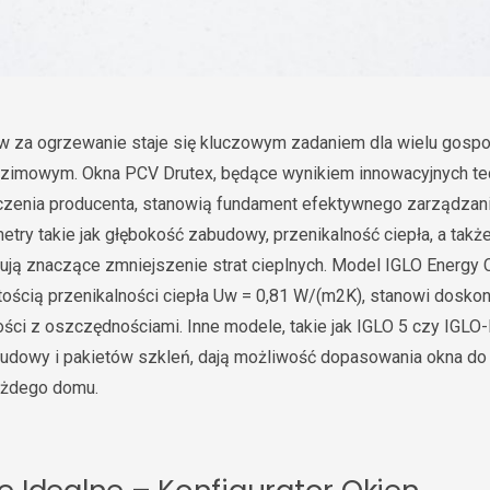
w za ogrzewanie staje się kluczowym zadaniem dla wielu gos
 zimowym. Okna PCV Drutex, będące wynikiem innowacyjnych tec
czenia producenta, stanowią fundament efektywnego zarządza
try takie jak głębokość zabudowy, przenikalność ciepła, a także
rują znaczące zmniejszenie strat cieplnych. Model IGLO Energy C
ścią przenikalności ciepła Uw = 0,81 W/(m2K), stanowi doskon
ości z oszczędnościami. Inne modele, takie jak IGLO 5 czy IGLO
budowy i pakietów szkleń, dają możliwość dopasowania okna do
każdego domu.