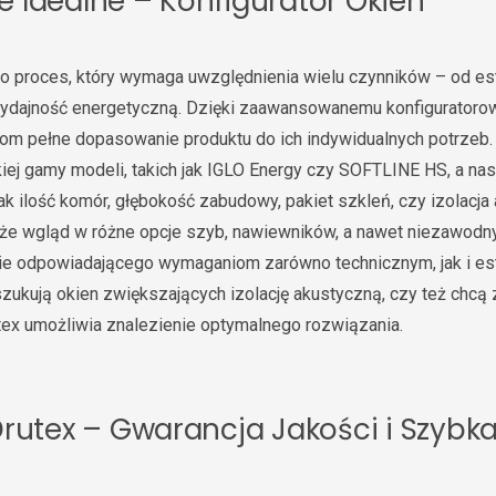
 Idealne – Konfigurator Okien
o proces, który wymaga uwzględnienia wielu czynników – od est
wydajność energetyczną. Dzięki zaawansowanemu konfiguratorow
om pełne dopasowanie produktu do ich indywidualnych potrzeb.
ej gamy modeli, takich jak IGLO Energy czy SOFTLINE HS, a na
jak ilość komór, głębokość zabudowy, pakiet szkleń, czy izolacja
akże wgląd w różne opcje szyb, nawiewników, a nawet niezawodn
nie odpowiadającego wymaganiom zarówno technicznym, jak i es
oszukują okien zwiększających izolację akustyczną, czy też chcą
rutex umożliwia znalezienie optymalnego rozwiązania.
rutex – Gwarancja Jakości i Szybk