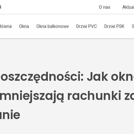
O nas
Aktua
4
główna
Okna
Okna balkonowe
Drzwi PVC
Drzwi PSK
oszczędności: Jak ok
zmniejszają rachunki z
nie