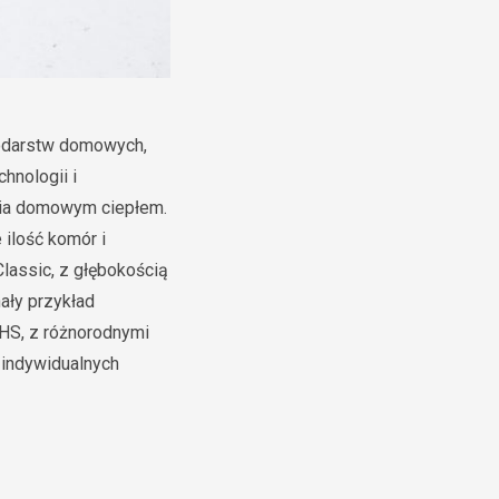
podarstw domowych,
hnologii i
nia domowym ciepłem.
 ilość komór i
lassic, z głębokością
ały przykład
-HS, z różnorodnymi
 indywidualnych