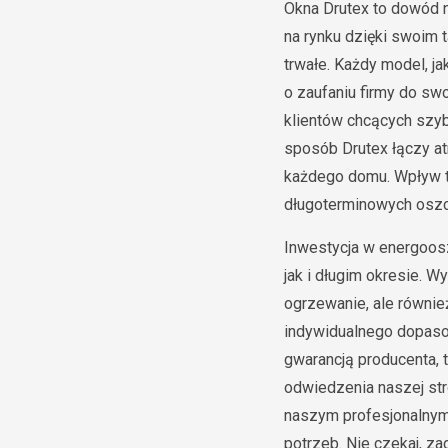
Okna Drutex to dowód n
na rynku dzięki swoim 
trwałe. Każdy model, j
o zaufaniu firmy do swo
klientów chcących szyb
sposób Drutex łączy at
każdego domu. Wpływ ty
długoterminowych oszc
Inwestycja w energoosz
jak i długim okresie. W
ogrzewanie, ale równi
indywidualnego dopasow
gwarancją producenta, 
odwiedzenia naszej str
naszym profesjonalnym
potrzeb. Nie czekaj, z