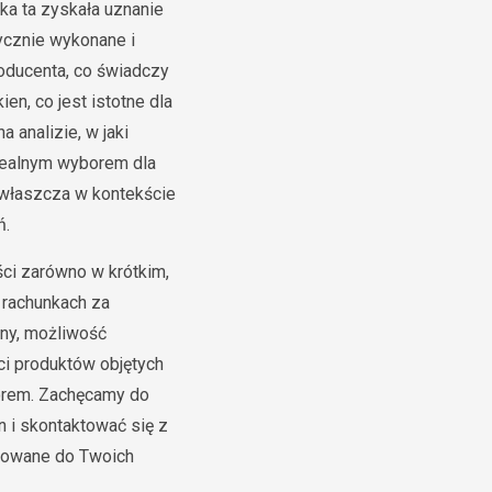
ka ta zyskała uznanie
ycznie wykonane i
roducenta, co świadczy
en, co jest istotne dla
 analizie, w jaki
idealnym wyborem dla
zwłaszcza w kontekście
ń.
ci zarówno w krótkim,
w rachunkach za
ny, możliwość
ci produktów objętych
borem. Zachęcamy do
n i skontaktować się z
sowane do Twoich