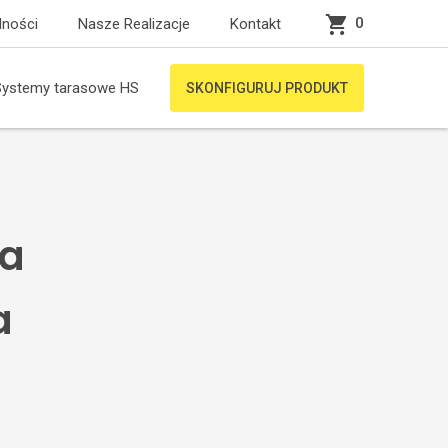
0
lności
Nasze Realizacje
Kontakt
Systemy tarasowe HS
SKONFIGURUJ PRODUKT
na
a