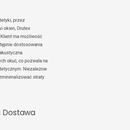
etyki, przez
i okien, Drutex
 Klient ma możliwość
stępnie dostosowania
 akustyczna.
ych okuć, co pozwala na
tetycznym. Niezależnie
 zminimalizować straty
a Dostawa