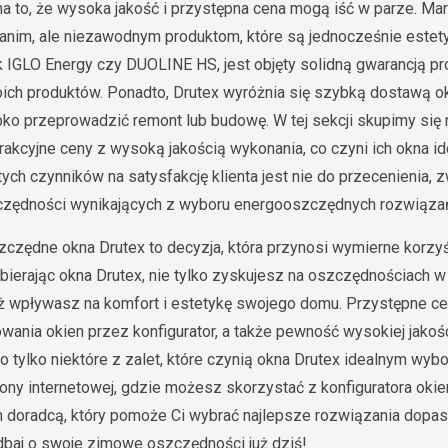
a to, że wysoka jakość i przystępna cena mogą iść w parze. Mar
tanim, ale niezawodnym produktom, które są jednocześnie estet
ak IGLO Energy czy DUOLINE HS, jest objęty solidną gwarancją p
ich produktów. Ponadto, Drutex wyróżnia się szybką dostawą oki
ko przeprowadzić remont lub budowę. W tej sekcji skupimy się na
rakcyjne ceny z wysoką jakością wykonania, co czyni ich okna 
ch czynników na satysfakcję klienta jest nie do przecenienia, 
zędności wynikających z wyboru energooszczędnych rozwiąza
czędne okna Drutex to decyzja, która przynosi wymierne korzyś
ybierając okna Drutex, nie tylko zyskujesz na oszczędnościach 
eż wpływasz na komfort i estetykę swojego domu. Przystępne ce
ania okien przez konfigurator, a także pewność wysokiej jakoś
to tylko niektóre z zalet, które czynią okna Drutex idealnym wy
ony internetowej, gdzie możesz skorzystać z konfiguratora okie
 doradcą, który pomoże Ci wybrać najlepsze rozwiązania dopa
adbaj o swoje zimowe oszczędności już dziś!